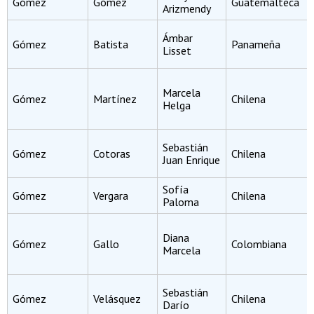
Gómez
Gómez
Guatemalteca
Arizmendy
Ámbar
Gómez
Batista
Panameña
Lisset
Marcela
Gómez
Martínez
Chilena
Helga
Sebastián
Gómez
Cotoras
Chilena
Juan Enrique
Sofía
Gómez
Vergara
Chilena
Paloma
Diana
Gómez
Gallo
Colombiana
Marcela
Sebastián
Gómez
Velásquez
Chilena
Darío