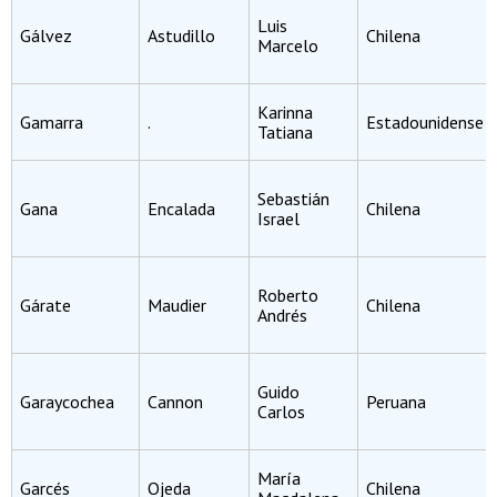
Luis
Gálvez
Astudillo
Chilena
Marcelo
Karinna
Gamarra
.
Estadounidense
Tatiana
Sebastián
Gana
Encalada
Chilena
Israel
Roberto
Gárate
Maudier
Chilena
Andrés
Guido
Garaycochea
Cannon
Peruana
Carlos
María
Garcés
Ojeda
Chilena