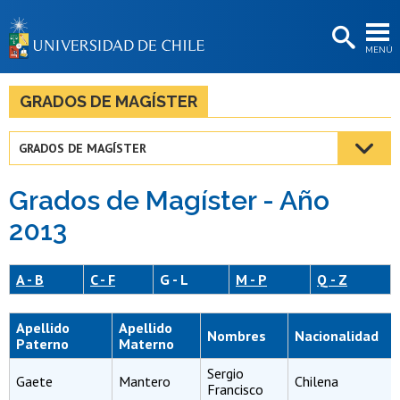
EXTENSIÓN
MENÚ
BIBLIOTECAS
LA UNIVERSIDAD
GRADOS DE MAGÍSTER
Postulantes
GRADOS DE MAGÍSTER
Estudiantes
Grados de Magíster - Año
Académicas/os
2013
Funcionarias/os
Egresadas/os
A - B
C - F
G - L
M - P
Q - Z
Apellido
Apellido
Nombres
Nacionalidad
Paterno
Materno
Sergio
Gaete
Mantero
Chilena
Francisco