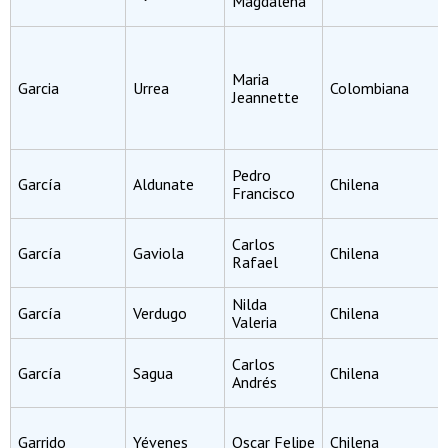
Magdalena
Maria
Garcia
Urrea
Colombiana
Jeannette
Pedro
García
Aldunate
Chilena
Francisco
Carlos
García
Gaviola
Chilena
Rafael
Nilda
García
Verdugo
Chilena
Valeria
Carlos
García
Sagua
Chilena
Andrés
Garrido
Yévenes
Oscar Felipe
Chilena