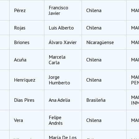
Francisco
Pérez
Chilena
MAG
Javier
Rojas
Luis Alberto
Chilena
MAG
Briones
Álvaro Xavier
Nicaragüense
MAG
Marcela
Acuña
Chilena
MA
Carla
Jorge
MA
Henríquez
Chilena
Humberto
PE
MAG
Dias Pires
Ana Adelia
Brasileña
IN
Felipe
d
Vera
Chilena
MAG
Andrés
María De Los