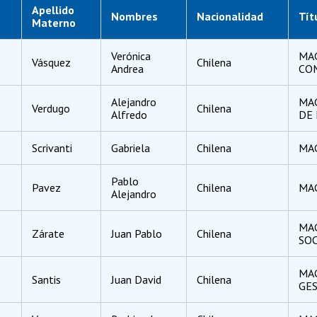
Apellido
Nombres
Nacionalidad
Tít
Materno
Verónica
MAG
Vásquez
Chilena
Andrea
CO
Alejandro
MAG
Verdugo
Chilena
Alfredo
DE
Scrivanti
Gabriela
Chilena
MA
Pablo
Pavez
Chilena
MA
Alejandro
MAG
Zárate
Juan Pablo
Chilena
SO
MAG
Santis
Juan David
Chilena
GES