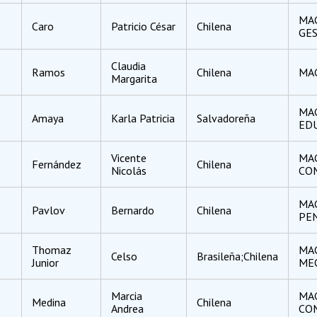
MAG
Caro
Patricio César
Chilena
GES
Claudia
Ramos
Chilena
MAG
Margarita
MA
Amaya
Karla Patricia
Salvadoreña
ED
Vicente
MAG
Fernández
Chilena
Nicolás
CO
MA
Pavlov
Bernardo
Chilena
PE
Thomaz
MAG
Celso
Brasileña;Chilena
Junior
ME
Marcia
MAG
Medina
Chilena
Andrea
CO