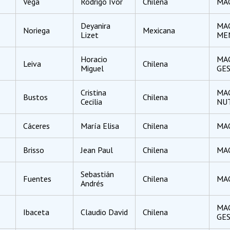
Vega
Rodrigo Ivor
Chilena
MAG
Deyanira
MAG
Noriega
Mexicana
Lizet
ME
Horacio
MAG
Leiva
Chilena
Miguel
GES
Cristina
MAG
Bustos
Chilena
Cecilia
NU
Cáceres
María Elisa
Chilena
MAG
Brisso
Jean Paul
Chilena
MAG
Sebastián
Fuentes
Chilena
MAG
Andrés
MAG
Ibaceta
Claudio David
Chilena
GE