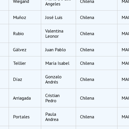
Wiegand
Chilena
MA
Angeles
Muñoz
José Luis
Chilena
MA
Valentina
Rubio
Chilena
MAG
Leonor
Gálvez
Juan Pablo
Chilena
MAG
Teillier
María Isabel
Chilena
MAG
Gonzalo
Díaz
Chilena
MAG
Andrés
Cristian
Arriagada
Chilena
MAG
Pedro
Paula
me
Portales
Chilena
MAG
Andrea