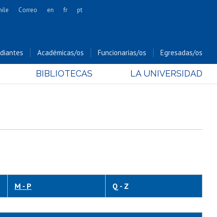
hile
Correo
en
fr
pt
Artes
Cs. Agronómicas
diantes
Académicas/os
Funcionarias/os
Egresadas/os
Cs. Forestales y Conservación
BIBLIOTECAS
LA UNIVERSIDAD
Cs. Sociales
Comunicación e Imagen
Economía y Negocios
Gobierno
Odontología
Estudios Internacionales
Bachillerato
Hospital Clínico
M - P
Q - Z