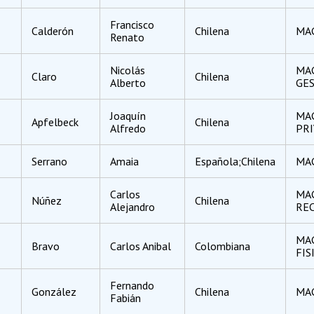
Francisco
Calderón
Chilena
MA
Renato
Nicolás
MAG
Claro
Chilena
Alberto
GES
Joaquín
MA
Apfelbeck
Chilena
Alfredo
PR
Serrano
Amaia
Española;Chilena
MA
Carlos
MAG
Núñez
Chilena
Alejandro
REC
MAG
Bravo
Carlos Anibal
Colombiana
FIS
Fernando
González
Chilena
MA
Fabián