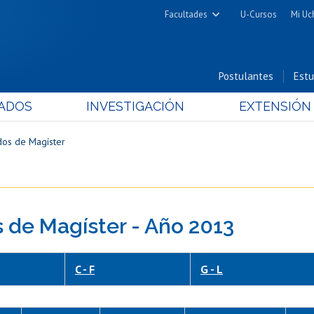
Facultades
U-Cursos
Mi Uc
Arquitectura y Urbanismo
Ciencias
Postulantes
Estu
Cs. Físicas y Matemáticas
ADOS
INVESTIGACIÓN
EXTENSIÓN
Cs. Químicas y Farmacéuticas
Cs. Veterinarias y Pecuarias
dos de Magíster
Derecho
Filosofía y Humanidades
Medicina
 de Magíster - Año 2013
Estudios Avanzados en Educación
Nutrición y Tecnología de
Alimentos
C - F
G - L