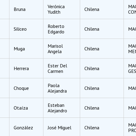
Verónica
MAG
Bruna
Chilena
Yudith
CO
Roberto
Siliceo
Chilena
MAG
Edgardo
Marisol
MAG
Muga
Chilena
Angela
ME
Ester Del
MAG
Herrera
Chilena
Carmen
GE
Paola
Choque
Chilena
MAG
Alejandra
Esteban
Otaíza
Chilena
MAG
Alejandro
MAG
González
José Miguel
Chilena
PR