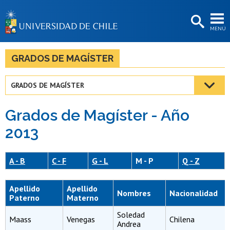
EXTENSIÓN
MENÚ
BIBLIOTECAS
LA UNIVERSIDAD
GRADOS DE MAGÍSTER
Postulantes
GRADOS DE MAGÍSTER
Estudiantes
Grados de Magíster - Año
Académicas/os
2013
Funcionarias/os
Egresadas/os
A - B
C - F
G - L
M - P
Q - Z
Apellido
Apellido
Nombres
Nacionalidad
Paterno
Materno
Soledad
Maass
Venegas
Chilena
Andrea