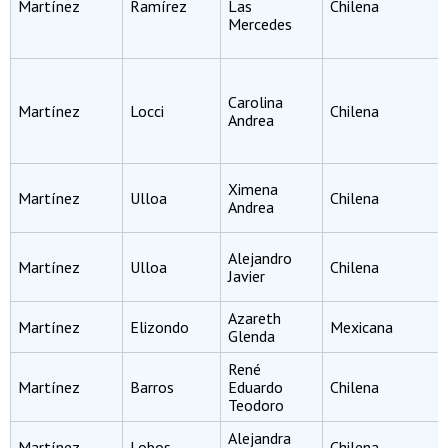
Martínez
Ramírez
Las
Chilena
Mercedes
Carolina
Martínez
Locci
Chilena
Andrea
Ximena
Martínez
Ulloa
Chilena
Andrea
Alejandro
Martínez
Ulloa
Chilena
Javier
Azareth
Martínez
Elizondo
Mexicana
Glenda
René
Martínez
Barros
Eduardo
Chilena
Teodoro
Alejandra
Martínez
Lobos
Chilena