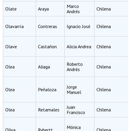
Marco
Olate
Araya
Chilena
Andrés
Olavarría
Contreras
Ignacio José
Chilena
Olave
Castañon
Alicia Andrea
Chilena
Roberto
Olea
Aliaga
Chilena
Andrés
Jorge
Olea
Peñaloza
Chilena
Manuel
Juan
Olea
Retamales
Chilena
Francisco
Mónica
Oliva
Rybertt
Chilena