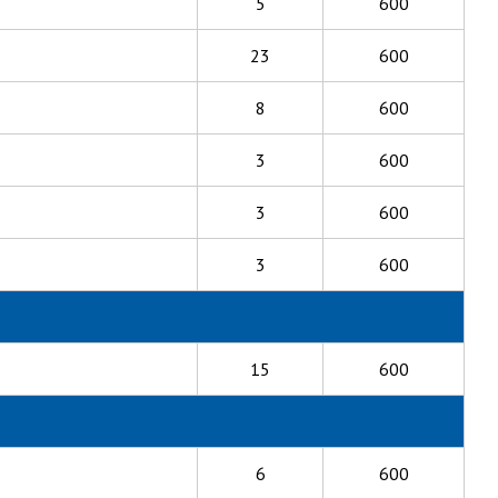
5
600
23
600
8
600
3
600
3
600
3
600
15
600
6
600