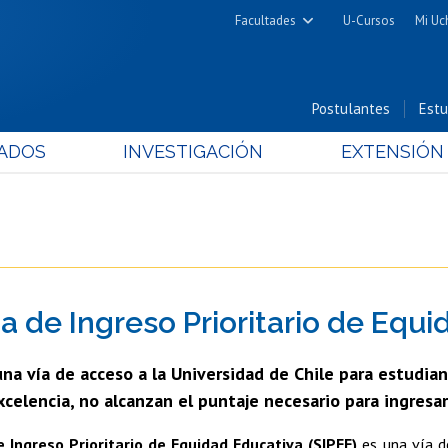
Facultades
U-Cursos
Mi Uc
Arquitectura y Urbanismo
Ciencias
Postulantes
Estu
Cs. Físicas y Matemáticas
ADOS
INVESTIGACIÓN
EXTENSIÓN
Cs. Químicas y Farmacéuticas
Cs. Veterinarias y Pecuarias
Derecho
Filosofía y Humanidades
Medicina
a de Ingreso Prioritario de Equi
Estudios Avanzados en Educación
Nutrición y Tecnología de
una vía de acceso a la Universidad de Chile para estudi
Alimentos
celencia, no alcanzan el puntaje necesario para ingresar
 Ingreso Prioritario de Equidad Educativa (SIPEE)
es una vía d