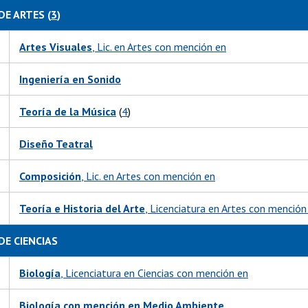
DE ARTES (
3
)
Artes Visuales
, Lic. en Artes con mención en
Ingeniería en Sonido
Teoría de la Música
(
4
)
Diseño Teatral
Composición
, Lic. en Artes con mención en
Teoría e Historia del Arte
, Licenciatura en Artes con mención
DE CIENCIAS
Biología
, Licenciatura en Ciencias con mención en
Biología con mención en Medio Ambiente