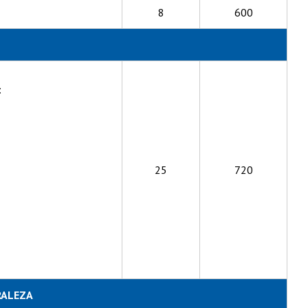
8
600
:
25
720
RALEZA