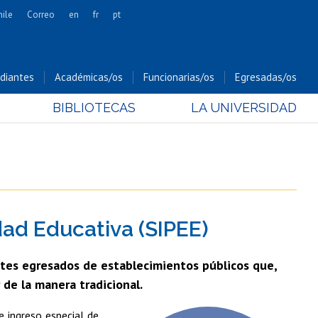
hile
Correo
en
fr
pt
Artes
Cs. Agronómicas
diantes
Académicas/os
Funcionarias/os
Egresadas/os
Cs. Forestales y Conservación
BIBLIOTECAS
LA UNIVERSIDAD
Cs. Sociales
Comunicación e Imagen
Economía y Negocios
Gobierno
Odontología
dad Educativa (SIPEE)
Estudios Internacionales
Bachillerato
antes egresados de establecimientos públicos que,
Hospital Clínico
 de la manera tradicional.
e ingreso especial de