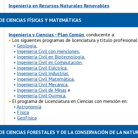
Ingeniería en Recursos Naturales Renovables
DE CIENCIAS FÍSICAS Y MATEMÁTICAS
Ingeniería y Ciencias - Plan Común
, conducente a:
•
Los siguientes programas de licenciatura y título profesional
•
Geología
,
•
Ingeniería Civil con menciones
,
•
Ingeniería Civil en Biotecnología
,
•
Ingeniería Civil en Computación
,
•
Ingeniería Civil Eléctrica
,
•
Ingeniería Civil Industrial
,
•
Ingeniería Civil Matemática
,
•
Ingeniería Civil Mecánica
,
•
Ingeniería Civil de Minas
e
•
Ingeniería Civil Química.
•
El programa de Licenciatura en Ciencias con mención en:
•
Astronomía
•
Física
•
Geofísica
DE CIENCIAS FORESTALES Y DE LA CONSERVACIÓN DE LA NATU