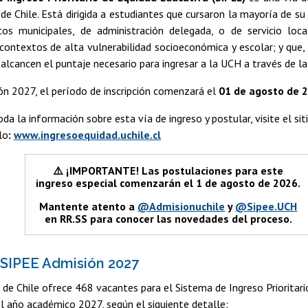
 de Chile. Está dirigida a estudiantes que cursaron la mayoría de s
tos municipales, de administración delegada, o de servicio loc
ontextos de alta vulnerabilidad socioeconómica y escolar; y que,
alcancen el puntaje necesario para ingresar a la UCH a través de la 
ón 2027, el período de inscripción comenzará el
01 de agosto de 
da la información sobre esta vía de ingreso y postular, visite el si
lo
:
www.ingresoequidad.uchile.cl
⚠️ ¡IMPORTANTE! Las postulaciones para este
ingreso especial comenzarán el 1 de agosto de 2026.
Mantente atento a
@Admisionuchile
y
@Sipee.UCH
en RR.SS para conocer las novedades del proceso.
SIPEE Admisión 2027
 de Chile ofrece 468 vacantes para el Sistema de Ingreso Prioritar
l año académico 2027, según el siguiente detalle: