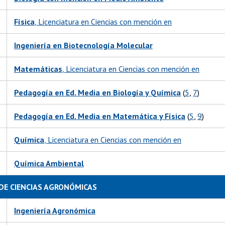
Física
, Licenciatura en Ciencias con mención en
Ingeniería en Biotecnología Molecular
Matemáticas
, Licenciatura en Ciencias con mención en
Pedagogía en Ed. Media en Biología y Química
(
5
,
7
)
Pedagogía en Ed. Media en Matemática y Física
(
5
,
9
)
Química
, Licenciatura en Ciencias con mención en
Química Ambiental
DE CIENCIAS AGRONÓMICAS
Ingeniería Agronómica