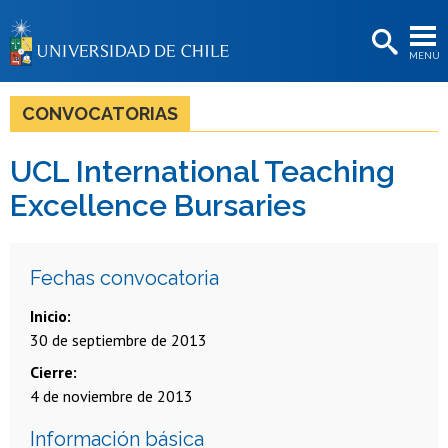
EXTENSIÓN
MENÚ
BIBLIOTECAS
LA UNIVERSIDAD
CONVOCATORIAS
Postulantes
UCL International Teaching
Estudiantes
Excellence Bursaries
Académicas/os
Funcionarias/os
Fechas convocatoria
Egresadas/os
Inicio
30 de septiembre de 2013
Cierre
4 de noviembre de 2013
Información básica