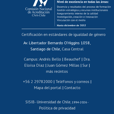
Postulación al AUCAI
Funcionarias/os
Cursos internos de capacitación
Bienestar del personal
Certificación en estándares de igualdad de género
Portal de movilidad interna
Certificado de renta
Av. Libertador Bernardo O'Higgins 1058,
Santiago de Chile,
Casa Central
Certificado de renta honorarios
Gestión de correo uchile
Campus
:
Andrés Bello
|
Beauchef
|
Dra.
Editar páginas blancas
Eloísa Díaz
|
Juan Gómez Millas
|
Sur
|
más recintos
Extranjeras/os
Revalidación y reconocimiento de títulos
+56 2 29782000
|
Teléfonos y correos
|
Mapa del portal
|
Contacto
Postulación al Programa de Movilidad Estudiantil
Inscripción de asignaturas
SISIB
Universidad de Chile
Cursos de español
-
, 1994-2026 -
Política de privacidad