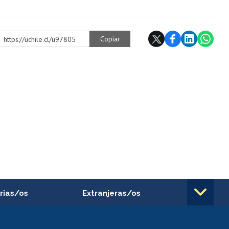
Copiar
https://uchile.cl/u97805
rias/os
Extranjeras/os
rnos de
Revalidación y reconocimiento
n
de títulos