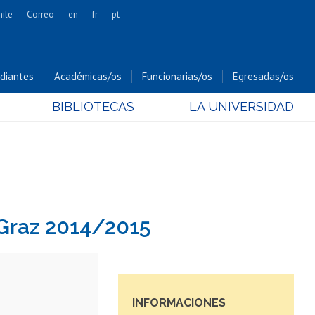
hile
Correo
en
fr
pt
Artes
Cs. Agronómicas
diantes
Académicas/os
Funcionarias/os
Egresadas/os
Cs. Forestales y Conservación
BIBLIOTECAS
LA UNIVERSIDAD
Cs. Sociales
Comunicación e Imagen
Economía y Negocios
Gobierno
Odontología
 Graz 2014/2015
Estudios Internacionales
Bachillerato
Hospital Clínico
INFORMACIONES