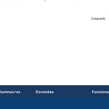
Compartir:
alumnas/os
Docentes
Funciona
Postulación a concursos
Cursos inte
internos de investigación
capacitació