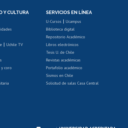
el personal
Postulación al Programa de
Movilidad Estudiantil
D Y CULTURA
SERVICIOS EN LÍNEA
ovilidad interna
Inscripción de asignaturas
|
 de renta
U-Cursos
Ucampus
Cursos de español
 de renta
vidades
Biblioteca digital
Repositorio Académico
correo uchile
|
le
Uchile TV
Libros electrónicos
nas blancas
Tesis U. de Chile
os
Revistas académicas
, sexual y violencia
Denuncias administrativas
 y coro
Portafolio académico
Sismos en Chile
itaria
Solicitud de salas Casa Central