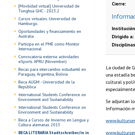
Cierre
[Movilidad virtual] Universidad de
Tsinghua GHC - 2023.2
Informa
Cursos virtuales. Universidad de
Hamburgo.
Institución
Oportunidades y financiamiento en
Australia
Dirigido a
Participa en el PME como Monitor
Disciplina
Internacional
Convocatoria externa: actividades
eSports APRU (November)
La ciudad de G
Becas para intercambio estudiantil en
Paraguay, Argentina, Bolivia
una estadía be
cultural y pol
Beca AUGM - Universidad de la
República
especialmente 
International Students Conference on
Environment and Sustainability
Se adjuntan lo
International Students Conference on
Información m
Environment and Sustainability
Beca a Cursos de Invierno en Lengua y
www.kulturser
Cultura alemanas 2013
www.kulturserv
BECA LITERARIA Stadtschreiber/in in