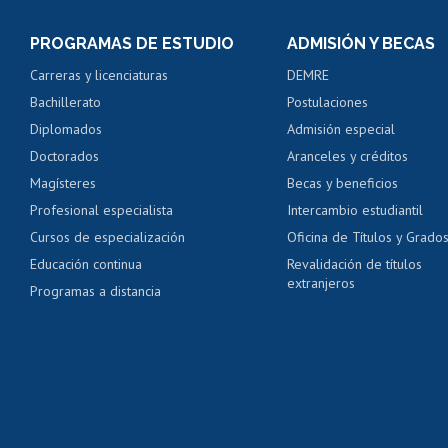
Inscripción y cambio d
Consulta y certificado
PROGRAMAS DE ESTUDIO
ADMISIÓN Y BECAS
Certificado de alumno
Carreras y licenciaturas
DEMRE
Servicio médico y den
Bachillerato
Postulaciones
Pago de arancel y cré
Diplomados
Admisión especial
Pago de arancel y cré
Doctorados
Aranceles y créditos
Certificado de títulos 
Magísteres
Becas y beneficios
Profesional especialista
Intercambio estudiantil
Mi Uchile
Ayu
Cursos de especialización
Oficina de Títulos y Grado
Educación continua
Revalidación de títulos
extranjeros
Programas a distancia