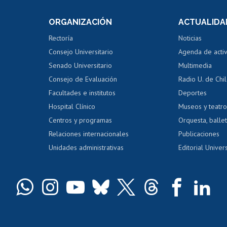
e asignaturas
Consulta a bases de datos
Bienestar d
 de notas
ORGANIZACIÓN
ACTUALIDA
Perfeccionamiento
Portal de m
 regular
Editar Portafolio Académico
Certificado
Rectoría
Noticias
tal
Evaluación docente
Certificado
Consejo Universitario
Agenda de acti
dito alumnos
honorarios
Calificación académica
Senado Universitario
Multimedia
dito exalumnos
Gestión de 
Consejo de Evaluación
Radio U. de Chi
Postulación al AUCAI
y grados
Editar pági
Facultades e institutos
Deportes
Hospital Clínico
Museos y teatr
da tecnológica
Tarjeta TUI
Wifi
Acoso laboral
s
Centros y programas
Orquesta, ballet
Relaciones internacionales
Publicaciones
Unidades administrativas
Editorial Univers