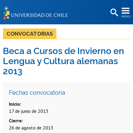
EXTENSIÓN
MENÚ
BIBLIOTECAS
LA UNIVERSIDAD
CONVOCATORIAS
Postulantes
Beca a Cursos de Invierno en
Estudiantes
Lengua y Cultura alemanas
Académicas/os
2013
Funcionarias/os
Egresadas/os
Fechas convocatoria
Inicio
17 de junio de 2013
Cierre
26 de agosto de 2013