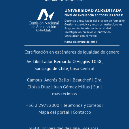
Calificación académica
Postulación al AUCAI
Funcionarias/os
Cursos internos de capacitación
Bienestar del personal
Certificación en estándares de igualdad de género
Portal de movilidad interna
Certificado de renta
Av. Libertador Bernardo O'Higgins 1058,
Santiago de Chile,
Casa Central
Certificado de renta honorarios
Gestión de correo uchile
Campus
:
Andrés Bello
|
Beauchef
|
Dra.
Editar páginas blancas
Eloísa Díaz
|
Juan Gómez Millas
|
Sur
|
más recintos
Extranjeras/os
Revalidación y reconocimiento de títulos
+56 2 29782000
|
Teléfonos y correos
|
Mapa del portal
|
Contacto
Postulación al Programa de Movilidad Estudiantil
Inscripción de asignaturas
SISIB
Universidad de Chile
Cursos de español
-
, 1994-2026 -