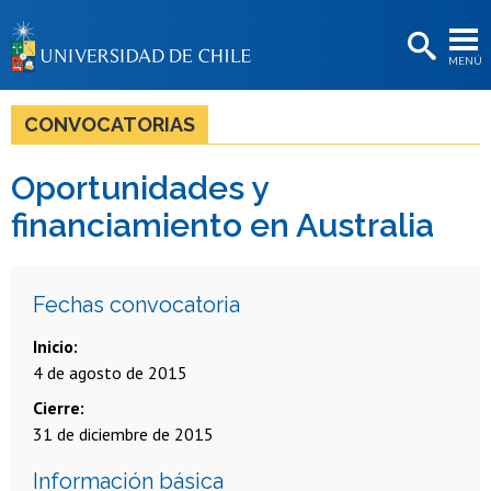
EXTENSIÓN
MENÚ
BIBLIOTECAS
LA UNIVERSIDAD
CONVOCATORIAS
Postulantes
Oportunidades y
Estudiantes
financiamiento en Australia
Académicas/os
Funcionarias/os
Fechas convocatoria
Egresadas/os
Inicio
4 de agosto de 2015
Cierre
31 de diciembre de 2015
Información básica