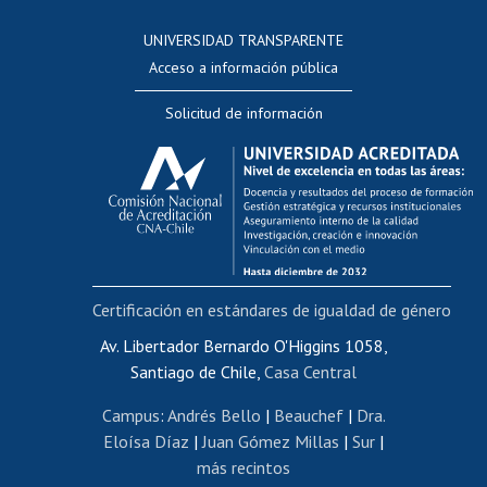
Consulta a bases de datos
UNIVERSIDAD TRANSPARENTE
Perfeccionamiento
Acceso a información pública
Editar Portafolio Académico
Solicitud de información
Evaluación docente
Calificación académica
Postulación al AUCAI
Funcionarias/os
Cursos internos de capacitación
Bienestar del personal
Certificación en estándares de igualdad de género
Portal de movilidad interna
Certificado de renta
Av. Libertador Bernardo O'Higgins 1058,
Santiago de Chile,
Casa Central
Certificado de renta honorarios
Gestión de correo uchile
Campus
:
Andrés Bello
|
Beauchef
|
Dra.
Editar páginas blancas
Eloísa Díaz
|
Juan Gómez Millas
|
Sur
|
más recintos
Extranjeras/os