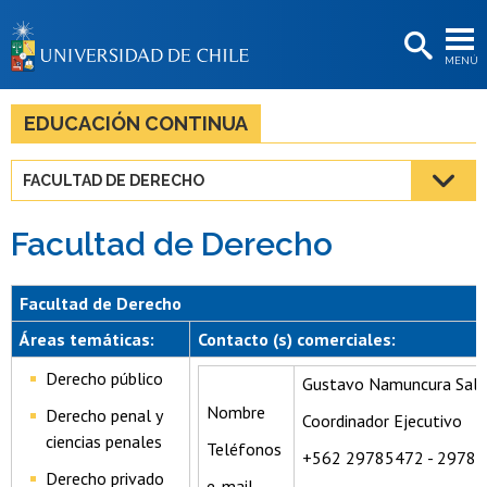
EXTENSIÓN
MENÚ
BIBLIOTECAS
LA UNIVERSIDAD
EDUCACIÓN CONTINUA
Postulantes
FACULTAD DE DERECHO
Estudiantes
Facultad de Derecho
Académicas/os
Funcionarias/os
Facultad de Derecho
Egresadas/os
Áreas temáticas:
Contacto (s) comerciales:
Derecho público
Gustavo Namuncura Sal
Nombre
Derecho penal y
Coordinador Ejecutivo
ciencias penales
Teléfonos
+562 29785472 - 2978
Derecho privado
e-mail