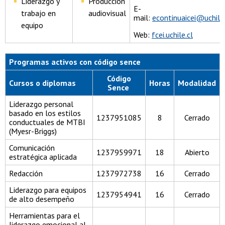
Liderazgo y
Producción
E-
trabajo en
audiovisual
mail:
econtinuaicei@uchile.
equipo
Web:
fcei.uchile.cl
Programas activos con código sence
Código
Cursos o diplomas
Horas
Modalidad
Sence
Liderazgo personal
basado en los estilos
1237951085
8
Cerrado
conductuales de MTBI
(Myesr-Briggs)
Comunicación
1237959971
18
Abierto
estratégica aplicada
Redacción
1237972738
16
Cerrado
Liderazgo para equipos
1237954941
16
Cerrado
de alto desempeño
Herramientas para el
liderazgo emocional al