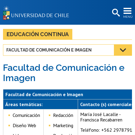
EXTENSIÓN
MENÚ
BIBLIOTECAS
LA UNIVERSIDAD
EDUCACIÓN CONTINUA
Postulantes
FACULTAD DE COMUNICACIÓN E IMAGEN
Estudiantes
Facultad de Comunicación e
Académicas/os
Imagen
Funcionarias/os
Egresadas/os
Facultad de Comunicación e Imagen
Áreas temáticas:
Contacto (s) comerciales:
María José Lacalle -
Comunicación
Redacción
Francisca Recabarren
Diseño Web
Marketing
Teléfono: +562 29787914