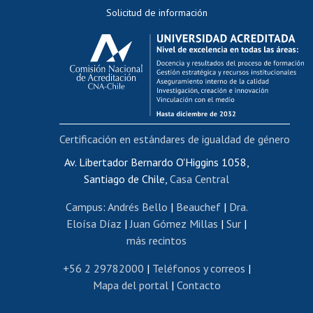
Solicitud de información
Evaluación docente
Calificación académica
Postulación al AUCAI
Funcionarias/os
Cursos internos de capacitación
Bienestar del personal
Certificación en estándares de igualdad de género
Portal de movilidad interna
Certificado de renta
Av. Libertador Bernardo O'Higgins 1058,
Santiago de Chile,
Casa Central
Certificado de renta honorarios
Gestión de correo uchile
Campus
:
Andrés Bello
|
Beauchef
|
Dra.
Editar páginas blancas
Eloísa Díaz
|
Juan Gómez Millas
|
Sur
|
más recintos
Extranjeras/os
Revalidación y reconocimiento de títulos
+56 2 29782000
|
Teléfonos y correos
|
Mapa del portal
|
Contacto
Postulación al Programa de Movilidad Estudiantil
Inscripción de asignaturas