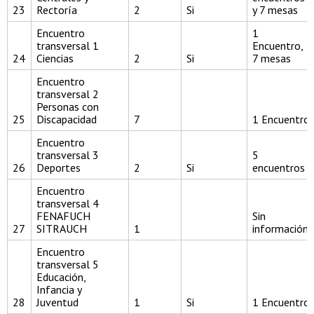
23
Rectoría
2
Si
y 7 mesas
Encuentro
1
transversal 1
Encuentro,
24
Ciencias
2
Si
7 mesas
Encuentro
transversal 2
Personas con
25
Discapacidad
7
1 Encuentro
Encuentro
transversal 3
5
26
Deportes
2
Si
encuentros
Encuentro
transversal 4
FENAFUCH
Sin
27
SITRAUCH
1
información
Encuentro
transversal 5
Educación,
Infancia y
28
Juventud
1
Si
1 Encuentro