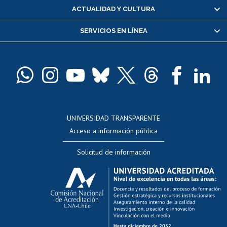
Certificado de alumno regular
ACTUALIDAD Y CULTURA
Servicio médico y dental
SERVICIOS EN LÍNEA
Pago de arancel y crédito alumnos
Pago de arancel y crédito exalumnos
Certificado de títulos y grados
Docentes
Postulación a concursos internos de investigación
Consulta a bases de datos
UNIVERSIDAD TRANSPARENTE
Perfeccionamiento
Acceso a información pública
Editar Portafolio Académico
Solicitud de información
Evaluación docente
Calificación académica
Postulación al AUCAI
Funcionarias/os
Cursos internos de capacitación