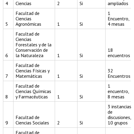
4
Ciencias
2
Si
ampliados
Facultad de
1
Ciencias
Encuentro,
5
Agronómicas
1
Si
4 mesas
Facultad de
Ciencias
Forestales y de la
Conservación de
18
6
la Naturaleza
1
Si
encuentros
Facultad de
Ciencias Físicas y
32
7
Matemáticas
1
Si
Encuentros
Facultad de
1
Ciencias Químicas
encuentro,
8
y Farmacéuticas
1
Si
8 mesas
3 instancias
de
Facultad de
discusiones,
9
Ciencias Sociales
2
Si
10 grupos
Facultad de