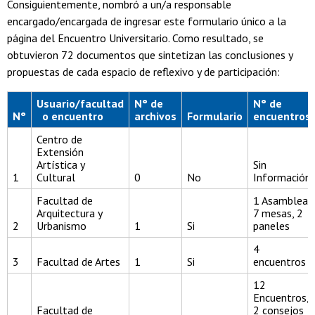
Consiguientemente, nombró a un/a responsable
encargado/encargada de ingresar este formulario único a la
página del Encuentro Universitario. Como resultado, se
obtuvieron 72 documentos que sintetizan las conclusiones y
propuestas de cada espacio de reflexivo y de participación:
Usuario/facultad
N° de
N° de
N°
o encuentro
archivos
Formulario
encuentros
Centro de
Extensión
Artística y
Sin
1
Cultural
0
No
Información
Facultad de
1 Asamblea,
Arquitectura y
7 mesas, 2
2
Urbanismo
1
Si
paneles
4
3
Facultad de Artes
1
Si
encuentros
12
Encuentros,
Facultad de
2 consejos