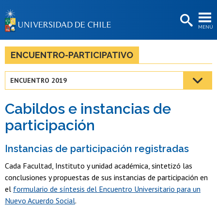
EXTENSIÓN
MENÚ
BIBLIOTECAS
LA UNIVERSIDAD
ENCUENTRO-PARTICIPATIVO
Postulantes
ENCUENTRO 2019
Estudiantes
Cabildos e instancias de
Académicas/os
participación
Funcionarias/os
Instancias de participación registradas
Egresadas/os
Cada Facultad, Instituto y unidad académica, sintetizó las
conclusiones y propuestas de sus instancias de participación en
el
formulario de síntesis del Encuentro Universitario para un
Nuevo Acuerdo Social
.