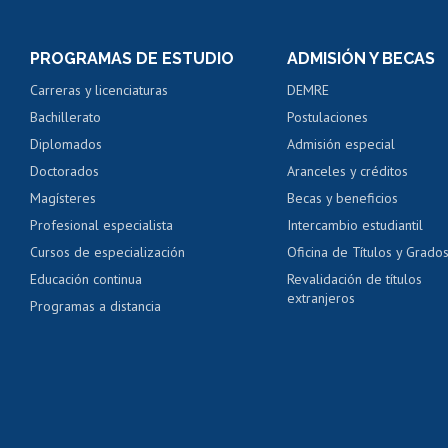
Inscripción y cambio d
Consulta y certificado
PROGRAMAS DE ESTUDIO
ADMISIÓN Y BECAS
Certificado de alumno
Carreras y licenciaturas
DEMRE
Servicio médico y den
Bachillerato
Postulaciones
Pago de arancel y cré
Diplomados
Admisión especial
Pago de arancel y cré
Doctorados
Aranceles y créditos
Certificado de títulos 
Magísteres
Becas y beneficios
Profesional especialista
Intercambio estudiantil
Mi Uchile
Ayu
Cursos de especialización
Oficina de Títulos y Grado
Educación continua
Revalidación de títulos
extranjeros
Programas a distancia