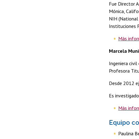
Fue Director A
Mónica, Califo
NIH (National 
Instituciones 
Más info
Marcela Mun
Ingeniera civil
Profesora Titu
Desde 2012 eje
Es investigado
Más info
Equipo c
Paulina Be