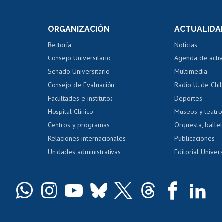
internos de investigación
capacitació
e asignaturas
Consulta a bases de datos
Bienestar d
 de notas
ORGANIZACIÓN
ACTUALIDA
Perfeccionamiento
Portal de m
 regular
Editar Portafolio Académico
Certificado
Rectoría
Noticias
tal
Evaluación docente
Certificado
Consejo Universitario
Agenda de acti
dito alumnos
honorarios
Calificación académica
Senado Universitario
Multimedia
dito exalumnos
Gestión de 
Consejo de Evaluación
Radio U. de Chi
Postulación al AUCAI
y grados
Editar pági
Facultades e institutos
Deportes
Hospital Clínico
Museos y teatr
da tecnológica
Tarjeta TUI
Wifi
Acoso laboral
s
Centros y programas
Orquesta, ballet
Relaciones internacionales
Publicaciones
Unidades administrativas
Editorial Univers