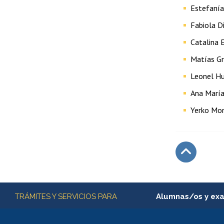
Estefanía 
Fabiola D
Catalina 
Matías Gr
Leonel Hu
Ana María
Yerko Mon
Subir
Más información
TRÁMITES Y SERVICIOS PARA
Alumnas/os y ex
Matrícula en línea