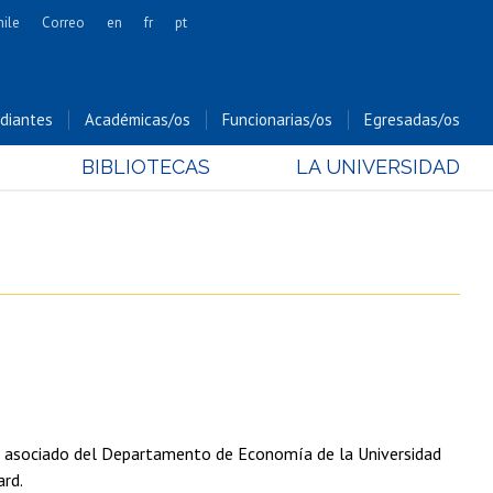
hile
Correo
en
fr
pt
Artes
Cs. Agronómicas
diantes
Académicas/os
Funcionarias/os
Egresadas/os
Cs. Forestales y Conservación
BIBLIOTECAS
LA UNIVERSIDAD
Cs. Sociales
Comunicación e Imagen
Economía y Negocios
Gobierno
Odontología
Estudios Internacionales
Bachillerato
Hospital Clínico
or asociado del Departamento de Economía de la Universidad
ard.