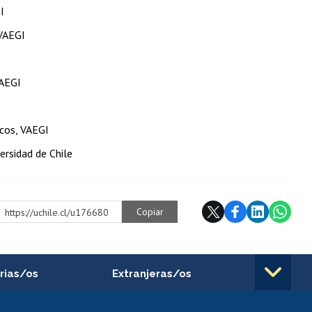
I
 VAEGI
VAEGI
icos, VAEGI
ersidad de Chile
Copiar
https://uchile.cl/u176680
rias/os
Extranjeras/os
rnos de
Revalidación y reconocimiento