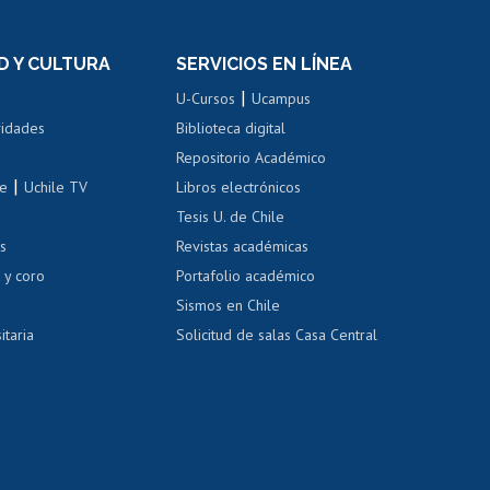
n
de títulos
el personal
Postulación al Programa de
Movilidad Estudiantil
D Y CULTURA
SERVICIOS EN LÍNEA
ovilidad interna
Inscripción de asignaturas
|
 de renta
U-Cursos
Ucampus
Cursos de español
 de renta
vidades
Biblioteca digital
Repositorio Académico
correo uchile
|
le
Uchile TV
Libros electrónicos
nas blancas
Tesis U. de Chile
os
Revistas académicas
, sexual y violencia
Denuncias administrativas
 y coro
Portafolio académico
Sismos en Chile
itaria
Solicitud de salas Casa Central