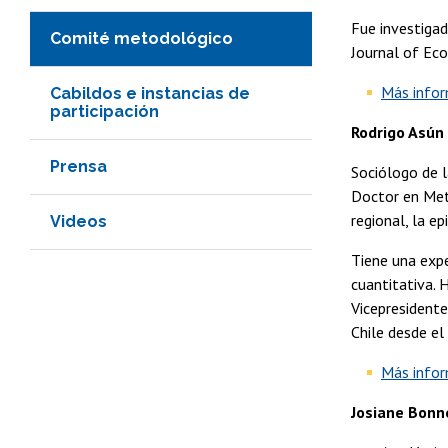
Fue investigad
Comité metodológico
Journal of Eco
Más info
Cabildos e instancias de
participación
Rodrigo Asún
Prensa
Sociólogo de l
Doctor en Meto
regional, la e
Videos
Tiene una expe
cuantitativa. 
Vicepresident
Chile desde e
Más info
Josiane Bonn