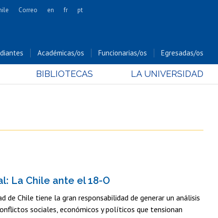
hile
Correo
en
fr
pt
Artes
Cs. Agronómicas
diantes
Académicas/os
Funcionarias/os
Egresadas/os
Cs. Forestales y Conservación
BIBLIOTECAS
LA UNIVERSIDAD
Cs. Sociales
Comunicación e Imagen
Economía y Negocios
Gobierno
Odontología
Estudios Internacionales
Bachillerato
: La Chile ante el 18-O
Hospital Clínico
ad de Chile tiene la gran responsabilidad de generar un análisis
onflictos sociales, económicos y políticos que tensionan