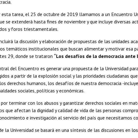
racia.
r esta tarea, el 25 de octubre de 2019 llamamos a un Encuentro Un
que se extenderá hasta fines de noviembre y que incluye diversas 
ldos y foros triestamentales.
ncluirá la discusión y elaboración de propuestas de las unidades a
s temáticos institucionales que buscan alimentar y motivar esa par
rtes 29, donde se trataron
“Los desafíos de la democracia ante 
ntral del Encuentro es generar una propuesta de la Universidad pa
idos a partir de la explosión social y las prioridades ciudadanas qu
os derechos humanos, los desafíos de nuestra democracia -incluyen
gualdades sociales, políticas y económicas.
or terminar con los abusos y garantizar derechos sociales en mater
os que afectan la dignidad y calidad de vida de las personas compr
onocimiento e investigación al servicio del país que necesitamos con
e la Universidad se basará en una síntesis de las discusiones en los