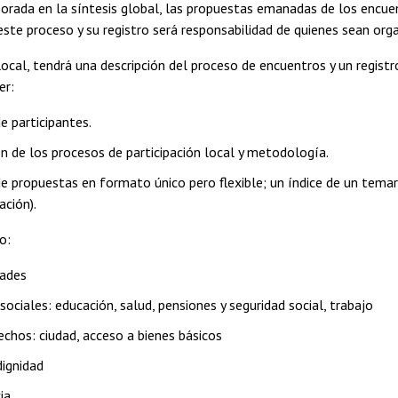
porada en la síntesis global, las propuestas emanadas de los enc
este proceso y su registro será responsabilidad de quienes sean org
local, tendrá una descripción del proceso de encuentros y un registro
er:
e participantes.
ón de los procesos de participación local y metodología.
e propuestas en formato único pero flexible; un índice de un temari
ación).
o:
dades
ociales: educación, salud, pensiones y seguridad social, trabajo
echos: ciudad, acceso a bienes básicos
dignidad
ia