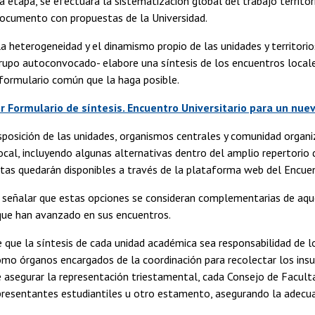
etapa, se efectuará la sistematización global del trabajo territorial
documento con propuestas de la Universidad.
a heterogeneidad y el dinamismo propio de las unidades y territorios
upo autoconvocado- elabore una síntesis de los encuentros locales
 formulario común que la haga posible.
 Formulario de síntesis. Encuentro Universitario para un nue
sposición de las unidades, organismos centrales y comunidad organiz
local, incluyendo algunas alternativas dentro del amplio repertorio
stas quedarán disponibles a través de la plataforma web del Encue
 señalar que estas opciones se consideran complementarias de aqu
ue han avanzado en sus encuentros.
 que la síntesis de cada unidad académica sea responsabilidad de l
mo órganos encargados de la coordinación para recolectar los insumo
 asegurar la representación triestamental, cada Consejo de Facult
presentantes estudiantiles u otro estamento, asegurando la adecu