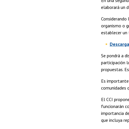
En una segunda 
elaborará un 
Considerando l
organismo o gr
establecer un
Descargar
Se pondrá a di
participación 
propuestas. E
Es importante
comunidades q
El CCI propone
funcionarán co
importancia de
que incluya re