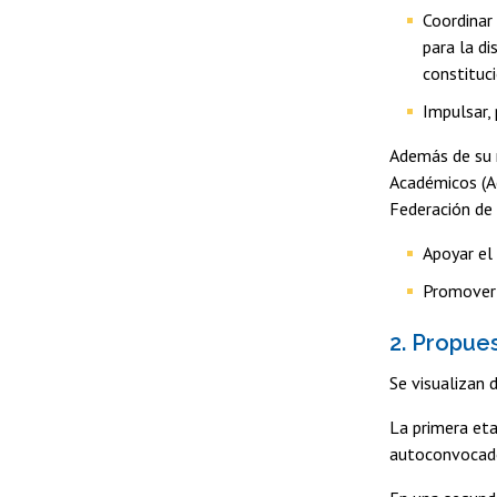
Coordinar 
para la di
constituc
Impulsar, 
Además de su r
Académicos (Ac
Federación de
Apoyar el 
Promover l
2. Propu
Se visualizan 
La primera eta
autoconvocado