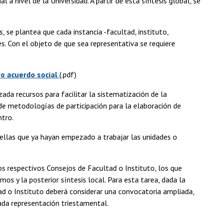
 a nivel de la Universidad. A partir de esta síntesis global, se
, se plantea que cada instancia -facultad, instituto,
. Con el objeto de que sea representativa se requiere
vo acuerdo social
(.pdf)
ada recursos para facilitar la sistematización de la
 de metodologías de participación para la elaboración de
ntro.
ellas que ya hayan empezado a trabajar las unidades o
os respectivos Consejos de Facultad o Instituto, los que
s y la posterior síntesis local. Para esta tarea, dada la
ad o Instituto deberá considerar una convocatoria ampliada,
ada representación triestamental.