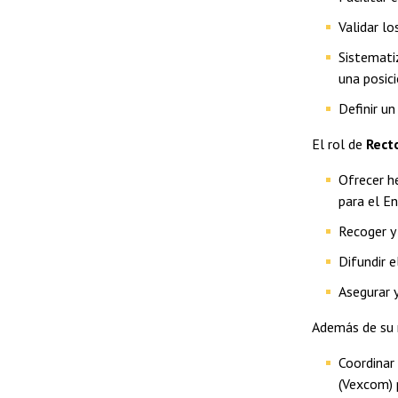
Validar lo
Sistemati
una posici
Definir u
El rol de
Rect
Ofrecer h
para el E
Recoger y
Difundir e
Asegurar y
Además de su r
Coordinar
(Vexcom) p