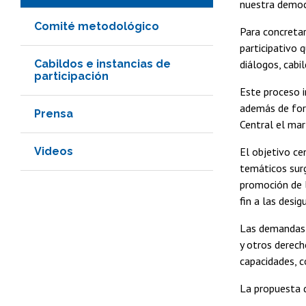
nuestra democ
Comité metodológico
Para concreta
participativo 
Cabildos e instancias de
diálogos, cabi
participación
Este proceso i
además de foro
Prensa
Central el ma
Videos
El objetivo ce
temáticos surg
promoción de l
fin a las desi
Las demandas p
y otros derech
capacidades, c
La propuesta d