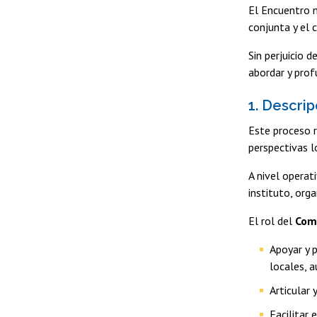
El Encuentro n
conjunta y el 
Sin perjuicio 
abordar y pro
1. Descri
Este proceso r
perspectivas l
A nivel operat
instituto, org
El rol del
Comi
Apoyar y 
locales, a
Articular 
Facilitar 