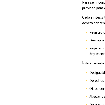
Para ser incor
provisto para 
Cada síntesis 
deberá conten
Registro d
Descripci
Registro d
Argument
Índice temátic
Desigual
Derechos s
Otros der
Abusos y 
Democrac