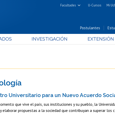
Facultades
U-Cursos
Mi Uc
Arquitectura y Urbanismo
Ciencias
Postulantes
Estu
Cs. Físicas y Matemáticas
ADOS
INVESTIGACIÓN
EXTENSIÓN
Cs. Químicas y Farmacéuticas
Cs. Veterinarias y Pecuarias
Derecho
Filosofía y Humanidades
Medicina
ología
Estudios Avanzados en Educación
Nutrición y Tecnología de
tro Universitario para un Nuevo Acuerdo Social
Alimentos
momento que vive el país, sus instituciones y su pueblo, la Universid
y elaborar propuestas a la sociedad que contribuyan a superar los c