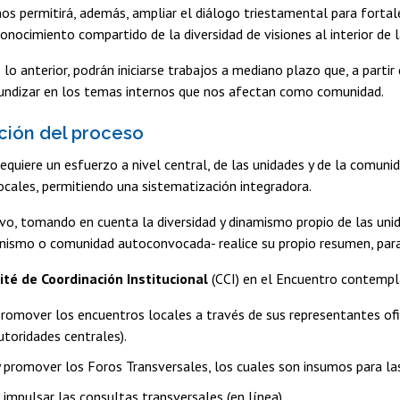
os permitirá, además, ampliar el diálogo triestamental para fortalec
conocimiento compartido de la diversidad de visiones al interior de l
de lo anterior, podrán iniciarse trabajos a mediano plazo que, a part
fundizar en los temas internos que nos afectan como comunidad.
pción del proceso
equiere un esfuerzo a nivel central, de las unidades y de la comunid
ocales, permitiendo una sistematización integradora.
ivo, tomando en cuenta la diversidad y dinamismo propio de las uni
anismo o comunidad autoconvocada- realice su propio resumen, para
té de Coordinación Institucional
(CCI) en el Encuentro contempla
promover los encuentros locales a través de sus representantes ofi
utoridades centrales).
y promover los Foros Transversales, los cuales son insumos para las
e impulsar las consultas transversales (en línea).