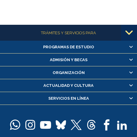
Más información
TRÁMITES Y SERVICIOS PARA
PROGRAMAS DE ESTUDIO
Alumnas/os y exalumnas/os
Matrícula en línea
ADMISIÓN Y BECAS
Inscripción y cambio de asignaturas
ORGANIZACIÓN
Consulta y certificado de notas
Certificado de alumno regular
ACTUALIDAD Y CULTURA
Servicio médico y dental
Pago de arancel y crédito alumnos
SERVICIOS EN LÍNEA
Pago de arancel y crédito exalumnos
Certificado de títulos y grados
Docentes
Postulación a concursos internos de investigación