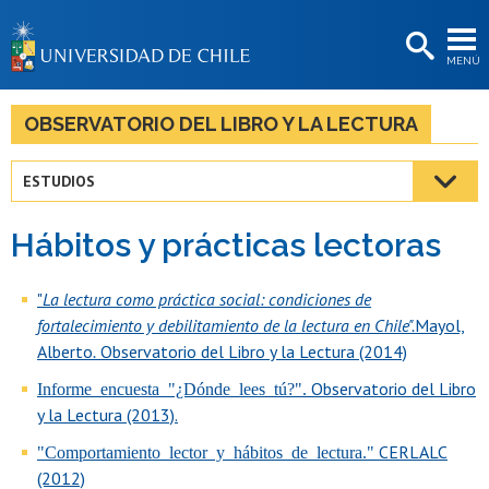
EXTENSIÓN
MENÚ
BIBLIOTECAS
LA UNIVERSIDAD
OBSERVATORIO DEL LIBRO Y LA LECTURA
Postulantes
ESTUDIOS
Estudiantes
Hábitos y prácticas lectoras
Académicas/os
Funcionarias/os
"
La lectura como práctica social: condiciones de
fortalecimiento y debilitamiento de la lectura en Chile".
Mayol,
Egresadas/os
Alberto
.
Observatorio del Libro y la Lectura (2014)
Observatorio del Libro
Informe encuesta "¿Dónde lees tú?".
y la Lectura (2013).
CERLALC
"Comportamiento lector y hábitos de lectura."
(2012)