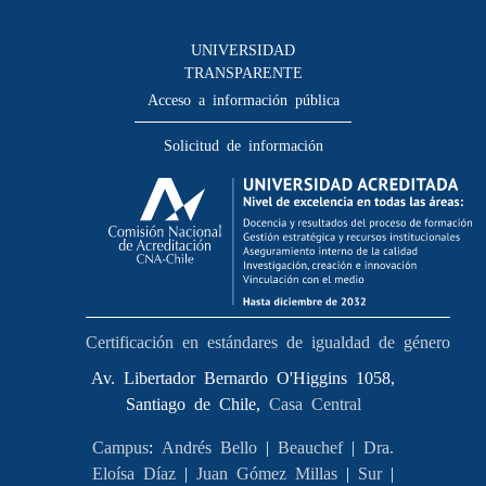
Consulta a bases de datos
Perfeccionamiento
UNIVERSIDAD
Editar Portafolio Académico
TRANSPARENTE
Evaluación docente
Acceso a información pública
Calificación académica
Solicitud de información
Postulación al AUCAI
Funcionarias/os
Cursos internos de capacitación
Bienestar del personal
Portal de movilidad interna
Certificado de renta
Certificado de renta honorarios
Certificación en estándares de igualdad de género
Gestión de correo uchile
Av. Libertador Bernardo O'Higgins 1058,
Editar páginas blancas
Santiago de Chile,
Casa Central
Extranjeras/os
Campus
:
Andrés Bello
|
Beauchef
|
Dra.
Revalidación y reconocimiento de títulos
Eloísa Díaz
|
Juan Gómez Millas
|
Sur
|