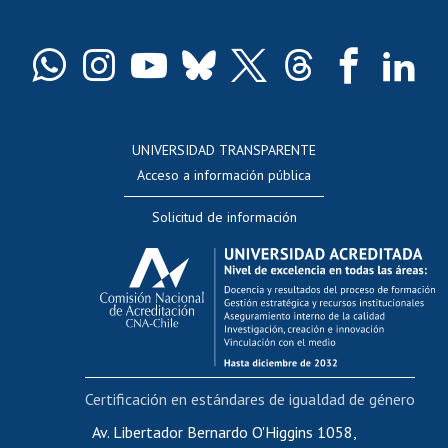
Pago de arancel y crédito exalumnos
Certificado de títulos y grados
Docentes
Postulación a concursos internos de investigación
Consulta a bases de datos
UNIVERSIDAD TRANSPARENTE
Perfeccionamiento
Acceso a información pública
Editar Portafolio Académico
Solicitud de información
Evaluación docente
Calificación académica
Postulación al AUCAI
Funcionarias/os
Cursos internos de capacitación
Bienestar del personal
Certificación en estándares de igualdad de género
Portal de movilidad interna
Certificado de renta
Av. Libertador Bernardo O'Higgins 1058,