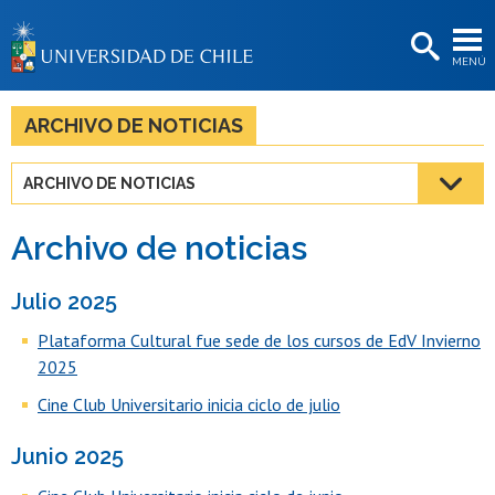
EXTENSIÓN
MENÚ
BIBLIOTECAS
LA UNIVERSIDAD
ARCHIVO DE NOTICIAS
Postulantes
ARCHIVO DE NOTICIAS
Estudiantes
Archivo de noticias
Académicas/os
Funcionarias/os
Julio 2025
Plataforma Cultural fue sede de los cursos de EdV Invierno
Egresadas/os
2025
Cine Club Universitario inicia ciclo de julio
Junio 2025