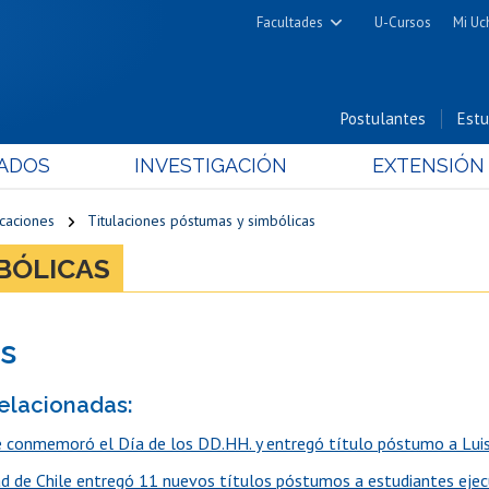
Facultades
U-Cursos
Mi Uc
Arquitectura y Urbanismo
Ciencias
Postulantes
Estu
Cs. Físicas y Matemáticas
ADOS
INVESTIGACIÓN
EXTENSIÓN
Cs. Químicas y Farmacéuticas
Cs. Veterinarias y Pecuarias
icaciones
Titulaciones póstumas y simbólicas
Derecho
BÓLICAS
Filosofía y Humanidades
Medicina
s
Estudios Avanzados en Educación
Nutrición y Tecnología de
relacionadas:
Alimentos
le conmemoró el Día de los DD.HH. y entregó título póstumo a Lui
ad de Chile entregó 11 nuevos títulos póstumos a estudiantes eje