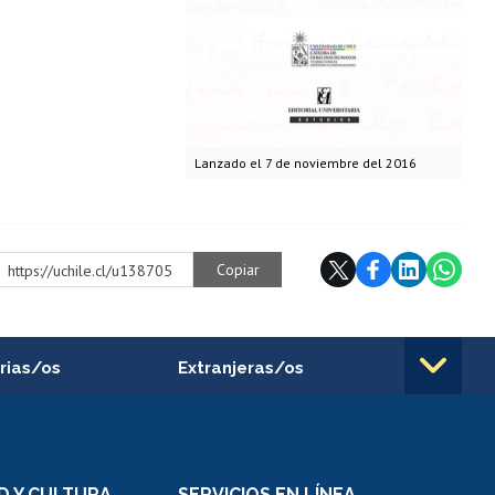
Lanzado el 7 de noviembre del 2016
Copiar
https://uchile.cl/u138705
rias/os
Extranjeras/os
rnos de
Revalidación y reconocimiento
n
de títulos
el personal
Postulación al Programa de
Movilidad Estudiantil
D Y CULTURA
SERVICIOS EN LÍNEA