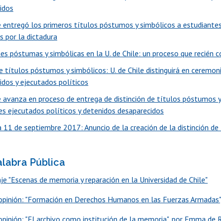
idos
le entregó los primeros títulos póstumos y simbólicos a estudiante
s por la dictadura
nes póstumas y simbólicas en la U. de Chile: un proceso que recién 
e títulos póstumos y simbólicos: U. de Chile distinguirá en ceremon
idos y ejecutados políticos
le avanza en proceso de entrega de distinción de títulos póstumos y
es ejecutados políticos y detenidos desaparecidos
 11 de septiembre 2017: Anuncio de la creación de la distinción de
alabra Pública
je "Escenas de memoria y reparación en la Universidad de Chile"
pinión: "Formación en Derechos Humanos en las Fuerzas Armadas",
pinión: "El archivo como institución de la memoria", por Emma de