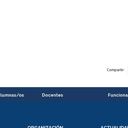
Compartir:
alumnas/os
Docentes
Funciona
Postulación a concursos
Cursos inte
internos de investigación
capacitació
e asignaturas
Consulta a bases de datos
Bienestar d
 de notas
ORGANIZACIÓN
ACTUALIDA