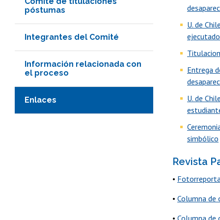
Comité de titulaciones
desaparec
póstumas
U. de Chi
ejecutado
Integrantes del Comité
Titulacio
Información relacionada con
Entrega d
el proceso
desaparec
U. de Chi
Enlaces
estudiant
Ceremonia
simbólico
Revista P
•
Fotorreporta
•
Columna de o
•
Columna de o