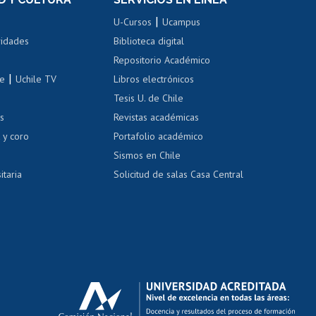
ovilidad interna
Inscripción de asignaturas
|
 de renta
U-Cursos
Ucampus
Cursos de español
 de renta
vidades
Biblioteca digital
Repositorio Académico
correo uchile
|
le
Uchile TV
Libros electrónicos
nas blancas
Tesis U. de Chile
os
Revistas académicas
, sexual y violencia
Denuncias administrativas
 y coro
Portafolio académico
Sismos en Chile
itaria
Solicitud de salas Casa Central