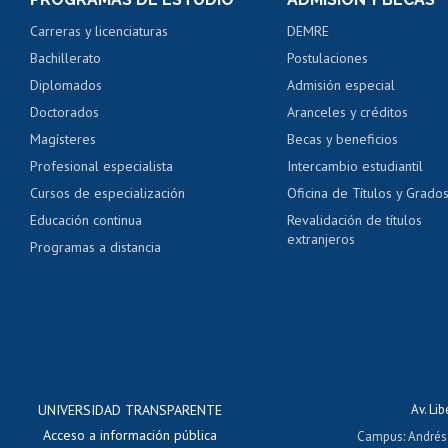
Certificado de alumno
Carreras y licenciaturas
DEMRE
Servicio médico y den
Bachillerato
Postulaciones
Pago de arancel y cré
Diplomados
Admisión especial
Pago de arancel y cré
Doctorados
Aranceles y créditos
Certificado de títulos 
Magísteres
Becas y beneficios
Profesional especialista
Intercambio estudiantil
Mi Uchile
Ayu
Cursos de especialización
Oficina de Títulos y Grado
Educación continua
Revalidación de títulos
extranjeros
Programas a distancia
UNIVERSIDAD TRANSPARENTE
Av. Li
Acceso a información pública
Campus
:
Andrés