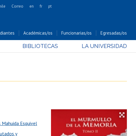
hile
Correo
en
fr
pt
Artes
Cs. Agronómicas
diantes
Académicas/os
Funcionarias/os
Egresadas/os
Cs. Forestales y Conservación
BIBLIOTECAS
LA UNIVERSIDAD
Cs. Sociales
Comunicación e Imagen
Economía y Negocios
Gobierno
Odontología
Estudios Internacionales
Bachillerato
Hospital Clínico
s Mahuida Esquivel
cutados y