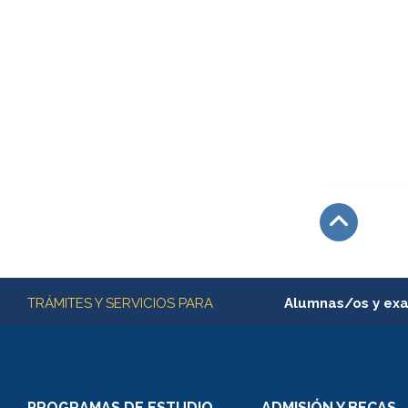
Subir
Más información
TRÁMITES Y SERVICIOS PARA
Alumnas/os y ex
Matrícula en línea
Inscripción y cambio d
Consulta y certificado
PROGRAMAS DE ESTUDIO
ADMISIÓN Y BECAS