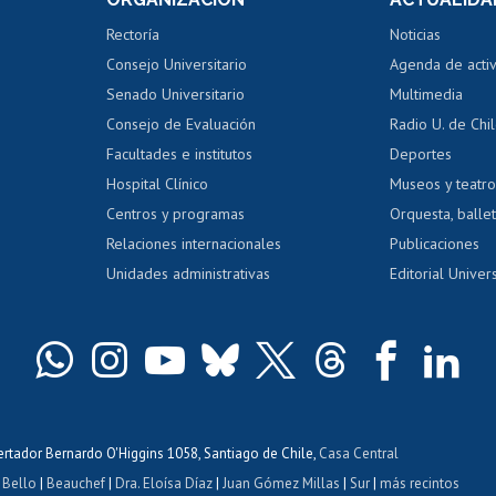
Perfeccionamiento
Portal de m
 regular
Editar Portafolio Académico
Certificado
Rectoría
Noticias
tal
Evaluación docente
Certificado
Consejo Universitario
Agenda de acti
dito alumnos
honorarios
Calificación académica
Senado Universitario
Multimedia
dito exalumnos
Gestión de 
Consejo de Evaluación
Radio U. de Chi
Postulación al AUCAI
y grados
Editar pági
Facultades e institutos
Deportes
Hospital Clínico
Museos y teatr
da tecnológica
Tarjeta TUI
Wifi
Acoso laboral
s
Centros y programas
Orquesta, ballet
Relaciones internacionales
Publicaciones
Unidades administrativas
Editorial Univers
bertador Bernardo O'Higgins 1058, Santiago de Chile,
Casa Central
 Bello
|
Beauchef
|
Dra. Eloísa Díaz
|
Juan Gómez Millas
|
Sur
|
más recintos