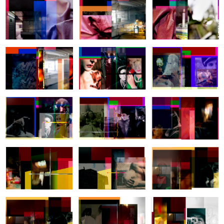
Zoom
Zoom
Zoom
Zoom
Zoom
Zoom
Zoom
Zoom
Zoom
Zoom
Zoom
Zoom
Zoom
Zoom
Zoom