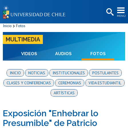
EXTENSIÓN
MENÚ
BIBLIOTECAS
Inicio
Fotos
LA UNIVERSIDAD
MULTIMEDIA
Postulantes
Estudiantes
VIDEOS
AUDIOS
FOTOS
Académicas/os
INICIO
NOTICIAS
INSTITUCIONALES
POSTULANTES
Funcionarias/os
CLASES Y CONFERENCIAS
CEREMONIAS
VIDA ESTUDIANTIL
Egresadas/os
ARTÍSTICAS
Exposición "Enhebrar lo
Presumible" de Patricio