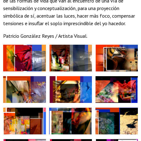
de las formas de vida que van al encuentro de una vía de
sensibilización y conceptualización, para una proyección
simbólica de sí, acentuar las luces, hacer más foco, compensar
tensiones e insuflar el soplo imprescindible del yo hacedor.
Patricio González Reyes / Artista Visual.
Zoom
Zoom
Zoom
Zoom
Zoom
Zoom
Zoom
Zoom
Zoom