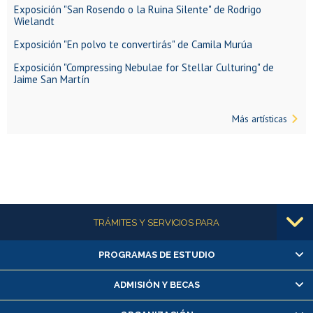
Exposición "San Rosendo o la Ruina Silente" de Rodrigo
Wielandt
Exposición "En polvo te convertirás" de Camila Murúa
Exposición "Compressing Nebulae for Stellar Culturing" de
Jaime San Martín
Más artísticas
Más información
TRÁMITES Y SERVICIOS PARA
PROGRAMAS DE ESTUDIO
Alumnas/os y exalumnas/os
Matrícula en línea
ADMISIÓN Y BECAS
Inscripción y cambio de asignaturas