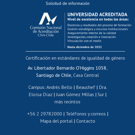
Solicitud de información
Evaluación docente
Calificación académica
Postulación al AUCAI
Funcionarias/os
Cursos internos de capacitación
Bienestar del personal
Certificación en estándares de igualdad de género
Portal de movilidad interna
Certificado de renta
Av. Libertador Bernardo O'Higgins 1058,
Santiago de Chile,
Casa Central
Certificado de renta honorarios
Gestión de correo uchile
Campus
:
Andrés Bello
|
Beauchef
|
Dra.
Editar páginas blancas
Eloísa Díaz
|
Juan Gómez Millas
|
Sur
|
más recintos
Extranjeras/os
Revalidación y reconocimiento de títulos
+56 2 29782000
|
Teléfonos y correos
|
Mapa del portal
|
Contacto
Postulación al Programa de Movilidad Estudiantil
Inscripción de asignaturas