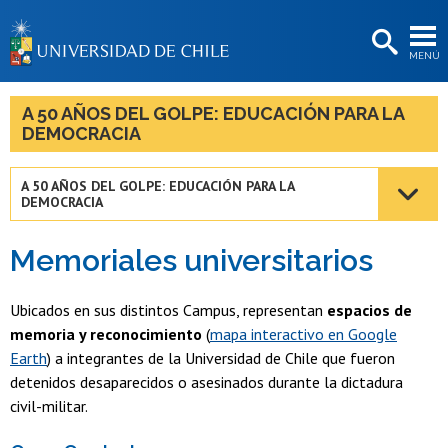
EXTENSIÓN
MENÚ
BIBLIOTECAS
LA UNIVERSIDAD
A 50 AÑOS DEL GOLPE: EDUCACIÓN PARA LA
DEMOCRACIA
Postulantes
Estudiantes
A 50 AÑOS DEL GOLPE: EDUCACIÓN PARA LA
DEMOCRACIA
Académicas/os
Memoriales universitarios
Funcionarias/os
Egresadas/os
Ubicados en sus distintos Campus, representan
espacios de
memoria y reconocimiento
(
mapa interactivo en Google
Earth
) a integrantes de la Universidad de Chile que fueron
detenidos desaparecidos o asesinados durante la dictadura
civil-militar.