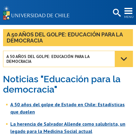
EXTENSIÓN
MENÚ
BIBLIOTECAS
LA UNIVERSIDAD
A 50 AÑOS DEL GOLPE: EDUCACIÓN PARA LA
DEMOCRACIA
Postulantes
Estudiantes
A 50 AÑOS DEL GOLPE: EDUCACIÓN PARA LA
DEMOCRACIA
Académicas/os
Noticias "Educación para la
Funcionarias/os
democracia"
Egresadas/os
A 50 años del golpe de Estado en Chile: Estadísticas
que duelen
La herencia de Salvador Allende como salubrista, un
legado para la Medicina Social actual