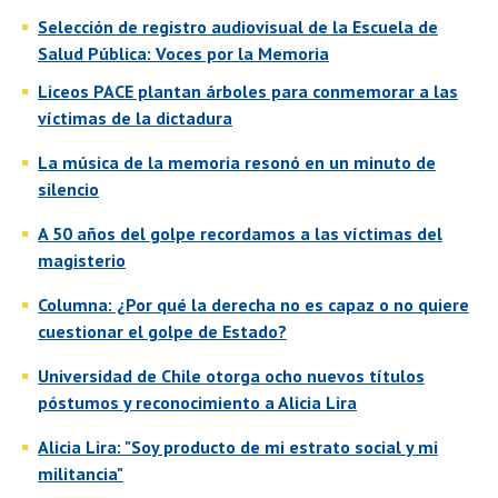
Selección de registro audiovisual de la Escuela de
Salud Pública: Voces por la Memoria
Liceos PACE plantan árboles para conmemorar a las
víctimas de la dictadura
La música de la memoria resonó en un minuto de
silencio
A 50 años del golpe recordamos a las víctimas del
magisterio
Columna: ¿Por qué la derecha no es capaz o no quiere
cuestionar el golpe de Estado?
Universidad de Chile otorga ocho nuevos títulos
póstumos y reconocimiento a Alicia Lira
Alicia Lira: "Soy producto de mi estrato social y mi
militancia"