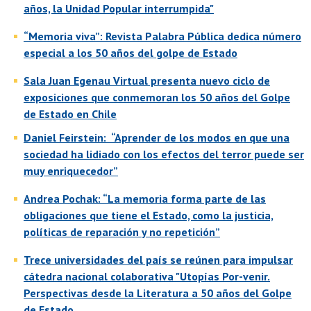
años, la Unidad Popular interrumpida"
“Memoria viva”: Revista Palabra Pública dedica número
especial a los 50 años del golpe de Estado
Sala Juan Egenau Virtual presenta nuevo ciclo de
exposiciones que conmemoran los 50 años del Golpe
de Estado en Chile
Daniel Feirstein: “Aprender de los modos en que una
sociedad ha lidiado con los efectos del terror puede ser
muy enriquecedor”
Andrea Pochak: “La memoria forma parte de las
obligaciones que tiene el Estado, como la justicia,
políticas de reparación y no repetición”
Trece universidades del país se reúnen para impulsar
cátedra nacional colaborativa "Utopías Por-venir.
Perspectivas desde la Literatura a 50 años del Golpe
de Estado​