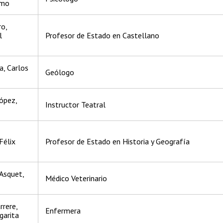
rmo
ro,
l
Profesor de Estado en Castellano
, Carlos
Geólogo
ópez,
Instructor Teatral
Félix
Profesor de Estado en Historia y Geografía
Asquet,
Médico Veterinario
rrere,
Enfermera
garita