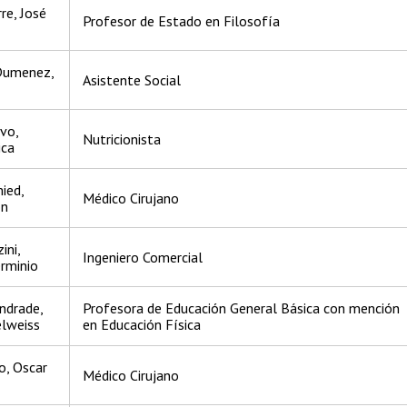
re, José
Profesor de Estado en Filosofía
Dumenez,
Asistente Social
avo,
Nutricionista
ica
ied,
Médico Cirujano
ón
ini,
Ingeniero Comercial
rminio
ndrade,
Profesora de Educación General Básica con mención
elweiss
en Educación Física
o, Oscar
Médico Cirujano