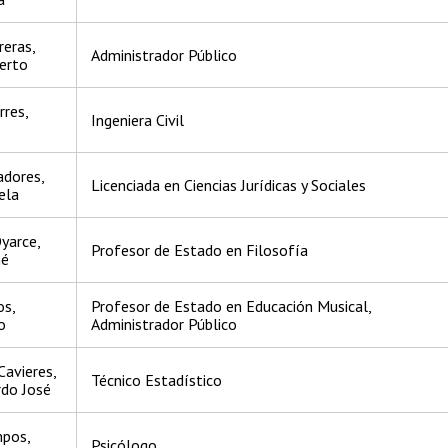
reras,
Administrador Público
erto
rres,
Ingeniera Civil
adores,
Licenciada en Ciencias Jurídicas y Sociales
iela
yarce,
Profesor de Estado en Filosofía
né
os,
Profesor de Estado en Educación Musical,
o
Administrador Público
Cavieres,
Técnico Estadístico
rdo José
mpos,
Psicólogo