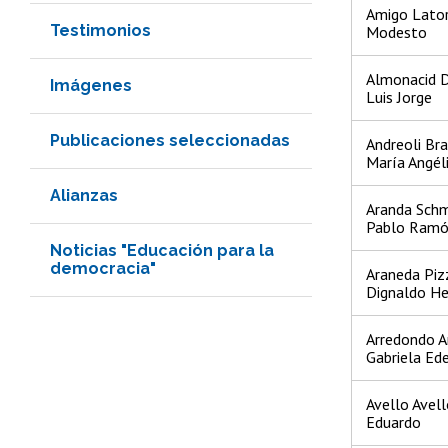
Amigo Lator
Testimonios
Modesto
Almonacid 
Imágenes
Luis Jorge
Publicaciones seleccionadas
Andreoli Br
María Angél
Alianzas
Aranda Schm
Pablo Ram
Noticias "Educación para la
democracia"
Araneda Pizz
Dignaldo He
Arredondo A
Gabriela Ed
Avello Avell
Eduardo