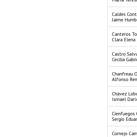
Caldes Cont
Jaime Humb
Canteros To
Clara Elena
Castro Salv
Cecilia Gabr
Chanfreau O
Alfonso Re
Chávez Lob
Ismael Darí
Cienfuegos 
Sergio Edua
Cornejo Ca