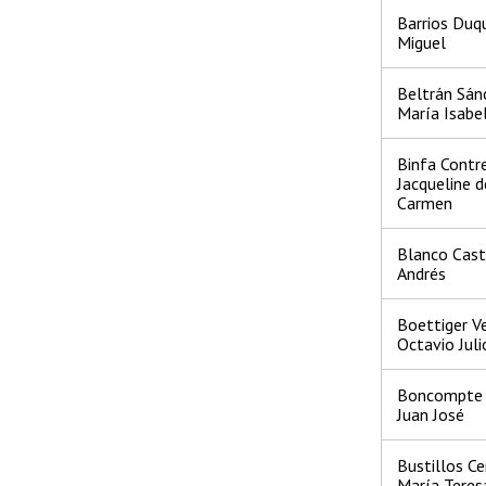
Barrios Duq
Miguel
Beltrán Sán
María Isabe
Binfa Contre
Jacqueline d
Carmen
Blanco Casti
Andrés
Boettiger Ve
Octavio Juli
Boncompte 
Juan José
Bustillos Ce
María Teres