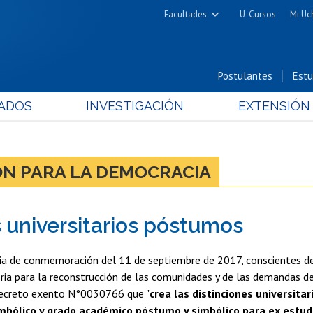
Facultades
U-Cursos
Mi Uc
Arquitectura y Urbanismo
Ciencias
Postulantes
Estu
Cs. Físicas y Matemáticas
ADOS
INVESTIGACIÓN
EXTENSIÓN
Cs. Químicas y Farmacéuticas
Cs. Veterinarias y Pecuarias
Derecho
ÓN PARA LA DEMOCRACIA
Filosofía y Humanidades
Medicina
s universitarios póstumos
Estudios Avanzados en Educación
Nutrición y Tecnología de
ia de conmemoración del 11 de septiembre de 2017, conscientes de
Alimentos
ia para la reconstrucción de las comunidades y de las demandas de 
decreto exento N°0030766 que "
crea las distinciones universitar
mbólico y grado académico póstumo y simbólico para ex estud