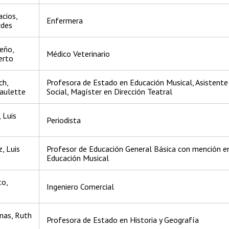
cios,
Enfermera
rdes
ceño,
Médico Veterinario
erto
ch,
Profesora de Estado en Educación Musical, Asistente
Paulette
Social, Magíster en Dirección Teatral
 Luis
Periodista
, Luis
Profesor de Educación General Básica con mención e
Educación Musical
to,
Ingeniero Comercial
inas, Ruth
Profesora de Estado en Historia y Geografía