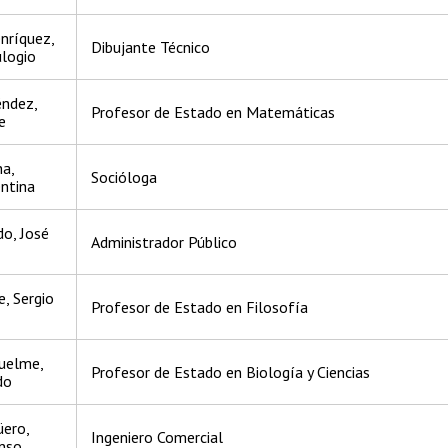
nríquez,
Dibujante Técnico
logio
éndez,
Profesor de Estado en Matemáticas
e
ha,
Socióloga
entina
do, José
Administrador Público
, Sergio
Profesor de Estado en Filosofía
uelme,
Profesor de Estado en Biología y Ciencias
do
üero,
Ingeniero Comercial
nso