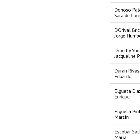
Donoso Pala
Sara de Lou
D'Orival Bri
Jorge Humb
Drouilly Yuri
Jacqueline 
Duran Rivas,
Eduardo
Elgueta Diaz
Enrique
Elgueta Pin
Martín
Escobar Sal
María