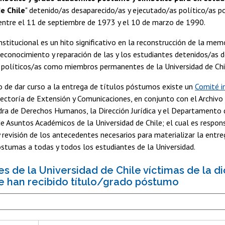
e Chile
" detenido/as desaparecido/as y ejecutado/as político/as po
 entre el 11 de septiembre de 1973 y el 10 de marzo de 1990.
nstitucional es un hito significativo en la reconstrucción de la memor
 reconocimiento y reparación de las y los estudiantes detenidos/as 
 políticos/as como miembros permanentes de la Universidad de Chi
o de dar curso a la entrega de títulos póstumos existe un
Comité in
rectoría de Extensión y Comunicaciones, en conjunto con el Archivo
dra de Derechos Humanos, la Dirección Jurídica y el Departamento 
de Asuntos Académicos de la Universidad de Chile; el cual es respon
y revisión de los antecedentes necesarios para materializar la entre
óstumas a todas y todos los estudiantes de la Universidad.
es de la Universidad de Chile víctimas de la di
ue han recibido título/grado póstumo