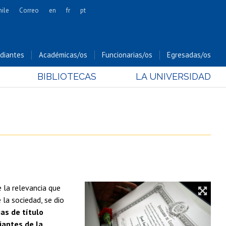
hile
Correo
en
fr
pt
Artes
Cs. Agronómicas
diantes
Académicas/os
Funcionarias/os
Egresadas/os
Cs. Forestales y Conservación
BIBLIOTECAS
LA UNIVERSIDAD
Cs. Sociales
Comunicación e Imagen
Economía y Negocios
Gobierno
Odontología
Estudios Internacionales
Bachillerato
 la relevancia que
Hospital Clínico
la sociedad, se dio
ias de título
iantes de la