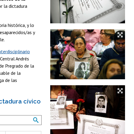
r la dictadura
ia histórica, y lo
desaparecidos/as y
le.
terdisciplinario
 Central Andrés
de Pregrado de la
sable de la
ga de las
ctadura cívico