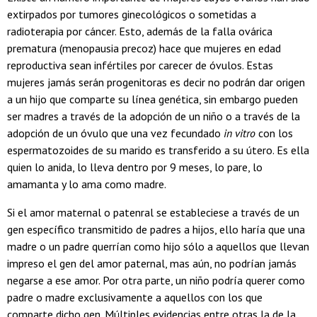
extirpados por tumores ginecológicos o sometidas a
radioterapia por cáncer. Esto, además de la falla ovárica
prematura (menopausia precoz) hace que mujeres en edad
reproductiva sean infértiles por carecer de óvulos. Estas
mujeres jamás serán progenitoras es decir no podrán dar origen
a un hijo que comparte su línea genética, sin embargo pueden
ser madres a través de la adopción de un niño o a través de la
adopción de un óvulo que una vez fecundado
in vitro
con los
espermatozoides de su marido es transferido a su útero. Es ella
quien lo anida, lo lleva dentro por 9 meses, lo pare, lo
amamanta y lo ama como madre.
Si el amor maternal o patenral se estableciese a través de un
gen específico transmitido de padres a hijos, ello haría que una
madre o un padre querrían como hijo sólo a aquellos que llevan
impreso el gen del amor paternal, mas aún, no podrían jamás
negarse a ese amor. Por otra parte, un niño podría querer como
padre o madre exclusivamente a aquellos con los que
comparte dicho gen. Múltiples evidencias entre otras la de la