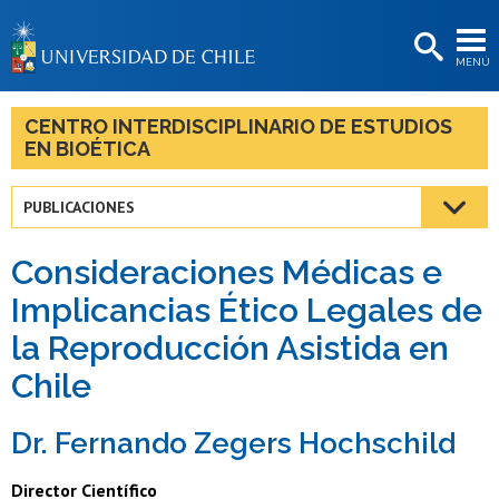
EXTENSIÓN
MENÚ
BIBLIOTECAS
LA UNIVERSIDAD
CENTRO INTERDISCIPLINARIO DE ESTUDIOS
EN BIOÉTICA
Postulantes
Estudiantes
PUBLICACIONES
Académicas/os
Consideraciones Médicas e
Funcionarias/os
Implicancias Ético Legales de
la Reproducción Asistida en
Egresadas/os
Chile
Dr. Fernando Zegers Hochschild
Director Científico