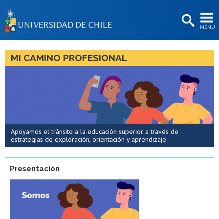
EXTENSIÓN
MENÚ
BIBLIOTECAS
LA UNIVERSIDAD
MI CAMINO PROFESIONAL
Postulantes
Estudiantes
Académicas/os
Funcionarias/os
Apoyamos el tránsito a la educación superior a través de
estrategias de exploración, orientación y aprendizaje
Egresadas/os
Presentación