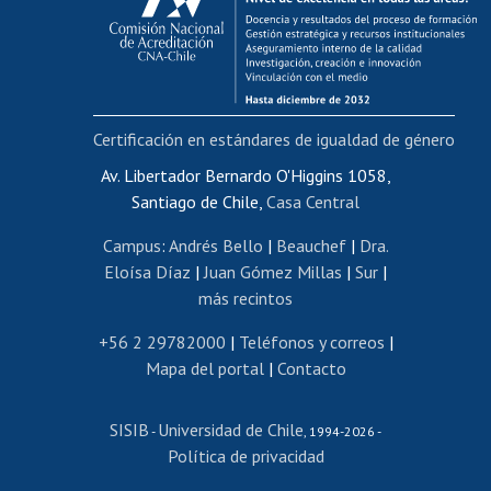
Postulación al AUCAI
Funcionarias/os
Cursos internos de capacitación
Bienestar del personal
Certificación en estándares de igualdad de género
Portal de movilidad interna
Certificado de renta
Av. Libertador Bernardo O'Higgins 1058,
Santiago de Chile,
Casa Central
Certificado de renta honorarios
Gestión de correo uchile
Campus
:
Andrés Bello
|
Beauchef
|
Dra.
Editar páginas blancas
Eloísa Díaz
|
Juan Gómez Millas
|
Sur
|
más recintos
Extranjeras/os
Revalidación y reconocimiento de títulos
+56 2 29782000
|
Teléfonos y correos
|
Mapa del portal
|
Contacto
Postulación al Programa de Movilidad Estudiantil
Inscripción de asignaturas
SISIB
Universidad de Chile
Cursos de español
-
, 1994-2026 -
Política de privacidad
Mi Uchile
Ayuda tecnológica
Tarjeta TUI
Wifi