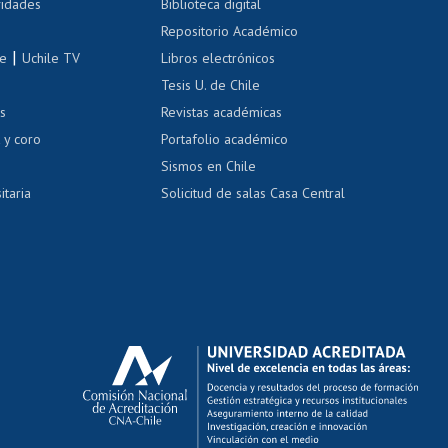
 de renta
vidades
Biblioteca digital
Repositorio Académico
correo uchile
|
le
Uchile TV
Libros electrónicos
nas blancas
Tesis U. de Chile
os
Revistas académicas
, sexual y violencia
Denuncias administrativas
 y coro
Portafolio académico
Sismos en Chile
itaria
Solicitud de salas Casa Central