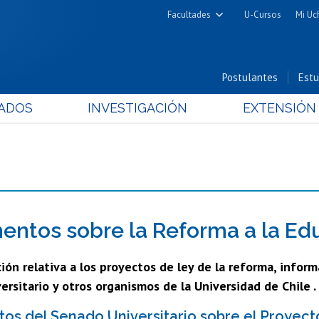
Facultades
U-Cursos
Mi Uc
Arquitectura y Urbanismo
Ciencias
Postulantes
Estu
Cs. Físicas y Matemáticas
ADOS
INVESTIGACIÓN
EXTENSIÓN
Cs. Químicas y Farmacéuticas
Cs. Veterinarias y Pecuarias
Derecho
Filosofía y Humanidades
Medicina
Estudios Avanzados en Educación
ntos sobre la Reforma a la Ed
Nutrición y Tecnología de
ón relativa a los proyectos de ley de la reforma, info
Alimentos
rsitario y otros organismos de la Universidad de Chile .
s del Senado Universitario sobre el Proyect