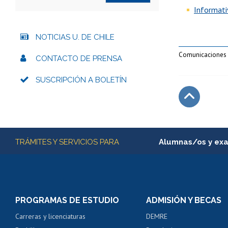
Informati
NOTICIAS U. DE CHILE
Comunicaciones 
CONTACTO DE PRENSA
SUSCRIPCIÓN A BOLETÍN
Subir
Más información
TRÁMITES Y SERVICIOS PARA
Alumnas/os y ex
Matrícula en línea
Inscripción y cambio d
Consulta y certificado
PROGRAMAS DE ESTUDIO
ADMISIÓN Y BECAS
Certificado de alumno
Carreras y licenciaturas
DEMRE
Servicio médico y den