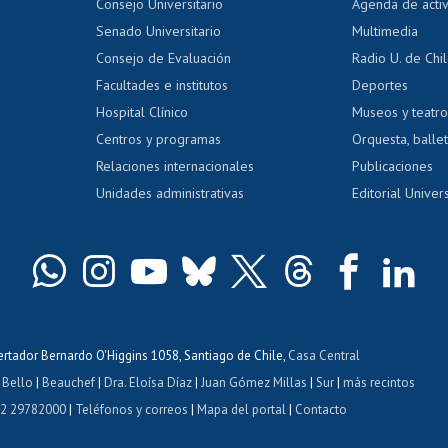
Evaluación docente
Certificado
Consejo Universitario
Agenda de acti
dito alumnos
honorarios
Calificación académica
Senado Universitario
Multimedia
dito exalumnos
Gestión de 
Consejo de Evaluación
Radio U. de Chi
Postulación al AUCAI
y grados
Editar pági
Facultades e institutos
Deportes
Hospital Clínico
Museos y teatr
da tecnológica
Tarjeta TUI
Wifi
Acoso laboral
s
Centros y programas
Orquesta, ballet
Relaciones internacionales
Publicaciones
Unidades administrativas
Editorial Univers
bertador Bernardo O'Higgins 1058, Santiago de Chile,
Casa Central
 Bello
|
Beauchef
|
Dra. Eloísa Díaz
|
Juan Gómez Millas
|
Sur
|
más recintos
 2 29782000
|
Teléfonos y correos
|
Mapa del portal
|
Contacto