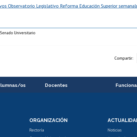
vos Observatorio Legislativo Reforma Educación Superior semana
Senado Universitario
Compartir:
alumnas/os
Docentes
Funciona
Postulación a concursos
Cursos inte
internos de investigación
capacitació
e asignaturas
Consulta a bases de datos
Bienestar d
 de notas
ORGANIZACIÓN
ACTUALIDA
Perfeccionamiento
Portal de m
 regular
Editar Portafolio Académico
Certificado
Rectoría
Noticias
tal