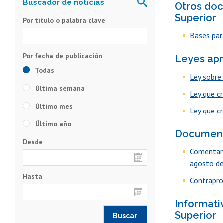
Otros doc
Superior
Por título o palabra clave
Bases par
Leyes apr
Todas
Ley sobre 
Última semana
Ley que c
Último mes
Ley que c
Último año
Document
Desde
Comentari
agosto de
Hasta
Contrapro
Informati
Superior