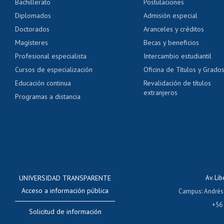
Bachillerato
Postulaciones
Pago de arancel y cré
Diplomados
Admisión especial
Pago de arancel y cré
Doctorados
Aranceles y créditos
Certificado de títulos 
Magísteres
Becas y beneficios
Profesional especialista
Intercambio estudiantil
Mi Uchile
Ayu
Cursos de especialización
Oficina de Títulos y Grado
Educación continua
Revalidación de títulos
extranjeros
Programas a distancia
UNIVERSIDAD TRANSPARENTE
Av. Li
Acceso a información pública
Campus
:
Andrés
+56
Solicitud de información