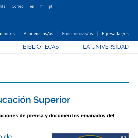
hile
Correo
en
fr
pt
Artes
Cs. Agronómicas
diantes
Académicas/os
Funcionarias/os
Egresadas/os
Cs. Forestales y Conservación
BIBLIOTECAS
LA UNIVERSIDAD
Cs. Sociales
Comunicación e Imagen
Economía y Negocios
Gobierno
Odontología
Estudios Internacionales
ucación Superior
Bachillerato
rmaciones de prensa y documentos emanados del
Hospital Clínico
o de