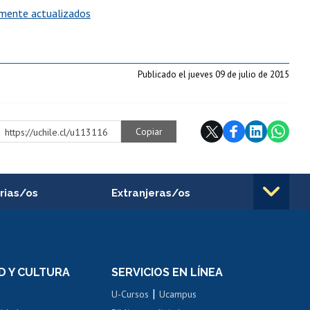
lmente actualizados
Publicado el jueves 09 de julio de 2015
Copiar
https://uchile.cl/u113116
rias/os
Extranjeras/os
rnos de
Revalidación y reconocimiento
n
de títulos
el personal
Postulación al Programa de
Movilidad Estudiantil
D Y CULTURA
SERVICIOS EN LÍNEA
ovilidad interna
Inscripción de asignaturas
|
 de renta
U-Cursos
Ucampus
Cursos de español