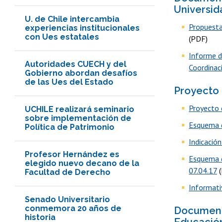
Universid
U. de Chile intercambia
Propuesta
experiencias institucionales
con Ues estatales
(PDF)
Informe d
Autoridades CUECH y del
Coordinaci
Gobierno abordan desafíos
de las Ues del Estado
Proyecto 
Proyecto 
UCHILE realizará seminario
sobre implementación de
Esquema d
Política de Patrimonio
Indicació
Profesor Hernández es
Esquema d
elegido nuevo decano de la
07.04.17
(
Facultad de Derecho
Informati
Senado Universitario
conmemora 20 años de
Documento
historia