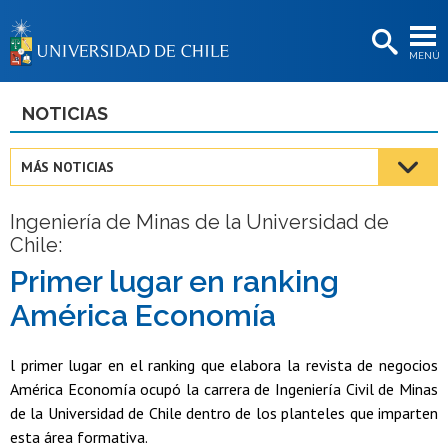
EXTENSIÓN
MENÚ
BIBLIOTECAS
LA UNIVERSIDAD
NOTICIAS
Postulantes
MÁS NOTICIAS
Estudiantes
Ingeniería de Minas de la Universidad de
Académicas/os
Chile:
Funcionarias/os
Primer lugar en ranking
América Economía
Egresadas/os
l primer lugar en el ranking que elabora la revista de negocios
América Economía ocupó la carrera de Ingeniería Civil de Minas
de la Universidad de Chile dentro de los planteles que imparten
esta área formativa.