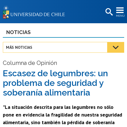
EXTENSIÓN
MENÚ
BIBLIOTECAS
LA UNIVERSIDAD
NOTICIAS
Postulantes
MÁS NOTICIAS
Estudiantes
Columna de Opinión
Académicas/os
Escasez de legumbres: un
Funcionarias/os
problema de seguridad y
Egresadas/os
soberanía alimentaria
"La situación descrita para las legumbres no sólo
pone en evidencia la fragilidad de nuestra seguridad
alimentaria, sino también la pérdida de soberanía