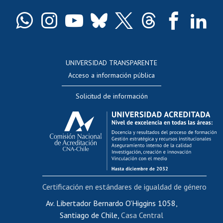
Certificado de títulos y grados
Docentes
Postulación a concursos internos de investigación
Consulta a bases de datos
UNIVERSIDAD TRANSPARENTE
Perfeccionamiento
Acceso a información pública
Editar Portafolio Académico
Solicitud de información
Evaluación docente
Calificación académica
Postulación al AUCAI
Funcionarias/os
Cursos internos de capacitación
Bienestar del personal
Certificación en estándares de igualdad de género
Portal de movilidad interna
Certificado de renta
Av. Libertador Bernardo O'Higgins 1058,
Santiago de Chile,
Casa Central
Certificado de renta honorarios