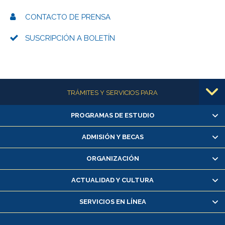
CONTACTO DE PRENSA
SUSCRIPCIÓN A BOLETÍN
Más información
TRÁMITES Y SERVICIOS PARA
PROGRAMAS DE ESTUDIO
Alumnas/os y exalumnas/os
Matrícula en línea
ADMISIÓN Y BECAS
Inscripción y cambio de asignaturas
ORGANIZACIÓN
Consulta y certificado de notas
Certificado de alumno regular
ACTUALIDAD Y CULTURA
Servicio médico y dental
SERVICIOS EN LÍNEA
Pago de arancel y crédito alumnos
Pago de arancel y crédito exalumnos