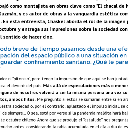
abajó como montajista en obras clave como "El chacal de N
Guzmán, y es autor de obras a la vanguardia estética co
. En esta entrevista, Chaskel aborda el rol de la imagen
 octubre y entrega sus impresiones sobre la sociedad c
el sentido de hacer cine.
iodo breve de tiempo pasamos desde una ef
upación del espacio público a una situación en
uardar confinamiento sanitario. ¿Qué le par
?
ador ni “pitoniso”, pero tengo la impresión de que aquí se han junta
ra el devenir del país.
Más allá de especulaciones más o menos
inguno de nosotros volverá a ser la misma persona una vez 
tos, ambos hitos.
Me pregunto si estos se sumarán entre sí en ar
stra sociedad o, por el contrario, aplastado el impulso inicial, se d
 de siempre… O sea, está por verse si la pandemia maldita hará baj
te octubre chileno. Ahora que se produjo el “estallido” nos pregu
mucho antes, considerando la rabia acumulada en el día a día de e