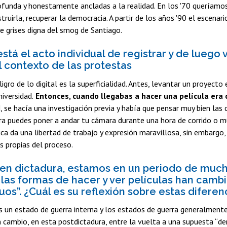
funda y honestamente ancladas a la realidad. En los '70 queríamos 
struirla, recuperar la democracia. A partir de los años '90 el escena
 grises digna del smog de Santiago.
tá el acto individual de registrar y de luego 
l contexto de las protestas
ligro de lo digital es la superficialidad. Antes, levantar un proyect
niversidad.
Entonces, cuando llegabas a hacer una película era 
, se hacía una investigación previa y había que pensar muy bien la
ra puedes poner a andar tu cámara durante una hora de corrido o 
ca da una libertad de trabajo y expresión maravillosa, sin embarg
s propias del proceso.
en dictadura, estamos en un periodo de mucha
las formas de hacer y ver películas han cam
uos”. ¿Cuál es su reflexión sobre estas diferen
s un estado de guerra interna y los estados de guerra generalmente
n cambio, en esta postdictadura, entre la vuelta a una supuesta “de