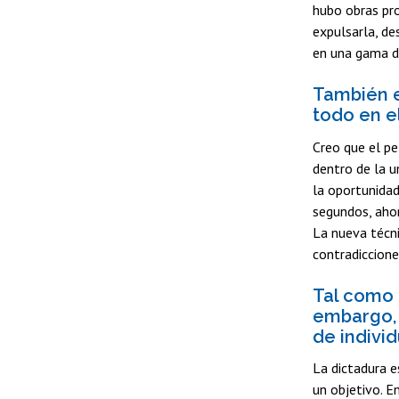
hubo obras pro
expulsarla, de
en una gama de
También es
todo en e
Creo que el pe
dentro de la u
la oportunidad
segundos, aho
La nueva técni
contradiccione
Tal como 
embargo, 
de individ
La dictadura e
un objetivo. E