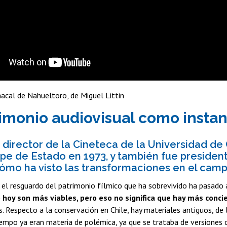
chacal de Nahueltoro, de Miguel Littin
rimonio audiovisual como instan
 director de la Cineteca de la Universidad de 
lpe de Estado en 1973, y también fue preside
Cómo ha visto las transformaciones en el camp
el resguardo del patrimonio fílmico que ha sobrevivido ha pasado a
 hoy son más viables, pero eso no significa que hay más conci
s. Respecto a la conservación en Chile, hay materiales antiguos, de 
iempo ya eran materia de polémica, ya que se trataba de versiones 