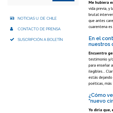
Me hubiera e
vida previa, y
brutal interve
NOTICIAS U. DE CHILE
que antes care
cuarentena es
CONTACTO DE PRENSA
En el con
SUSCRIPCIÓN A BOLETÍN
nuestros c
Encuentro gen
testimonio y/o
para enseñar 
ilegibles... C
estás dejando 
poéticas, más 
¿Cómo ve 
“nuevo ci
Yo diría que,