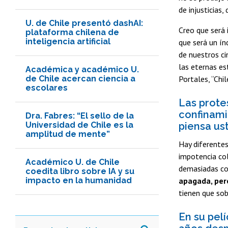
de injusticias,
U. de Chile presentó dashAI:
Creo que será
plataforma chilena de
inteligencia artificial
que será un ín
de nuestros ci
las eternas es
Académica y académico U.
de Chile acercan ciencia a
Portales, “Chi
escolares
Las prote
confinami
Dra. Fabres: “El sello de la
Universidad de Chile es la
piensa us
amplitud de mente”
Hay diferentes
impotencia col
Académico U. de Chile
demasiadas co
coedita libro sobre IA y su
impacto en la humanidad
apagada, pero
tienen que sob
En su pel