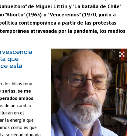
ahueltoro" de Miguel Littin y "La batalla de Chile"
mo "Aborto" (1965) o "Venceremos" (1970, junto a
 política contemporánea a partir de las protestas
ontemporánea atravesada por la pandemia, los medios
ervescencia
 la que
ece esta
do dos hitos muy
 serias, se me
superados ambos
as de un cambio
iluirán en el
ar la energía que
ntamos cómo es que
sta sociedad plagada