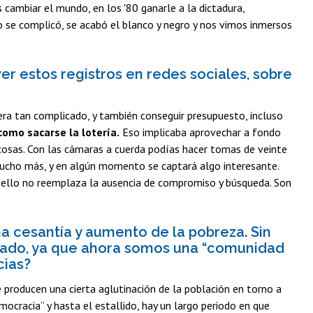
cambiar el mundo, en los '80 ganarle a la dictadura,
rio se complicó, se acabó el blanco y negro y nos vimos inmersos
ver estos registros en redes sociales, sobre
o era tan complicado, y también conseguir presupuesto, incluso
como sacarse la lotería.
Eso implicaba aprovechar a fondo
s cosas. Con las cámaras a cuerda podías hacer tomas de veinte
mucho más, y en algún momento se captará algo interesante.
o, ello no reemplaza la ausencia de compromiso y búsqueda. Son
 cesantía y aumento de la pobreza. Sin
biado, ya que ahora somos una “comunidad
cias?
 producen una cierta aglutinación de la población en torno a
mocracia” y hasta el estallido, hay un largo periodo en que