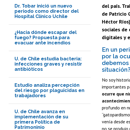
del país. Tr
Dr. Tobar inició un nuevo
periodo como director del
de Patricio 
Hospital Clínico Uchile
Héctor Ríos)
sociales de
¿Hacia dónde escapar del
digitales y 
fuego? Propuesta para
evacuar ante incendios
En un per
por la oc
U. de Chile estudia bacteria:
debemos g
infecciones graves y resistir
situación
antibióticos
No soy histori
Estudio analiza percepción
importantes pa
del riesgo por plaguicidas en
ocurre que n
trabajadores
acontecimien
profundo en nue
U. de Chile avanza en
“gatopardismo”
implementación de su
venía desde es
primera Política de
Patrimoninio
no se produjo 