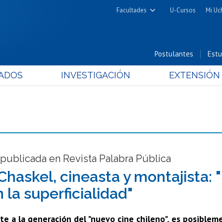
Facultades
U-Cursos
Mi Uc
Arquitectura y Urbanismo
Ciencias
Postulantes
Estu
Cs. Físicas y Matemáticas
ADOS
INVESTIGACIÓN
EXTENSIÓN
Cs. Químicas y Farmacéuticas
Cs. Veterinarias y Pecuarias
Derecho
Filosofía y Humanidades
Medicina
Estudios Avanzados en Educación
 publicada en Revista Palabra Pública
Nutrición y Tecnología de
haskel, cineasta y montajista: "E
Alimentos
 la superficialidad"
te a la generación del "nuevo cine chileno", es posiblem