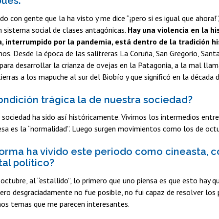
ués.
do con gente que la ha visto y me dice “¡pero si es igual que ahora!
n sistema social de clases antagónicas.
Hay una violencia en la hi
, interrumpido por la pandemia, está dentro de la tradición hi
s. Desde la época de las salitreras La Coruña, San Gregorio, Santa
ara desarrollar la crianza de ovejas en la Patagonia, a la mal llam
tierras a los mapuche al sur del Biobío y que significó en la década
ondición trágica la de nuestra sociedad?
a sociedad ha sido así históricamente. Vivimos los intermedios ent
sa es la “normalidad”. Luego surgen movimientos como los de octu
orma ha vivido este periodo como cineasta, co
l político?
octubre, al “estallido”, lo primero que uno piensa es que esto hay q
 Pero desgraciadamente no fue posible, no fui capaz de resolver l
nos temas que me parecen interesantes.