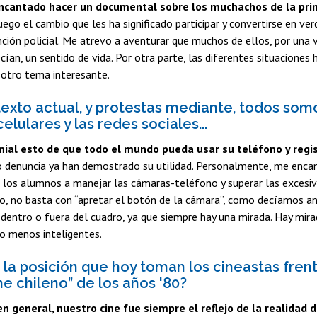
ncantado hacer un documental sobre los muchachos de la prim
 luego el cambio que les ha significado participar y convertirse en v
nción policial. Me atrevo a aventurar que muchos de ellos, por una
cían, un sentido de vida. Por otra parte, las diferentes situacione
 otro tema interesante.
texto actual, y protestas mediante, todos so
elulares y las redes sociales...
ial esto de que todo el mundo pueda usar su teléfono y regis
 denuncia ya han demostrado su utilidad. Personalmente, me encan
a los alumnos a manejar las cámaras-teléfono y superar las excesi
laro, no basta con “apretar el botón de la cámara”, como decíamos 
dentro o fuera del cuadro, ya que siempre hay una mirada. Hay mira
o menos inteligentes.
la posición que hoy toman los cineastas frent
ne chileno” de los años '80?
 en general, nuestro cine fue siempre el reflejo de la realidad d