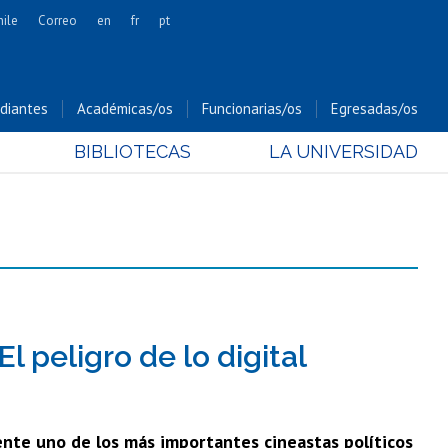
hile
Correo
en
fr
pt
Artes
Cs. Agronómicas
diantes
Académicas/os
Funcionarias/os
Egresadas/os
Cs. Forestales y Conservación
BIBLIOTECAS
LA UNIVERSIDAD
Cs. Sociales
Comunicación e Imagen
Economía y Negocios
Gobierno
Odontología
Estudios Internacionales
Bachillerato
l peligro de lo digital
Hospital Clínico
ente uno de los más importantes cineastas políticos