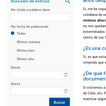
años desp
Sí, me he topa
Por título o palabra clave
cotidiana de u
vivimos ahora
no nos quedamo
exterminados p
Todas
ciento de sus 
Última semana
¿Es una c
Último mes
Sí, es que est
Último año
creyendo que e
Desde
¿De qué f
documenta
Hasta
Si volvemos a 
de Chile, etc.
masticar algu