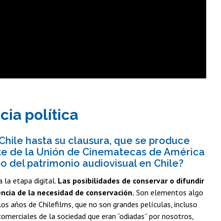
cia política
Chile hasta su clausura, que se produce
nte de la Unión de Cinematecas de América
o del patrimonio audiovisual en Chile?
 la etapa digital.
Las posibilidades de conservar o difundir
encia de la necesidad de conservación.
Son elementos algo
los años de Chilefilms, que no son grandes películas, incluso
comerciales de la sociedad que eran “odiadas” por nosotros,