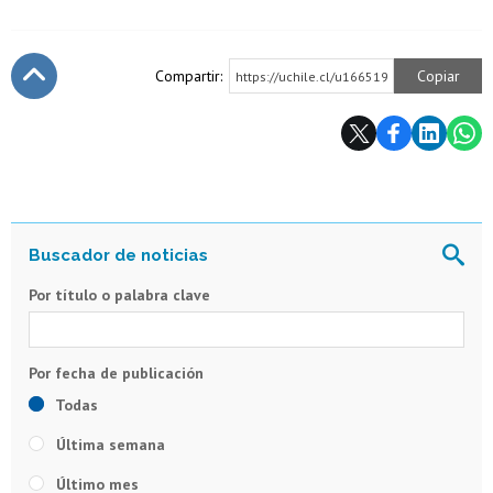
Compartir:
Copiar
https://uchile.cl/u166519
Subir
Por título o palabra clave
Todas
Última semana
Último mes