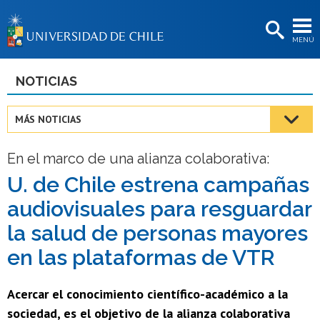
EXTENSIÓN
MENÚ
BIBLIOTECAS
LA UNIVERSIDAD
NOTICIAS
Postulantes
MÁS NOTICIAS
Estudiantes
En el marco de una alianza colaborativa:
Académicas/os
U. de Chile estrena campañas
Funcionarias/os
audiovisuales para resguardar
Egresadas/os
la salud de personas mayores
en las plataformas de VTR
Acercar el conocimiento científico-académico a la
sociedad, es el objetivo de la alianza colaborativa