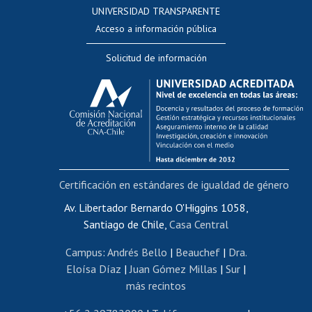
UNIVERSIDAD TRANSPARENTE
Perfeccionamiento
Acceso a información pública
Editar Portafolio Académico
Solicitud de información
Evaluación docente
Calificación académica
Postulación al AUCAI
Funcionarias/os
Cursos internos de capacitación
Bienestar del personal
Certificación en estándares de igualdad de género
Portal de movilidad interna
Certificado de renta
Av. Libertador Bernardo O'Higgins 1058,
Santiago de Chile,
Casa Central
Certificado de renta honorarios
Gestión de correo uchile
Campus
:
Andrés Bello
|
Beauchef
|
Dra.
Editar páginas blancas
Eloísa Díaz
|
Juan Gómez Millas
|
Sur
|
más recintos
Extranjeras/os
Revalidación y reconocimiento de títulos