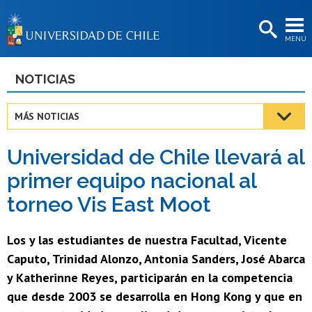
EXTENSIÓN
MENÚ
BIBLIOTECAS
LA UNIVERSIDAD
NOTICIAS
Postulantes
MÁS NOTICIAS
Estudiantes
Universidad de Chile llevará al
Académicas/os
primer equipo nacional al
Funcionarias/os
torneo Vis East Moot
Egresadas/os
Los y las estudiantes de nuestra Facultad, Vicente
Caputo, Trinidad Alonzo, Antonia Sanders, José Abarca
y Katherinne Reyes, participarán en la competencia
que desde 2003 se desarrolla en Hong Kong y que en