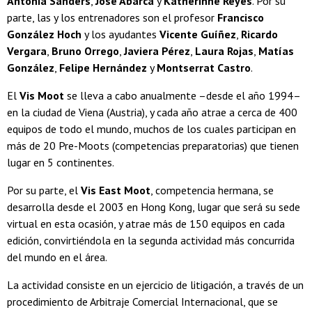
Antonia Sanders
,
José Abarca
y
Katherinne Reyes
. Por su
parte, las y los entrenadores son el profesor
Francisco
González Hoch
y los ayudantes
Vicente Guíñez
,
Ricardo
Vergara
,
Bruno Orrego
,
Javiera Pérez
,
Laura Rojas
,
Matías
González
,
Felipe Hernández
y
Montserrat Castro
.
El
Vis Moot
se lleva a cabo anualmente –desde el año 1994–
en la ciudad de Viena (Austria), y cada año atrae a cerca de 400
equipos de todo el mundo, muchos de los cuales participan en
más de 20 Pre-Moots (competencias preparatorias) que tienen
lugar en 5 continentes.
Por su parte, el
Vis East Moot
, competencia hermana, se
desarrolla desde el 2003 en Hong Kong, lugar que será su sede
virtual en esta ocasión, y atrae más de 150 equipos en cada
edición, convirtiéndola en la segunda actividad más concurrida
del mundo en el área.
La actividad consiste en un ejercicio de litigación, a través de un
procedimiento de Arbitraje Comercial Internacional, que se