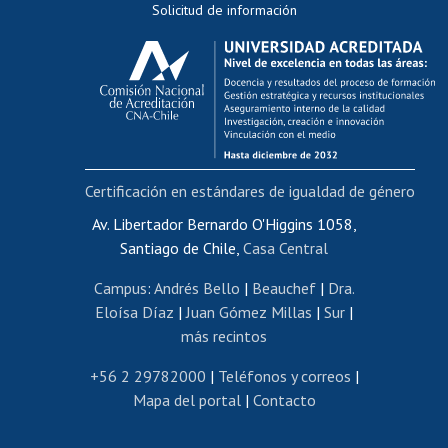
Solicitud de información
Evaluación docente
Calificación académica
Postulación al AUCAI
Funcionarias/os
Cursos internos de capacitación
Bienestar del personal
Certificación en estándares de igualdad de género
Portal de movilidad interna
Certificado de renta
Av. Libertador Bernardo O'Higgins 1058,
Santiago de Chile,
Casa Central
Certificado de renta honorarios
Gestión de correo uchile
Campus
:
Andrés Bello
|
Beauchef
|
Dra.
Editar páginas blancas
Eloísa Díaz
|
Juan Gómez Millas
|
Sur
|
más recintos
Extranjeras/os
Revalidación y reconocimiento de títulos
+56 2 29782000
|
Teléfonos y correos
|
Mapa del portal
|
Contacto
Postulación al Programa de Movilidad Estudiantil
Inscripción de asignaturas