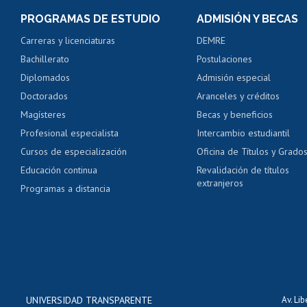
Consulta y certificado
PROGRAMAS DE ESTUDIO
ADMISIÓN Y BECAS
Certificado de alumno
Carreras y licenciaturas
DEMRE
Servicio médico y den
Bachillerato
Postulaciones
Pago de arancel y cré
Diplomados
Admisión especial
Pago de arancel y cré
Doctorados
Aranceles y créditos
Certificado de títulos 
Magísteres
Becas y beneficios
Profesional especialista
Intercambio estudiantil
Mi Uchile
Ayu
Cursos de especialización
Oficina de Títulos y Grado
Educación continua
Revalidación de títulos
extranjeros
Programas a distancia
UNIVERSIDAD TRANSPARENTE
Av. Li