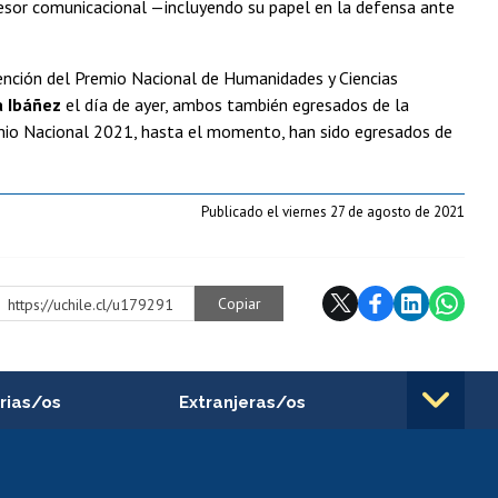
sor comunicacional —incluyendo su papel en la defensa ante
ención del Premio Nacional de Humanidades y Ciencias
a Ibáñez
el día de ayer, ambos también egresados de la
emio Nacional 2021, hasta el momento, han sido egresados de
Publicado el viernes 27 de agosto de 2021
Copiar
https://uchile.cl/u179291
rias/os
Extranjeras/os
rnos de
Revalidación y reconocimiento
n
de títulos