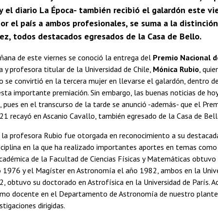
y el diario La Época- también recibió el galardón este 
r el país a ambos profesionales, se suma a la distinció
ñez, todos destacados egresados de la Casa de Bello.
ñana de este viernes se conoció la entrega del
Premio Nacional d
 y profesora titular de la Universidad de Chile,
Mónica Rubio
, quie
 se convirtió en la tercera mujer en llevarse el galardón, dentro d
 esta importante premiación. Sin embargo, las buenas noticias de h
n, pues en el transcurso de la tarde se anunció -además- que el Pre
21 recayó en Ascanio Cavallo, también egresado de la Casa de Bell
a la profesora Rubio fue otorgada en reconocimiento a su destacad
isciplina en la que ha realizado importantes aportes en temas como
académica de la Facultad de Ciencias Físicas y Matemáticas obtuvo 
o 1976 y el Magíster en Astronomía el año 1982, ambos en la Unive
, obtuvo su doctorado en Astrofísica en la Universidad de París. 
o docente en el Departamento de Astronomía de nuestro plantel
stigaciones dirigidas.