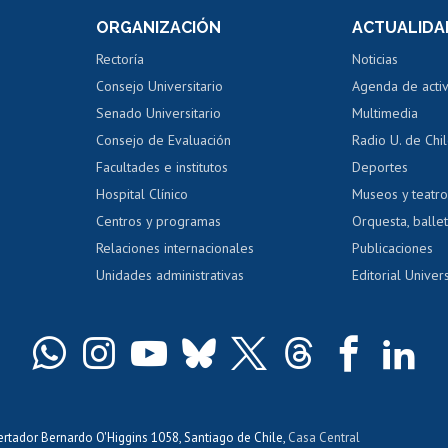
Consulta a bases de datos
Bienestar d
 de notas
ORGANIZACIÓN
ACTUALIDA
Perfeccionamiento
Portal de m
 regular
Editar Portafolio Académico
Certificado
Rectoría
Noticias
tal
Evaluación docente
Certificado
Consejo Universitario
Agenda de acti
dito alumnos
honorarios
Calificación académica
Senado Universitario
Multimedia
dito exalumnos
Gestión de 
Consejo de Evaluación
Radio U. de Chi
Postulación al AUCAI
y grados
Editar pági
Facultades e institutos
Deportes
Hospital Clínico
Museos y teatr
da tecnológica
Tarjeta TUI
Wifi
Acoso laboral
s
Centros y programas
Orquesta, ballet
Relaciones internacionales
Publicaciones
Unidades administrativas
Editorial Univers
bertador Bernardo O'Higgins 1058, Santiago de Chile,
Casa Central