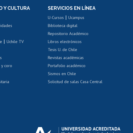
el personal
Postulación al Programa de
Movilidad Estudiantil
D Y CULTURA
SERVICIOS EN LÍNEA
ovilidad interna
Inscripción de asignaturas
|
 de renta
U-Cursos
Ucampus
Cursos de español
 de renta
vidades
Biblioteca digital
Repositorio Académico
correo uchile
|
le
Uchile TV
Libros electrónicos
nas blancas
Tesis U. de Chile
os
Revistas académicas
, sexual y violencia
Denuncias administrativas
 y coro
Portafolio académico
Sismos en Chile
itaria
Solicitud de salas Casa Central