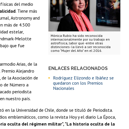
 físicas del medio
alicidad
. Tiene más
ournal, Astronomy and
 en más de 4.500
idad estelar,
Mónica Rubio ha sido reconocida
Lundmark-Melotte
internacionalmente por su trabajo en
astrofísica, labor que -entre otras
abajo que fue
distinciones- la llevó a ser reconocida
como "Mujer del Año" en el 2016.
armodio Arias, de la
ENLACES RELACIONADOS
l Premio Alejandro
, de la Asociación de
Rodríguez Elizondo e Ibáñez se
quedaron con los Premios
ro de Número a
Nacionales
tacado periodista
 en nuestro país.
 en la Universidad de Chile, donde se tituló de Periodista.
dios emblemáticos, como la revista Hoy y el diario La Época,
ria oculta del régimen militar", "La historia oculta de la