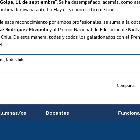
 "Golpe, 11 de septiembre"
. Se ha desempeñado, además, como ase
rítima boliviana ante La Haya— y como crítico de cine.
de este reconocimiento por ambos profesionales, se suma a la obt
sé Rodríguez Elizondo
y al Premio Nacional de Educación de
Nolf
e Chile. De esta manera, todas y todos los galardonados con el Pr
l.
er, U. de Chile
Compartir:
alumnas/os
Docentes
Funciona
Postulación a concursos
Cursos inte
internos de investigación
capacitació
e asignaturas