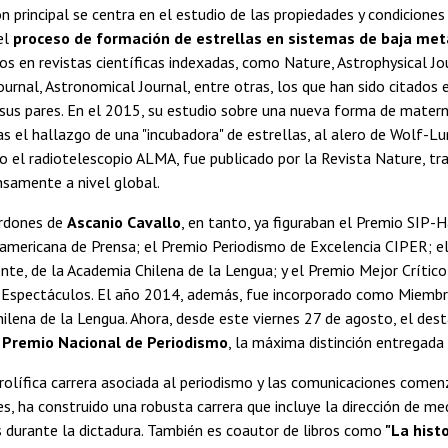
ón principal se centra en el estudio de las propiedades y condiciones
 el
proceso de formación de estrellas en sistemas de baja met
os en revistas científicas indexadas, como Nature, Astrophysical J
ournal, Astronomical Journal, entre otras, los que han sido citados
sus pares. En el 2015, su estudio sobre una nueva forma de matern
as el hallazgo de una "incubadora" de estrellas, al alero de Wolf-
 el radiotelescopio ALMA, fue publicado por la Revista Nature, tr
nsamente a nivel global.
ardones de
Ascanio Cavallo
, en tanto, ya figuraban el Premio SIP-H
americana de Prensa; el Premio Periodismo de Excelencia CIPER; e
ente, de la Academia Chilena de la Lengua; y el Premio Mejor Crítico
e Espectáculos. El año 2014, además, fue incorporado como Miemb
ilena de la Lengua. Ahora, desde este viernes 27 de agosto, el des
l
Premio Nacional de Periodismo
, la máxima distinción entregada
rolífica carrera asociada al periodismo y las comunicaciones comenzó
, ha construido una robusta carrera que incluye la dirección de me
 durante la dictadura. También es coautor de libros como
"La histo