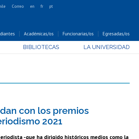
hile
Correo
en
fr
pt
Artes
Cs. Agronómicas
diantes
Académicas/os
Funcionarias/os
Egresadas/os
Cs. Forestales y Conservación
BIBLIOTECAS
LA UNIVERSIDAD
Cs. Sociales
Comunicación e Imagen
Economía y Negocios
Gobierno
Odontología
Estudios Internacionales
Bachillerato
edan con los premios
Hospital Clínico
eriodismo 2021
eriodista -que ha dirigido históricos medios como la