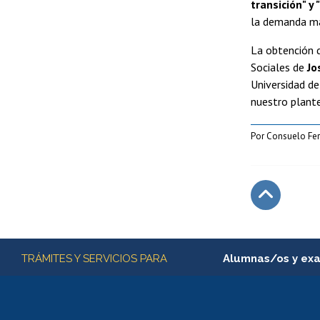
transición" y
la demanda ma
La obtención 
Sociales de
Jo
Universidad d
nuestro plante
Por Consuelo Ferr
Subir
Más información
TRÁMITES Y SERVICIOS PARA
Alumnas/os y ex
Matrícula en línea
Inscripción y cambio d