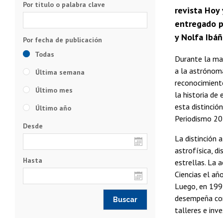
Por título o palabra clave
revista Hoy 
entregado po
y Nolfa Ibá
Todas
Durante la ma
a la astrónoma
Última semana
reconocimiento
Último mes
la historia de
esta distinció
Último año
Periodismo 20
Desde
La distinción 
astrofísica, d
Hasta
estrellas. La 
Ciencias el añ
Luego, en 1992
desempeña com
talleres e inve