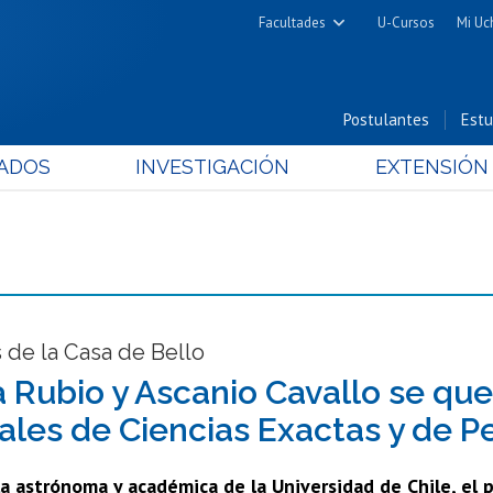
Facultades
U-Cursos
Mi Uc
Arquitectura y Urbanismo
Ciencias
Postulantes
Estu
Cs. Físicas y Matemáticas
ADOS
INVESTIGACIÓN
EXTENSIÓN
Cs. Químicas y Farmacéuticas
Cs. Veterinarias y Pecuarias
Derecho
Filosofía y Humanidades
Medicina
Estudios Avanzados en Educación
 de la Casa de Bello
Nutrición y Tecnología de
 Rubio y Ascanio Cavallo se qu
Alimentos
ales de Ciencias Exactas y de P
 astrónoma y académica de la Universidad de Chile, el p