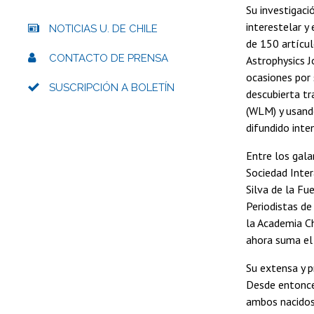
Su investigaci
interestelar y
NOTICIAS U. DE CHILE
de 150 artícul
CONTACTO DE PRENSA
Astrophysics J
ocasiones por 
SUSCRIPCIÓN A BOLETÍN
descubierta tr
(WLM) y usando
difundido inte
Entre los gal
Sociedad Inter
Silva de la Fu
Periodistas d
la Academia Ch
ahora suma e
Su extensa y p
Desde entonces
ambos nacidos