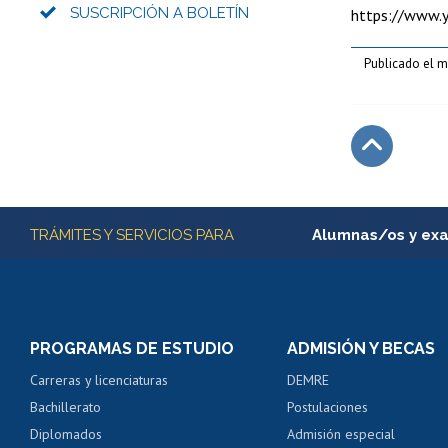
SUSCRIPCIÓN A BOLETÍN
https://www.
Publicado el m
Subir
Más información
TRÁMITES Y SERVICIOS PARA
Alumnas/os y ex
Matrícula en línea
Inscripción y cambio d
Consulta y certificado
PROGRAMAS DE ESTUDIO
ADMISIÓN Y BECAS
Certificado de alumno
Carreras y licenciaturas
DEMRE
Servicio médico y den
Bachillerato
Postulaciones
Pago de arancel y cré
Diplomados
Admisión especial
Pago de arancel y cré