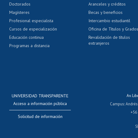
Doctorados
Aranceles y créditos
Certificado de títulos 
Magísteres
Becas y beneficios
Profesional especialista
Intercambio estudiantil
Mi Uchile
Ayu
Cursos de especialización
Oficina de Títulos y Grado
Educación continua
Revalidación de títulos
extranjeros
Programas a distancia
UNIVERSIDAD TRANSPARENTE
Av. Li
Acceso a información pública
Campus
:
Andrés
+56
Solicitud de información
S