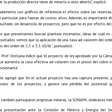
 la producción directa viene de minería a cielo abierto", explicó.
ladamente con gráficos de referencia el efecto sobre las reserva
en particular para faenas de costos altos. Además, es importante dis
ultado, sin desarrollo de proyectos, pero que no es por efecto del r
os que presentamos buscan plantear escenarios, ideas de cuál es 
resultados vemos que la aplicación de una tasa ad-valorem del ord
os del orden de 2,5 o 3,5 US/lb ", puntualizó.
 Prof. Orellana indicó que "el proyecto de ley aprobado por la Cám
que aumenta la tasa efectiva ad-valorem con el precio del cobre e
orsionante”.
llo agregó que "en el actual proyecto hay una captura presente, 
valor de los proyectos, y genera una pérdida del potencial g
a también participaron empresas mineras, la SONAMI, sindicatos min
la presentación ante la Comisión de Minería y Energía del Sen