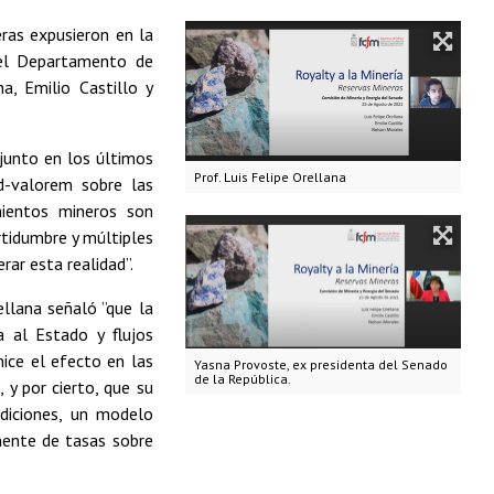
eras expusieron en la
del Departamento de
a, Emilio Castillo y
junto en los últimos
Prof. Luis Felipe Orellana
ad-valorem sobre las
imientos mineros son
rtidumbre y múltiples
erar esta realidad”.
ellana señaló ”que la
a al Estado y flujos
ice el efecto en las
Yasna Provoste, ex presidenta del Senado
de la República.
, y por cierto, que su
ndiciones, un modelo
nente de tasas sobre