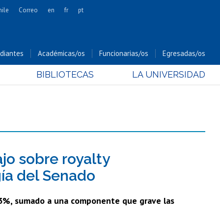
hile
Correo
en
fr
pt
Artes
Cs. Agronómicas
diantes
Académicas/os
Funcionarias/os
Egresadas/os
Cs. Forestales y Conservación
BIBLIOTECAS
LA UNIVERSIDAD
Cs. Sociales
Comunicación e Imagen
Economía y Negocios
Gobierno
Odontología
Estudios Internacionales
jo sobre royalty
Bachillerato
gía del Senado
Hospital Clínico
 3%, sumado a una componente que grave las