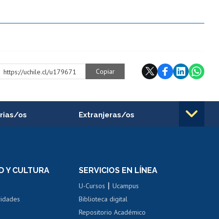
Copiar
https://uchile.cl/u179671
rias/os
Extranjeras/os
rnos de
Revalidación y reconocimiento
n
de títulos
el personal
Postulación al Programa de
Movilidad Estudiantil
D Y CULTURA
SERVICIOS EN LÍNEA
ovilidad interna
Inscripción de asignaturas
|
 de renta
U-Cursos
Ucampus
Cursos de español
 de renta
vidades
Biblioteca digital
Repositorio Académico