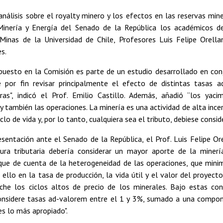
nálisis sobre el royalty minero y los efectos en las reservas min
Minería y Energía del Senado de la República los académicos 
 Minas de la Universidad de Chile, Profesores Luis Felipe Orellan
s.
xpuesto en la Comisión es parte de un estudio desarrollado en con
 por fin revisar principalmente el efecto de distintas tasas 
ras", indicó el Prof. Emilio Castillo. Además, añadió “los yac
 también las operaciones. La minería es una actividad de alta ince
clo de vida y, por lo tanto, cualquiera sea el tributo, debiese consid
sentación ante el Senado de la República, el Prof. Luis Felipe Or
ura tributaria debería considerar un mayor aporte de la minerí
ue de cuenta de la heterogeneidad de las operaciones, que minim
 ello en la tasa de producción, la vida útil y el valor del proyecto
che los ciclos altos de precio de los minerales. Bajo estas co
considere tasas ad-valorem entre el 1 y 3%, sumado a una compo
 es lo más apropiado".