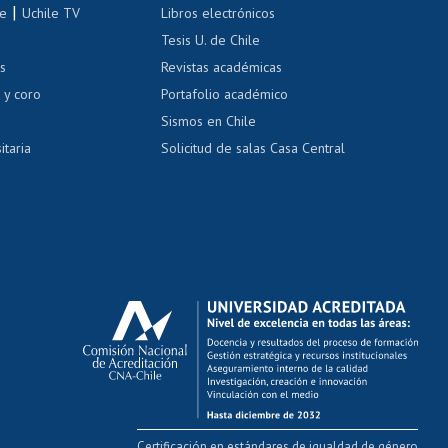
correo uchile
|
le
Uchile TV
Libros electrónicos
nas blancas
Tesis U. de Chile
os
Revistas académicas
, sexual y violencia
Denuncias administrativas
 y coro
Portafolio académico
Sismos en Chile
itaria
Solicitud de salas Casa Central
Certificación en estándares de igualdad de género