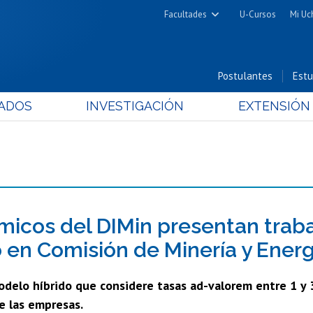
Facultades
U-Cursos
Mi Uc
Arquitectura y Urbanismo
Ciencias
Postulantes
Estu
Cs. Físicas y Matemáticas
ADOS
INVESTIGACIÓN
EXTENSIÓN
Cs. Químicas y Farmacéuticas
Cs. Veterinarias y Pecuarias
Derecho
Filosofía y Humanidades
Medicina
Estudios Avanzados en Educación
icos del DIMin presentan traba
Nutrición y Tecnología de
 en Comisión de Minería y Ener
Alimentos
delo híbrido que considere tasas ad-valorem entre 1 y
e las empresas.