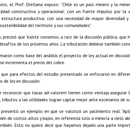
xto, el Prof. Orellana expuso: “Chile es un país minero y la mine
idad constructiva y operacional; con un fuerte impulso por la a
estructura productiva; con una necesidad de mayor diversidad y e
sostenibilidad del territorio y sus comunidades".
 precisó que "existe consenso, a raíz de la discusión pública, que h
desafíos de los próximos años. La tributación debiese también consi
aron como base del análisis el proyecto de ley actual en discusió
se incrementa el precio del cobre.
o que para efectos del estudio presentado se enfocaron en difer
o de ley en discusión.
e reconocer que tasas ad-valorem tienen como ventaja asegurar tra
, tributos a las utilidades logran captar mejor ante escenarios de su
presentó un ejemplo en que se valorizó un yacimiento real. "Ap
bién de costos altos y bajos, en referencia solo a minería a cielo ab
mbién. Esto no quiere decir que hayamos dejado una parte importa