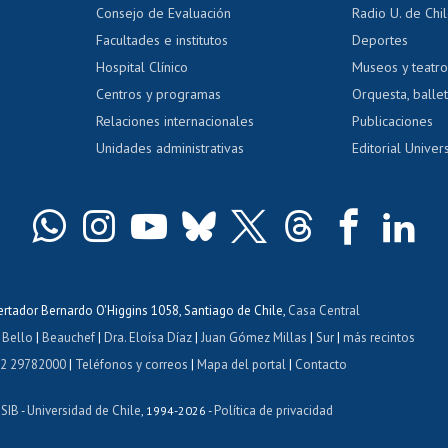
Gestión de 
Consejo de Evaluación
Radio U. de Chi
Postulación al AUCAI
y grados
Editar pági
Facultades e institutos
Deportes
Hospital Clínico
Museos y teatr
da tecnológica
Tarjeta TUI
Wifi
Acoso laboral
s
Centros y programas
Orquesta, ballet
Relaciones internacionales
Publicaciones
Unidades administrativas
Editorial Univers
bertador Bernardo O'Higgins 1058, Santiago de Chile,
Casa Central
 Bello
|
Beauchef
|
Dra. Eloísa Díaz
|
Juan Gómez Millas
|
Sur
|
más recintos
 2 29782000
|
Teléfonos y correos
|
Mapa del portal
|
Contacto
ISIB
Universidad de Chile
Política de privacidad
-
, 1994-2026 -