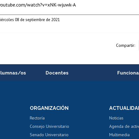
youtube.com/watch?v=xNK-wjuwk-A
iércoles 08 de septiembre de 2021
Compartir:
alumnas/os
Docentes
Funciona
Postulación a concursos
Cursos inte
internos de investigación
capacitació
e asignaturas
Consulta a bases de datos
Bienestar d
 de notas
ORGANIZACIÓN
ACTUALIDA
Perfeccionamiento
Portal de m
 regular
Editar Portafolio Académico
Certificado
Rectoría
Noticias
tal
Evaluación docente
Certificado
Consejo Universitario
Agenda de acti
dito alumnos
honorarios
Calificación académica
Senado Universitario
Multimedia
dito exalumnos