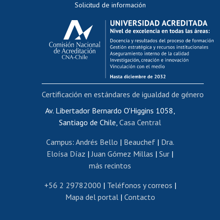
Solicitud de información
Evaluación docente
Calificación académica
Postulación al AUCAI
Funcionarias/os
Cursos internos de capacitación
Bienestar del personal
Certificación en estándares de igualdad de género
Portal de movilidad interna
Certificado de renta
Av. Libertador Bernardo O'Higgins 1058,
Santiago de Chile,
Casa Central
Certificado de renta honorarios
Gestión de correo uchile
Campus
:
Andrés Bello
|
Beauchef
|
Dra.
Editar páginas blancas
Eloísa Díaz
|
Juan Gómez Millas
|
Sur
|
más recintos
Extranjeras/os
Revalidación y reconocimiento de títulos
+56 2 29782000
|
Teléfonos y correos
|
Mapa del portal
|
Contacto
Postulación al Programa de Movilidad Estudiantil
Inscripción de asignaturas