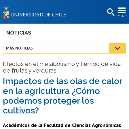
EXTENSIÓN
MENÚ
BIBLIOTECAS
LA UNIVERSIDAD
NOTICIAS
Postulantes
MÁS NOTICIAS
Estudiantes
Efectos en el metabolismo y tiempo de vida
Académicas/os
de frutas y verduras
Funcionarias/os
Impactos de las olas de calor
en la agricultura ¿Cómo
Egresadas/os
podemos proteger los
cultivos?
Académicos de la Facultad de Ciencias Agronómicas