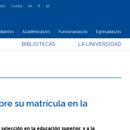
hile
Correo
en
fr
pt
Artes
Cs. Agronómicas
diantes
Académicas/os
Funcionarias/os
Egresadas/os
Cs. Forestales y Conservación
BIBLIOTECAS
LA UNIVERSIDAD
Cs. Sociales
Comunicación e Imagen
Economía y Negocios
Gobierno
Odontología
Estudios Internacionales
Bachillerato
re su matrícula en la
Hospital Clínico
elección en la educación superior, y a la