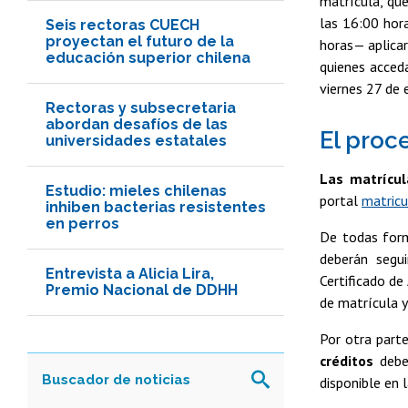
matrícula, que
las 16:00 hor
Seis rectoras CUECH
proyectan el futuro de la
horas— aplicar
educación superior chilena
quienes acced
viernes 27 de 
Rectoras y subsecretaria
abordan desafíos de las
El proc
universidades estatales
Las matrícul
Estudio: mieles chilenas
portal
matricul
inhiben bacterias resistentes
en perros
De todas form
deberán segu
Entrevista a Alicia Lira,
Certificado de
Premio Nacional de DDHH
de matrícula y
Por otra part
créditos
deber
disponible en 