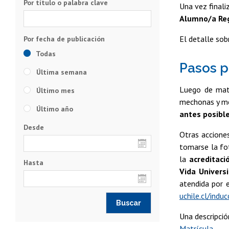
Por título o palabra clave
Una vez finali
Alumno/a Re
El detalle so
Todas
Pasos p
Última semana
Luego de matr
Último mes
mechonas y me
Último año
antes posibl
Desde
Otras accione
tomarse la fot
la
acreditaci
Hasta
Vida Universi
atendida por e
uchile.cl/induc
Una descripci
Matrícula.