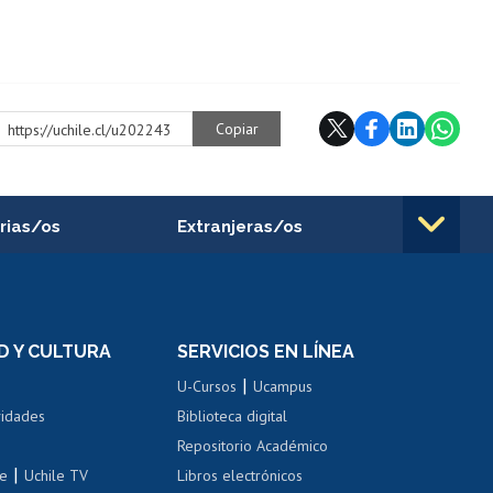
Copiar
https://uchile.cl/u202243
rias/os
Extranjeras/os
rnos de
Revalidación y reconocimiento
n
de títulos
el personal
Postulación al Programa de
Movilidad Estudiantil
D Y CULTURA
SERVICIOS EN LÍNEA
ovilidad interna
Inscripción de asignaturas
|
 de renta
U-Cursos
Ucampus
Cursos de español
 de renta
vidades
Biblioteca digital
Repositorio Académico
correo uchile
|
le
Uchile TV
Libros electrónicos