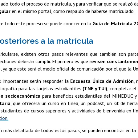
zado todo el proceso de matrícula, y para verificar que se realizó 
gular
en el mismo portal, como respaldo de haberse matriculado.
bre todo este proceso se puede conocer en la
Guía de Matrícula 2
osteriores a la matrícula
icularse, existen otros pasos relevantes que también son parte
chones deberán cumplir. El primero es que
revisen constantemen
e
, ya que este será el medio oficial de comunicación por el que la U
s importantes serán responder la
Encuesta Única de Admisión
, 
ografía para las tarjetas estudiantiles
(TNE y TUI)
, completar e
ón socioeconómica
para beneficios estudiantiles del MINEDUC y pa
taria
, que ofrecerá un curso en línea, un podcast, un kit de her
studiantes de cursos superiores y actividades de bienvenida en lí
cion.
ón más detallada de todos estos pasos, se pueden encontrar en la