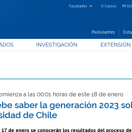
Facultades
U-Cursos
Mi Uc
Arquitectura y Urbanismo
Ciencias
Postulantes
Estu
Cs. Físicas y Matemáticas
ADOS
INVESTIGACIÓN
EXTENSIÓN
Cs. Químicas y Farmacéuticas
Cs. Veterinarias y Pecuarias
Derecho
Filosofía y Humanidades
Medicina
Estudios Avanzados en Educación
mienza a las 00:01 horas de este 18 de enero
Nutrición y Tecnología de
be saber la generación 2023 sob
Alimentos
sidad de Chile
17 de enero se conocerán los resultados del proceso de s