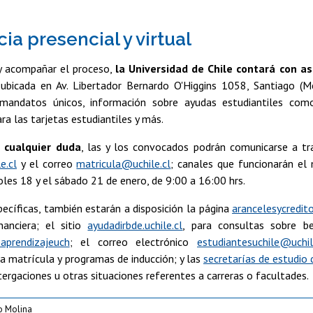
ia presencial y virtual
 y acompañar el proceso,
la Universidad de Chile contará con as
 ubicada en Av. Libertador Bernardo O'Higgins 1058, Santiago (M
 mandatos únicos, información sobre ayudas estudiantiles com
ra las tarjetas estudiantiles y más.
 cualquier duda
, las y los convocados podrán comunicarse a tr
e.cl
y el correo
matricula@uchile.cl
; canales que funcionarán el 
oles 18 y el sábado 21 de enero, de 9:00 a 16:00 hrs.
ecíficas, también estarán a disposición la página
arancelesycredito
inanciera; el sitio
ayudadirbde.uchile.cl
, para consultas sobre be
prendizajeuch
; el correo electrónico
estudiantesuchile@uchil
la matrícula y programas de inducción; y las
secretarías de estudio 
ergaciones u otras situaciones referentes a carreras o facultades.
o Molina