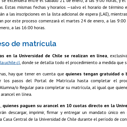
 se extenderá entre el sábado 21 de enero, a las 9:00 horas, y el
as. Estas mismas fechas y horarios —salvo el horario de término e
án a las inscripciones en la lista adicional de espera (LAE), mientr
an por este proceso comenzará el martes 24 de enero, a las 9:00 h
enero, a las 16:00 horas.
eso de matrícula
as en la Universidad de Chile se realizan en línea
, exclusi
a.uchile.cl
, donde se detalla todo el procedimiento a medida que s
as, hay que tener en cuenta que
quienes tengan
gratuidad o 
ir los pasos del Portal de Matrícula hasta completar el pro
 Alumna/o Regular para completar su matrícula, al igual que quie
 arancel en línea.
e,
quienes paguen su arancel en 10 cuotas
directo en la Univ
án descargar, imprimir, firmar y entregar un mandato único en
la Casa Central de la Universidad de Chile durante el período de c