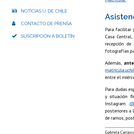
NOTICIAS U. DE CHILE
Asistenc
CONTACTO DE PRENSA
Para facilitar
SUSCRIPCIÓN A BOLETÍN
Casa Central,
recepción de
fotografías pa
Además,
ante
matricula.uchil
entre el miérc
Para dudas esp
y situación f
Instagram
@a
posteriores a 
de ramos, post
Gabriela Carrasc