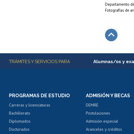
Departamento de
Fotografías de ar
Subir
Más información
TRÁMITES Y SERVICIOS PARA
Alumnas/os y ex
Matrícula en línea
Inscripción y cambio d
Consulta y certificado
PROGRAMAS DE ESTUDIO
ADMISIÓN Y BECAS
Certificado de alumno
Carreras y licenciaturas
DEMRE
Servicio médico y den
Bachillerato
Postulaciones
Pago de arancel y cré
Diplomados
Admisión especial
Pago de arancel y cré
Doctorados
Aranceles y créditos
Certificado de títulos 