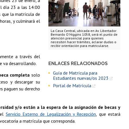
 lunes 23 de enero, a
l día 23 a las 14:00
as que la matrícula de
oras, y culminará el
La Casa Central, ubicada en Av. Libertador
Bernardo O'Higgins 1058, será el punto de
atención presencial para quienes
necesiten hacer trámites, aclarar dudas o
recibir orientación para matricularse.
vamente a través del
e va desarrollando.
ENLACES RELACIONADOS
Guía de Matrícula para
beca completa
solo
Estudiantes nuevas/os 2023
ceso y descargar su
Portal de Matrícula
nes paguen su derecho
ersidad y/o están a la espera de la asignación de becas y
 el
Servicio Externo de Legalización y Recepción
, que estará
onvocatoria a matrícula que corresponda.