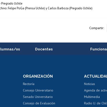
 Pregrado Uchile
chivo: Felipe PoGa (Prensa Uchile) y Carlos Barboza (Pregrado Uchile)
Compartir:
alumnas/os
Docentes
Funciona
Postulación a concursos
Cursos inte
internos de investigación
capacitació
e asignaturas
Consulta a bases de datos
Bienestar d
 de notas
ORGANIZACIÓN
ACTUALIDA
Perfeccionamiento
Portal de m
 regular
Editar Portafolio Académico
Certificado
Rectoría
Noticias
tal
Evaluación docente
Certificado
Consejo Universitario
Agenda de acti
dito alumnos
honorarios
Calificación académica
Senado Universitario
Multimedia
dito exalumnos
Gestión de 
Consejo de Evaluación
Radio U. de Chi
Postulación al AUCAI
y grados