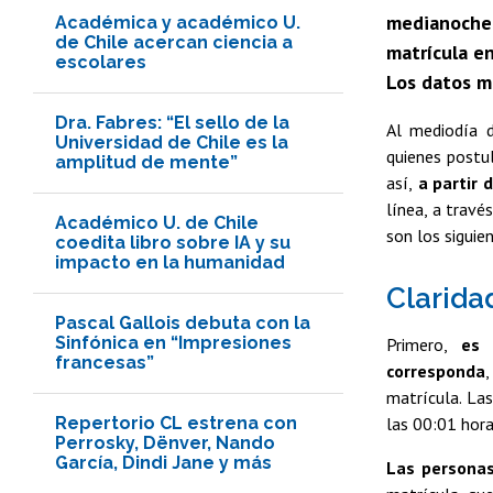
medianoche 
Académica y académico U.
de Chile acercan ciencia a
matrícula e
escolares
Los datos m
Dra. Fabres: “El sello de la
Al mediodía d
Universidad de Chile es la
quienes postul
amplitud de mente”
así,
a partir 
línea, a travé
Académico U. de Chile
son los siguie
coedita libro sobre IA y su
impacto en la humanidad
Clarida
Pascal Gallois debuta con la
Sinfónica en “Impresiones
Primero,
es f
francesas”
corresponda
,
matrícula. La
Repertorio CL estrena con
las 00:01 hora
Perrosky, Dënver, Nando
García, Dindi Jane y más
Las personas