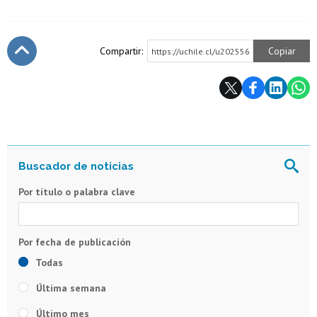
Compartir:
Copiar
https://uchile.cl/u202556
Subir
Por título o palabra clave
Todas
Última semana
Último mes