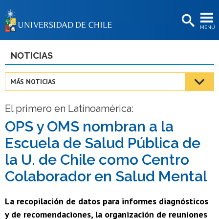
EXTENSIÓN
MENÚ
BIBLIOTECAS
LA UNIVERSIDAD
NOTICIAS
Postulantes
MÁS NOTICIAS
Estudiantes
El primero en Latinoamérica:
Académicas/os
OPS y OMS nombran a la
Funcionarias/os
Escuela de Salud Pública de
Egresadas/os
la U. de Chile como Centro
Colaborador en Salud Mental
La recopilación de datos para informes diagnósticos
y de recomendaciones, la organización de reuniones