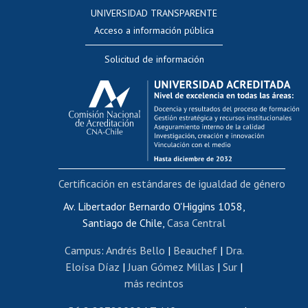
Consulta a bases de datos
UNIVERSIDAD TRANSPARENTE
Perfeccionamiento
Acceso a información pública
Editar Portafolio Académico
Solicitud de información
Evaluación docente
Calificación académica
Postulación al AUCAI
Funcionarias/os
Cursos internos de capacitación
Bienestar del personal
Certificación en estándares de igualdad de género
Portal de movilidad interna
Certificado de renta
Av. Libertador Bernardo O'Higgins 1058,
Santiago de Chile,
Casa Central
Certificado de renta honorarios
Gestión de correo uchile
Campus
:
Andrés Bello
|
Beauchef
|
Dra.
Editar páginas blancas
Eloísa Díaz
|
Juan Gómez Millas
|
Sur
|
más recintos
Extranjeras/os