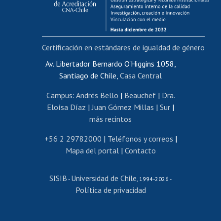
Funcionarias/os
Cursos internos de capacitación
Bienestar del personal
Certificación en estándares de igualdad de género
Portal de movilidad interna
Certificado de renta
Av. Libertador Bernardo O'Higgins 1058,
Santiago de Chile,
Casa Central
Certificado de renta honorarios
Gestión de correo uchile
Campus
:
Andrés Bello
|
Beauchef
|
Dra.
Editar páginas blancas
Eloísa Díaz
|
Juan Gómez Millas
|
Sur
|
más recintos
Extranjeras/os
Revalidación y reconocimiento de títulos
+56 2 29782000
|
Teléfonos y correos
|
Mapa del portal
|
Contacto
Postulación al Programa de Movilidad Estudiantil
Inscripción de asignaturas
SISIB
Universidad de Chile
Cursos de español
-
, 1994-2026 -
Política de privacidad
Mi Uchile
Ayuda tecnológica
Tarjeta TUI
Wifi