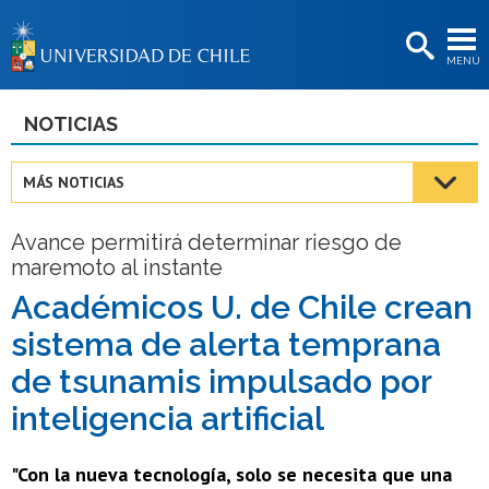
EXTENSIÓN
MENÚ
BIBLIOTECAS
LA UNIVERSIDAD
NOTICIAS
Postulantes
MÁS NOTICIAS
Estudiantes
Avance permitirá determinar riesgo de
Académicas/os
maremoto al instante
Funcionarias/os
Académicos U. de Chile crean
sistema de alerta temprana
Egresadas/os
de tsunamis impulsado por
inteligencia artificial
"Con la nueva tecnología, solo se necesita que una