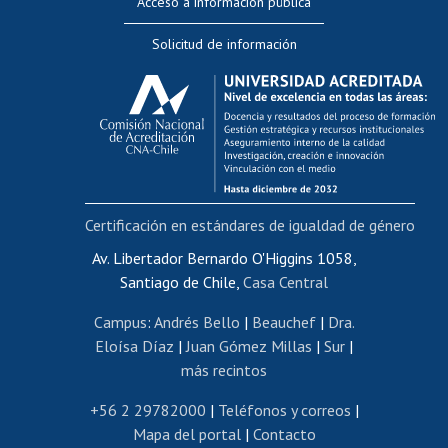
Acceso a información pública
Editar Portafolio Académico
Solicitud de información
Evaluación docente
Calificación académica
Postulación al AUCAI
Funcionarias/os
Cursos internos de capacitación
Bienestar del personal
Certificación en estándares de igualdad de género
Portal de movilidad interna
Certificado de renta
Av. Libertador Bernardo O'Higgins 1058,
Santiago de Chile,
Casa Central
Certificado de renta honorarios
Gestión de correo uchile
Campus
:
Andrés Bello
|
Beauchef
|
Dra.
Editar páginas blancas
Eloísa Díaz
|
Juan Gómez Millas
|
Sur
|
más recintos
Extranjeras/os
Revalidación y reconocimiento de títulos
+56 2 29782000
|
Teléfonos y correos
|
Mapa del portal
|
Contacto
Postulación al Programa de Movilidad Estudiantil