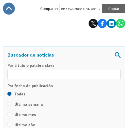
Compartir:
Copiar
https://uchile.cl/u208512
Subir
Por título o palabra clave
Todas
Última semana
Último mes
Último año