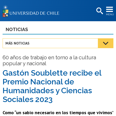
EXTENSIÓN
MENÚ
BIBLIOTECAS
LA UNIVERSIDAD
NOTICIAS
Postulantes
MÁS NOTICIAS
Estudiantes
60 años de trabajo en torno a la cultura
Académicas/os
popular y nacional
Funcionarias/os
Gastón Soublette recibe el
Premio Nacional de
Egresadas/os
Humanidades y Ciencias
Sociales 2023
Como “un sabio necesario en los tiempos que vivimos”