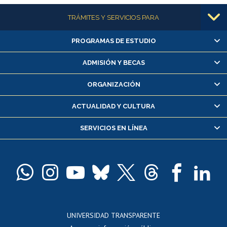
Más información
TRÁMITES Y SERVICIOS PARA
PROGRAMAS DE ESTUDIO
Alumnas/os y exalumnas/os
Matrícula en línea
ADMISIÓN Y BECAS
Inscripción y cambio de asignaturas
ORGANIZACIÓN
Consulta y certificado de notas
Certificado de alumno regular
ACTUALIDAD Y CULTURA
Servicio médico y dental
SERVICIOS EN LÍNEA
Pago de arancel y crédito alumnos
Pago de arancel y crédito exalumnos
Certificado de títulos y grados
Docentes
Postulación a concursos internos de investigación
Consulta a bases de datos
UNIVERSIDAD TRANSPARENTE
Perfeccionamiento