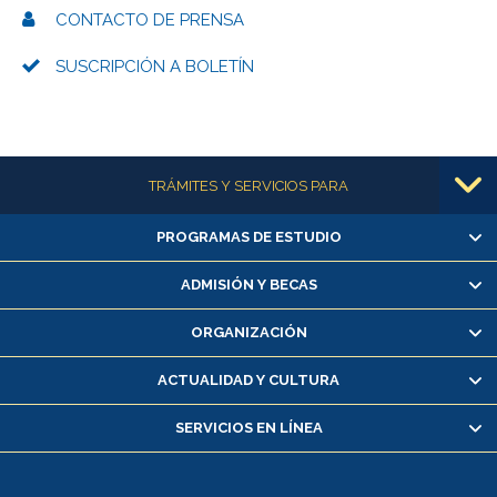
CONTACTO DE PRENSA
SUSCRIPCIÓN A BOLETÍN
Más información
TRÁMITES Y SERVICIOS PARA
PROGRAMAS DE ESTUDIO
Alumnas/os y exalumnas/os
Matrícula en línea
ADMISIÓN Y BECAS
Inscripción y cambio de asignaturas
ORGANIZACIÓN
Consulta y certificado de notas
Certificado de alumno regular
ACTUALIDAD Y CULTURA
Servicio médico y dental
SERVICIOS EN LÍNEA
Pago de arancel y crédito alumnos
Pago de arancel y crédito exalumnos
Certificado de títulos y grados