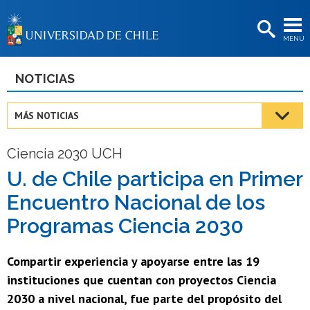
EXTENSIÓN
MENÚ
BIBLIOTECAS
LA UNIVERSIDAD
NOTICIAS
Postulantes
MÁS NOTICIAS
Estudiantes
Ciencia 2030 UCH
Académicas/os
U. de Chile participa en Primer
Funcionarias/os
Encuentro Nacional de los
Egresadas/os
Programas Ciencia 2030
Compartir experiencia y apoyarse entre las 19
instituciones que cuentan con proyectos Ciencia
2030 a nivel nacional, fue parte del propósito del