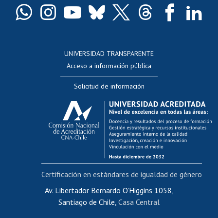
Docentes
Postulación a concursos internos de investigación
Consulta a bases de datos
UNIVERSIDAD TRANSPARENTE
Perfeccionamiento
Acceso a información pública
Editar Portafolio Académico
Solicitud de información
Evaluación docente
Calificación académica
Postulación al AUCAI
Funcionarias/os
Cursos internos de capacitación
Bienestar del personal
Certificación en estándares de igualdad de género
Portal de movilidad interna
Certificado de renta
Av. Libertador Bernardo O'Higgins 1058,
Santiago de Chile,
Casa Central
Certificado de renta honorarios
Gestión de correo uchile