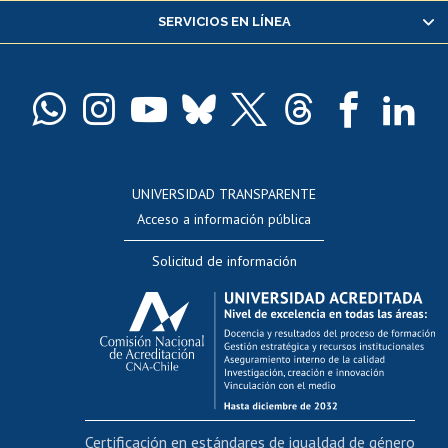
SERVICIOS EN LÍNEA
Pago de arancel y crédito alumnos
Pago de arancel y crédito exalumnos
Certificado de títulos y grados
Docentes
Postulación a concursos internos de investigación
Consulta a bases de datos
UNIVERSIDAD TRANSPARENTE
Perfeccionamiento
Acceso a información pública
Editar Portafolio Académico
Solicitud de información
Evaluación docente
Calificación académica
Postulación al AUCAI
Funcionarias/os
Cursos internos de capacitación
Bienestar del personal
Certificación en estándares de igualdad de género
Portal de movilidad interna