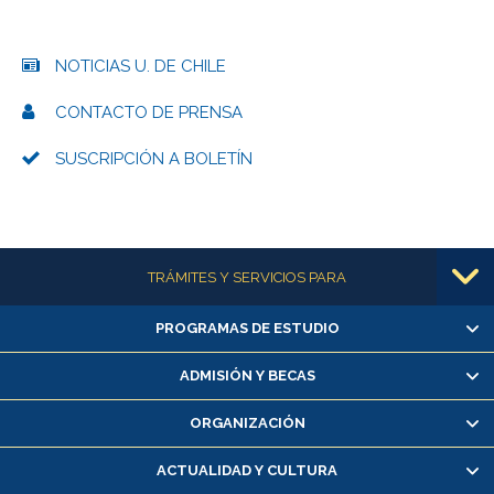
NOTICIAS U. DE CHILE
CONTACTO DE PRENSA
SUSCRIPCIÓN A BOLETÍN
Más información
TRÁMITES Y SERVICIOS PARA
PROGRAMAS DE ESTUDIO
Alumnas/os y exalumnas/os
Matrícula en línea
ADMISIÓN Y BECAS
Inscripción y cambio de asignaturas
ORGANIZACIÓN
Consulta y certificado de notas
Certificado de alumno regular
ACTUALIDAD Y CULTURA
Servicio médico y dental