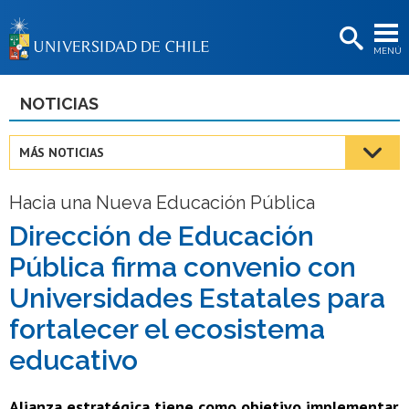
EXTENSIÓN
MENÚ
BIBLIOTECAS
LA UNIVERSIDAD
NOTICIAS
Postulantes
MÁS NOTICIAS
Estudiantes
Hacia una Nueva Educación Pública
Académicas/os
Dirección de Educación
Funcionarias/os
Pública firma convenio con
Egresadas/os
Universidades Estatales para
fortalecer el ecosistema
educativo
Alianza estratégica tiene como objetivo implementar