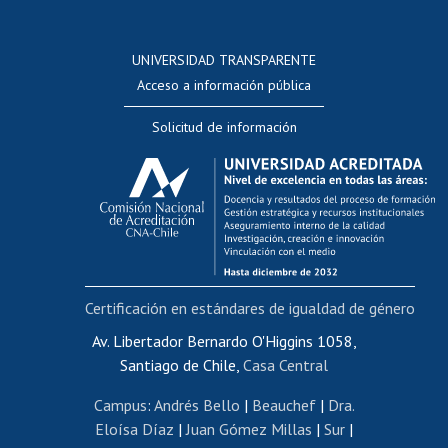
Postulación a concursos internos de investigación
Consulta a bases de datos
UNIVERSIDAD TRANSPARENTE
Perfeccionamiento
Acceso a información pública
Editar Portafolio Académico
Solicitud de información
Evaluación docente
Calificación académica
Postulación al AUCAI
Funcionarias/os
Cursos internos de capacitación
Bienestar del personal
Certificación en estándares de igualdad de género
Portal de movilidad interna
Certificado de renta
Av. Libertador Bernardo O'Higgins 1058,
Santiago de Chile,
Casa Central
Certificado de renta honorarios
Gestión de correo uchile
Campus
:
Andrés Bello
|
Beauchef
|
Dra.
Editar páginas blancas
Eloísa Díaz
|
Juan Gómez Millas
|
Sur
|