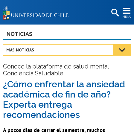
EXTENSIÓN
MENÚ
BIBLIOTECAS
LA UNIVERSIDAD
NOTICIAS
Postulantes
MÁS NOTICIAS
Estudiantes
Conoce la plataforma de salud mental
Académicas/os
Conciencia Saludable
Funcionarias/os
¿Cómo enfrentar la ansiedad
académica de fin de año?
Egresadas/os
Experta entrega
recomendaciones
A pocos días de cerrar el semestre, muchos