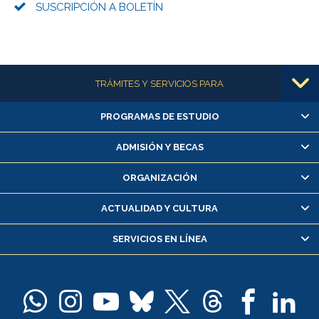
SUSCRIPCIÓN A BOLETÍN
Más información
TRÁMITES Y SERVICIOS PARA
PROGRAMAS DE ESTUDIO
Alumnas/os y exalumnas/os
Matrícula en línea
ADMISIÓN Y BECAS
Inscripción y cambio de asignaturas
ORGANIZACIÓN
Consulta y certificado de notas
Certificado de alumno regular
ACTUALIDAD Y CULTURA
Servicio médico y dental
SERVICIOS EN LÍNEA
Pago de arancel y crédito alumnos
Pago de arancel y crédito exalumnos
Certificado de títulos y grados
Docentes