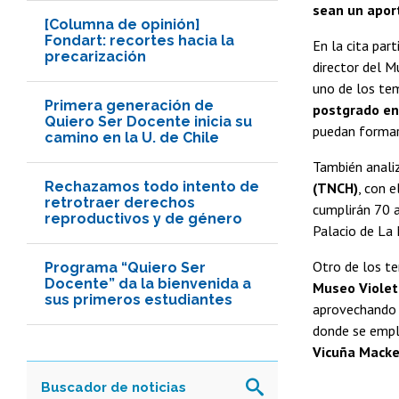
sean un aport
[Columna de opinión]
Fondart: recortes hacia la
En la cita par
precarización
director del 
uno de los te
Primera generación de
postgrado e
Quiero Ser Docente inicia su
puedan formars
camino en la U. de Chile
También analiz
Rechazamos todo intento de
(TNCH)
, con e
retrotraer derechos
cumplirán 70 
reproductivos y de género
Palacio de La
Otro de los te
Programa “Quiero Ser
Docente” da la bienvenida a
Museo Violet
sus primeros estudiantes
aprovechando l
donde se empla
Vicuña Mack