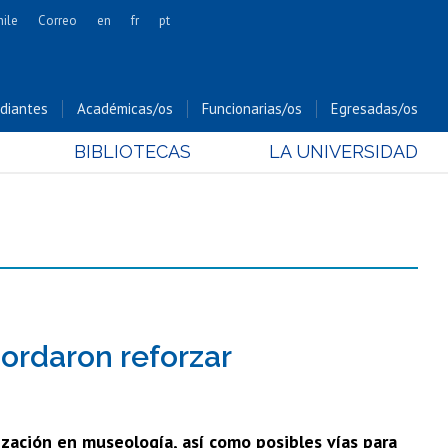
hile
Correo
en
fr
pt
Artes
Cs. Agronómicas
diantes
Académicas/os
Funcionarias/os
Egresadas/os
Cs. Forestales y Conservación
BIBLIOTECAS
LA UNIVERSIDAD
Cs. Sociales
Comunicación e Imagen
Economía y Negocios
Gobierno
Odontología
Estudios Internacionales
Bachillerato
ordaron reforzar
Hospital Clínico
ización en museología, así como posibles vías para