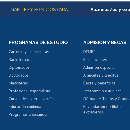
Más información
TRÁMITES Y SERVICIOS PARA
Alumnas/os y ex
Matrícula en línea
Inscripción y cambio d
Consulta y certificado
PROGRAMAS DE ESTUDIO
ADMISIÓN Y BECAS
Certificado de alumno
Carreras y licenciaturas
DEMRE
Servicio médico y den
Bachillerato
Postulaciones
Pago de arancel y cré
Diplomados
Admisión especial
Pago de arancel y cré
Doctorados
Aranceles y créditos
Certificado de títulos 
Magísteres
Becas y beneficios
Profesional especialista
Intercambio estudiantil
Mi Uchile
Ayu
Cursos de especialización
Oficina de Títulos y Grado
Educación continua
Revalidación de títulos
extranjeros
Programas a distancia