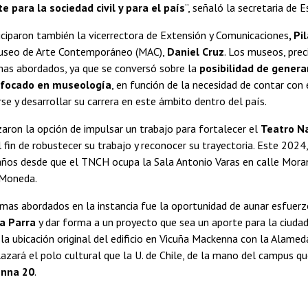
e para la sociedad civil y para el país
”, señaló la secretaria de 
ticiparon también la vicerrectora de Extensión y Comunicaciones
, Pi
Museo de Arte Contemporáneo (MAC),
Daniel Cruz
. Los museos, pre
mas abordados, ya que se conversó sobre la
posibilidad de gener
nfocado en museología
, en función de la necesidad de contar con 
e y desarrollar su carrera en este ámbito dentro del país.
aron la opción de impulsar un trabajo para fortalecer el
Teatro Na
l fin de robustecer su trabajo y reconocer su trayectoria. Este 2024
años desde que el TNCH ocupa la Sala Antonio Varas en calle Moran
 Moneda.
mas abordados en la instancia fue la oportunidad de aunar esfuerzo
a Parra
y dar forma a un proyecto que sea un aporte para la ciudad 
a ubicación original del edificio en Vicuña Mackenna con la Alame
zará el polo cultural que la U. de Chile, de la mano del campus q
enna 20
.