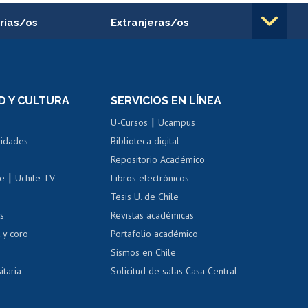
rias/os
Extranjeras/os
rnos de
Revalidación y reconocimiento
n
de títulos
el personal
Postulación al Programa de
Movilidad Estudiantil
D Y CULTURA
SERVICIOS EN LÍNEA
ovilidad interna
Inscripción de asignaturas
|
 de renta
U-Cursos
Ucampus
Cursos de español
 de renta
vidades
Biblioteca digital
Repositorio Académico
correo uchile
|
le
Uchile TV
Libros electrónicos
nas blancas
Tesis U. de Chile
os
Revistas académicas
, sexual y violencia
Denuncias administrativas
 y coro
Portafolio académico
Sismos en Chile
itaria
Solicitud de salas Casa Central