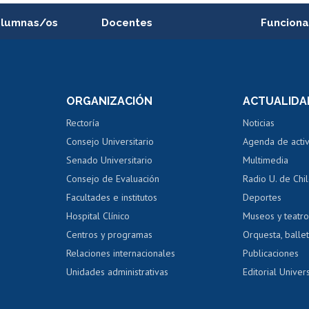
alumnas/os
Docentes
Funciona
Postulación a concursos
Cursos inte
internos de investigación
capacitació
e asignaturas
Consulta a bases de datos
Bienestar d
 de notas
ORGANIZACIÓN
ACTUALIDA
Perfeccionamiento
Portal de m
 regular
Editar Portafolio Académico
Certificado
Rectoría
Noticias
tal
Evaluación docente
Certificado
Consejo Universitario
Agenda de acti
dito alumnos
honorarios
Calificación académica
Senado Universitario
Multimedia
dito exalumnos
Gestión de 
Consejo de Evaluación
Radio U. de Chi
Postulación al AUCAI
y grados
Editar pági
Facultades e institutos
Deportes
Hospital Clínico
Museos y teatr
da tecnológica
Tarjeta TUI
Wifi
Acoso laboral
s
Centros y programas
Orquesta, ballet
Relaciones internacionales
Publicaciones
Unidades administrativas
Editorial Univers