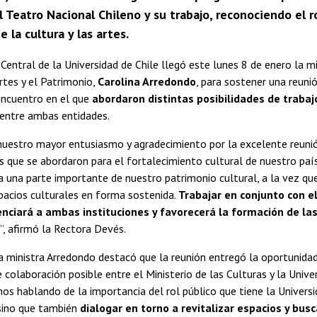
l Teatro Nacional Chileno y su trabajo, reconociendo el r
 la cultura y las artes.
Central de la Universidad de Chile llegó este lunes 8 de enero la mi
Artes y el Patrimonio,
Carolina Arredondo
, para sostener una reuni
encuentro en el que
abordaron distintas posibilidades de trabaj
entre ambas entidades.
uestro mayor entusiasmo y agradecimiento por la excelente reunió
 que se abordaron para el fortalecimiento cultural de nuestro país
a una parte importante de nuestro patrimonio cultural, a la vez qu
espacios culturales en forma sostenida.
Trabajar en conjunto con el
nciará a ambas instituciones y favorecerá la formación de la
”, afirmó la Rectora Devés.
la ministra Arredondo destacó que la reunión entregó la oportunida
colaboración posible entre el Ministerio de las Culturas y la Univers
s hablando de la importancia del rol público que tiene la Univers
 sino que también
dialogar en torno a revitalizar espacios y bus