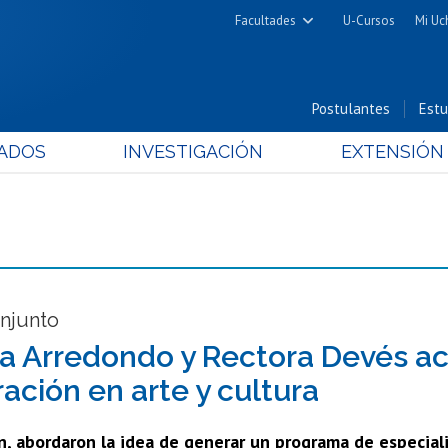
Facultades
U-Cursos
Mi Uc
Arquitectura y Urbanismo
Ciencias
Postulantes
Estu
Cs. Físicas y Matemáticas
ADOS
INVESTIGACIÓN
EXTENSIÓN
Cs. Químicas y Farmacéuticas
Cs. Veterinarias y Pecuarias
Derecho
Filosofía y Humanidades
Medicina
Estudios Avanzados en Educación
onjunto
Nutrición y Tecnología de
ra Arredondo y Rectora Devés ac
Alimentos
ación en arte y cultura
n, abordaron la idea de generar un programa de especial