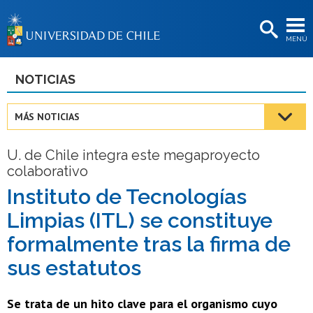
EXTENSIÓN
MENÚ
BIBLIOTECAS
LA UNIVERSIDAD
NOTICIAS
Postulantes
MÁS NOTICIAS
Estudiantes
U. de Chile integra este megaproyecto
Académicas/os
colaborativo
Funcionarias/os
Instituto de Tecnologías
Limpias (ITL) se constituye
Egresadas/os
formalmente tras la firma de
sus estatutos
Se trata de un hito clave para el organismo cuyo