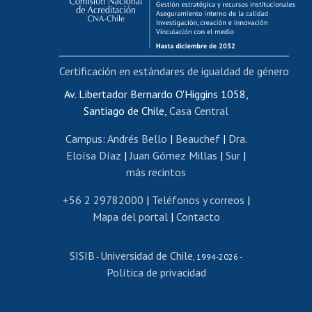
Funcionarias/os
Cursos internos de capacitación
Bienestar del personal
Certificación en estándares de igualdad de género
Portal de movilidad interna
Certificado de renta
Av. Libertador Bernardo O'Higgins 1058,
Santiago de Chile,
Casa Central
Certificado de renta honorarios
Gestión de correo uchile
Campus
:
Andrés Bello
|
Beauchef
|
Dra.
Editar páginas blancas
Eloísa Díaz
|
Juan Gómez Millas
|
Sur
|
más recintos
Extranjeras/os
Revalidación y reconocimiento de títulos
+56 2 29782000
|
Teléfonos y correos
|
Mapa del portal
|
Contacto
Postulación al Programa de Movilidad Estudiantil
Inscripción de asignaturas
SISIB
Universidad de Chile
Cursos de español
-
, 1994-2026 -
Política de privacidad
Mi Uchile
Ayuda tecnológica
Tarjeta TUI
Wifi