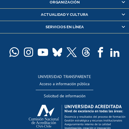
ORGANIZACIÓN
Consulta y certificado de notas
Certificado de alumno regular
ACTUALIDAD Y CULTURA
Servicio médico y dental
SERVICIOS EN LÍNEA
Pago de arancel y crédito alumnos
Pago de arancel y crédito exalumnos
Certificado de títulos y grados
Docentes
Postulación a concursos internos de investigación
Consulta a bases de datos
UNIVERSIDAD TRANSPARENTE
Perfeccionamiento
Acceso a información pública
Editar Portafolio Académico
Solicitud de información
Evaluación docente
Calificación académica
Postulación al AUCAI
Funcionarias/os