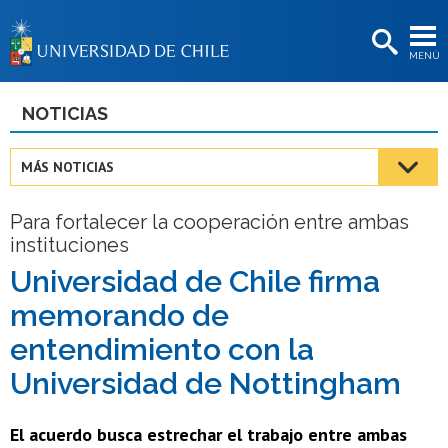
EXTENSIÓN
MENÚ
BIBLIOTECAS
LA UNIVERSIDAD
NOTICIAS
Postulantes
MÁS NOTICIAS
Estudiantes
Para fortalecer la cooperación entre ambas
Académicas/os
instituciones
Funcionarias/os
Universidad de Chile firma
memorando de
Egresadas/os
entendimiento con la
Universidad de Nottingham
El acuerdo busca estrechar el trabajo entre ambas