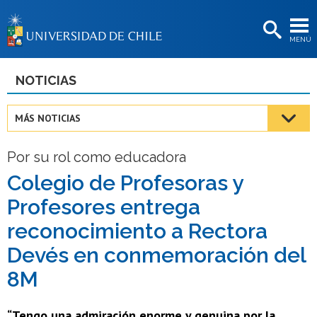
EXTENSIÓN
MENÚ
BIBLIOTECAS
LA UNIVERSIDAD
NOTICIAS
Postulantes
MÁS NOTICIAS
Estudiantes
Por su rol como educadora
Académicas/os
Colegio de Profesoras y
Funcionarias/os
Profesores entrega
Egresadas/os
reconocimiento a Rectora
Devés en conmemoración del
8M
“Tengo una admiración enorme y genuina por la