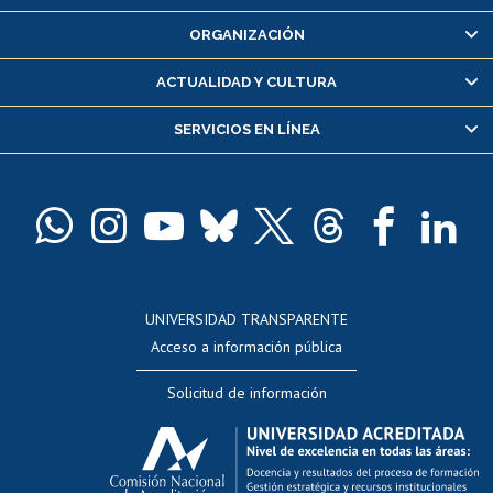
Inscripción y cambio de asignaturas
ORGANIZACIÓN
Consulta y certificado de notas
Certificado de alumno regular
ACTUALIDAD Y CULTURA
Servicio médico y dental
SERVICIOS EN LÍNEA
Pago de arancel y crédito alumnos
Pago de arancel y crédito exalumnos
Certificado de títulos y grados
Docentes
Postulación a concursos internos de investigación
Consulta a bases de datos
UNIVERSIDAD TRANSPARENTE
Perfeccionamiento
Acceso a información pública
Editar Portafolio Académico
Solicitud de información
Evaluación docente
Calificación académica
Postulación al AUCAI