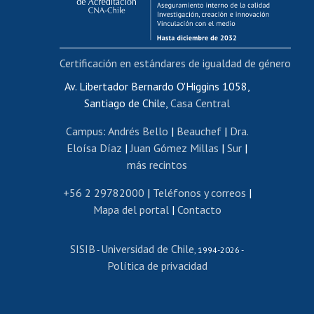
Funcionarias/os
Cursos internos de capacitación
Bienestar del personal
Certificación en estándares de igualdad de género
Portal de movilidad interna
Certificado de renta
Av. Libertador Bernardo O'Higgins 1058,
Santiago de Chile,
Casa Central
Certificado de renta honorarios
Gestión de correo uchile
Campus
:
Andrés Bello
|
Beauchef
|
Dra.
Editar páginas blancas
Eloísa Díaz
|
Juan Gómez Millas
|
Sur
|
más recintos
Extranjeras/os
Revalidación y reconocimiento de títulos
+56 2 29782000
|
Teléfonos y correos
|
Mapa del portal
|
Contacto
Postulación al Programa de Movilidad Estudiantil
Inscripción de asignaturas
SISIB
Universidad de Chile
Cursos de español
-
, 1994-2026 -
Política de privacidad
Mi Uchile
Ayuda tecnológica
Tarjeta TUI
Wifi
Acoso laboral, sexual y violencia