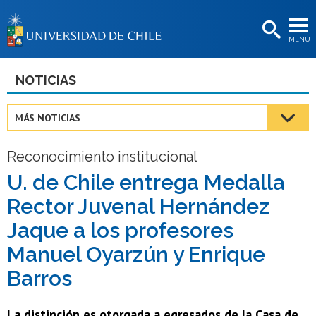
EXTENSIÓN
MENÚ
BIBLIOTECAS
LA UNIVERSIDAD
NOTICIAS
Postulantes
MÁS NOTICIAS
Estudiantes
Reconocimiento institucional
Académicas/os
U. de Chile entrega Medalla
Funcionarias/os
Rector Juvenal Hernández
Egresadas/os
Jaque a los profesores
Manuel Oyarzún y Enrique
Barros
La distinción es otorgada a egresados de la Casa de