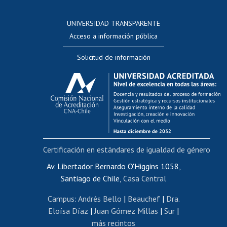
Postulación a concursos internos de investigación
Consulta a bases de datos
UNIVERSIDAD TRANSPARENTE
Perfeccionamiento
Acceso a información pública
Editar Portafolio Académico
Solicitud de información
Evaluación docente
Calificación académica
Postulación al AUCAI
Funcionarias/os
Cursos internos de capacitación
Bienestar del personal
Certificación en estándares de igualdad de género
Portal de movilidad interna
Certificado de renta
Av. Libertador Bernardo O'Higgins 1058,
Santiago de Chile,
Casa Central
Certificado de renta honorarios
Gestión de correo uchile
Campus
:
Andrés Bello
|
Beauchef
|
Dra.
Editar páginas blancas
Eloísa Díaz
|
Juan Gómez Millas
|
Sur
|
más recintos