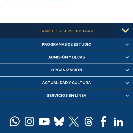
Más información
TRÁMITES Y SERVICIOS PARA
PROGRAMAS DE ESTUDIO
Alumnas/os y exalumnas/os
Matrícula en línea
ADMISIÓN Y BECAS
Inscripción y cambio de asignaturas
ORGANIZACIÓN
Consulta y certificado de notas
Certificado de alumno regular
ACTUALIDAD Y CULTURA
Servicio médico y dental
SERVICIOS EN LÍNEA
Pago de arancel y crédito alumnos
Pago de arancel y crédito exalumnos
Certificado de títulos y grados
Docentes