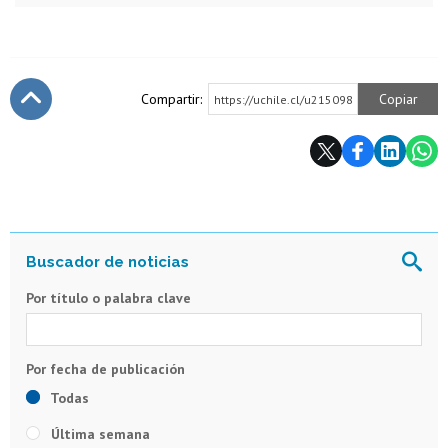
Compartir:
Copiar
https://uchile.cl/u215098
Subir
Por título o palabra clave
Todas
Última semana