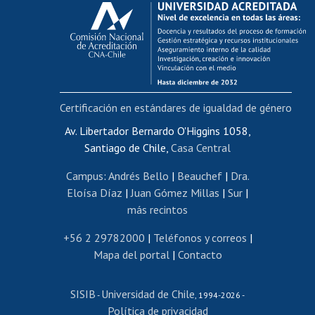
Calificación académica
Postulación al AUCAI
Funcionarias/os
Cursos internos de capacitación
Bienestar del personal
Certificación en estándares de igualdad de género
Portal de movilidad interna
Certificado de renta
Av. Libertador Bernardo O'Higgins 1058,
Santiago de Chile,
Casa Central
Certificado de renta honorarios
Gestión de correo uchile
Campus
:
Andrés Bello
|
Beauchef
|
Dra.
Editar páginas blancas
Eloísa Díaz
|
Juan Gómez Millas
|
Sur
|
más recintos
Extranjeras/os
Revalidación y reconocimiento de títulos
+56 2 29782000
|
Teléfonos y correos
|
Mapa del portal
|
Contacto
Postulación al Programa de Movilidad Estudiantil
Inscripción de asignaturas
SISIB
Universidad de Chile
Cursos de español
-
, 1994-2026 -
Política de privacidad