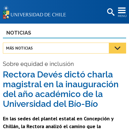
EXTENSIÓN
MENÚ
BIBLIOTECAS
LA UNIVERSIDAD
NOTICIAS
Postulantes
MÁS NOTICIAS
Estudiantes
Sobre equidad e inclusión
Académicas/os
Rectora Devés dictó charla
Funcionarias/os
magistral en la inauguración
Egresadas/os
del año académico de la
Universidad del Bío-Bío
En las sedes del plantel estatal en Concepción y
Chillán, la Rectora analizó el camino que la