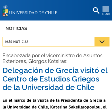
EXTENSIÓN
MENÚ
BIBLIOTECAS
LA UNIVERSIDAD
NOTICIAS
Postulantes
MÁS NOTICIAS
Estudiantes
Encabezada por el viceministro de Asuntos
Académicas/os
Exteriores, Giorgos Kotsiras:
Funcionarias/os
Delegación de Grecia visitó el
Centro de Estudios Griegos
Egresadas/os
de la Universidad de Chile
En el marco de la visita de la Presidenta de Grecia a
la Universidad de Chile, Katerina Sakellaropoulou, el