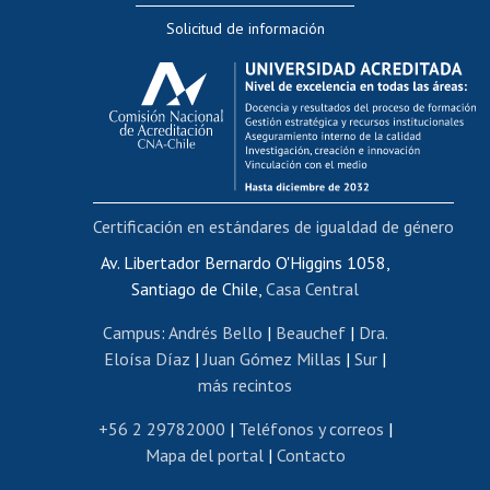
Solicitud de información
Evaluación docente
Calificación académica
Postulación al AUCAI
Funcionarias/os
Cursos internos de capacitación
Bienestar del personal
Certificación en estándares de igualdad de género
Portal de movilidad interna
Certificado de renta
Av. Libertador Bernardo O'Higgins 1058,
Santiago de Chile,
Casa Central
Certificado de renta honorarios
Gestión de correo uchile
Campus
:
Andrés Bello
|
Beauchef
|
Dra.
Editar páginas blancas
Eloísa Díaz
|
Juan Gómez Millas
|
Sur
|
más recintos
Extranjeras/os
Revalidación y reconocimiento de títulos
+56 2 29782000
|
Teléfonos y correos
|
Mapa del portal
|
Contacto
Postulación al Programa de Movilidad Estudiantil
Inscripción de asignaturas