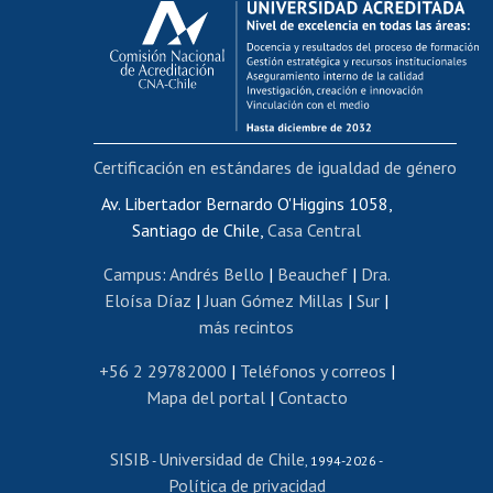
Postulación al AUCAI
Funcionarias/os
Cursos internos de capacitación
Bienestar del personal
Certificación en estándares de igualdad de género
Portal de movilidad interna
Certificado de renta
Av. Libertador Bernardo O'Higgins 1058,
Santiago de Chile,
Casa Central
Certificado de renta honorarios
Gestión de correo uchile
Campus
:
Andrés Bello
|
Beauchef
|
Dra.
Editar páginas blancas
Eloísa Díaz
|
Juan Gómez Millas
|
Sur
|
más recintos
Extranjeras/os
Revalidación y reconocimiento de títulos
+56 2 29782000
|
Teléfonos y correos
|
Mapa del portal
|
Contacto
Postulación al Programa de Movilidad Estudiantil
Inscripción de asignaturas
SISIB
Universidad de Chile
Cursos de español
-
, 1994-2026 -
Política de privacidad