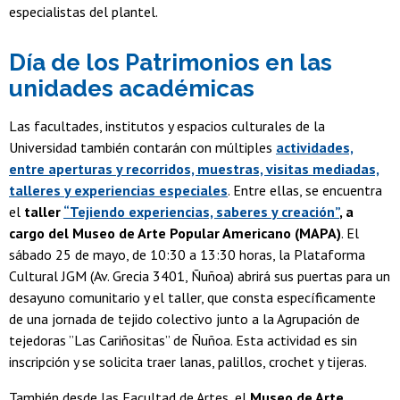
especialistas del plantel.
Día de los Patrimonios en las
unidades académicas
Las facultades, institutos y espacios culturales de la
Universidad también contarán con múltiples
actividades,
entre aperturas y recorridos, muestras, visitas mediadas,
talleres y experiencias especiales
. Entre ellas, se encuentra
el
taller
“Tejiendo experiencias, saberes y creación”
, a
cargo del Museo de Arte Popular Americano (MAPA)
. El
sábado 25 de mayo, de 10:30 a 13:30 horas, la Plataforma
Cultural JGM (Av. Grecia 3401, Ñuñoa) abrirá sus puertas para un
desayuno comunitario y el taller, que consta específicamente
de una jornada de tejido colectivo junto a la Agrupación de
tejedoras ”Las Cariñositas” de Ñuñoa. Esta actividad es sin
inscripción y se solicita traer lanas, palillos, crochet y tijeras.
También desde las Facultad de Artes, el
Museo de Arte