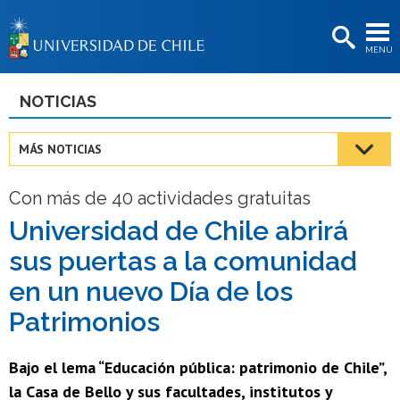
EXTENSIÓN
MENÚ
BIBLIOTECAS
LA UNIVERSIDAD
NOTICIAS
Postulantes
MÁS NOTICIAS
Estudiantes
Con más de 40 actividades gratuitas
Académicas/os
Universidad de Chile abrirá
Funcionarias/os
sus puertas a la comunidad
Egresadas/os
en un nuevo Día de los
Patrimonios
Bajo el lema “Educación pública: patrimonio de Chile”,
la Casa de Bello y sus facultades, institutos y