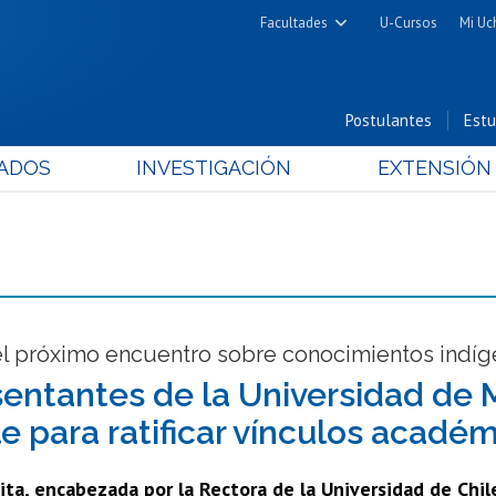
Facultades
U-Cursos
Mi Uc
Arquitectura y Urbanismo
Ciencias
Postulantes
Estu
Cs. Físicas y Matemáticas
ADOS
INVESTIGACIÓN
EXTENSIÓN
Cs. Químicas y Farmacéuticas
Cs. Veterinarias y Pecuarias
Derecho
Filosofía y Humanidades
Medicina
Estudios Avanzados en Educación
del próximo encuentro sobre conocimientos ind
Nutrición y Tecnología de
entantes de la Universidad de M
Alimentos
le para ratificar vínculos acadé
ita, encabezada por la Rectora de la Universidad de Chile