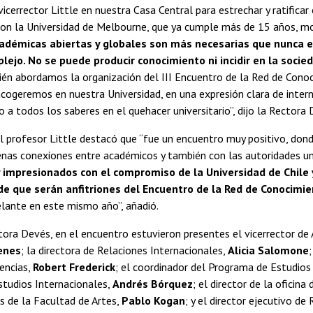
vicerrector Little en nuestra Casa Central para estrechar y ratificar 
con la Universidad de Melbourne, que ya cumple más de 15 años, 
cadémicas abiertas y globales son más necesarias que nunca 
ejo. No se puede producir conocimiento ni incidir en la soci
ién abordamos la organización del III Encuentro de la Red de Cono
ogeremos en nuestra Universidad, en una expresión clara de intern
 a todos los saberes en el quehacer universitario”, dijo la Rectora 
el profesor Little destacó que “fue un encuentro muy positivo, do
nas conexiones entre académicos y también con las autoridades unive
impresionados con el compromiso de la Universidad de Chile 
de que serán anfitriones del Encuentro de la Red de Conocimi
ante en este mismo año”, añadió.
tora Devés, en el encuentro estuvieron presentes el vicerrector d
enes
; la directora de Relaciones Internacionales,
Alicia Salomone
encias,
Robert Frederick
; el coordinador del Programa de Estudios 
studios Internacionales,
Andrés Bórquez
; el director de la oficina
s de la Facultad de Artes,
Pablo Kogan
; y el director ejecutivo de