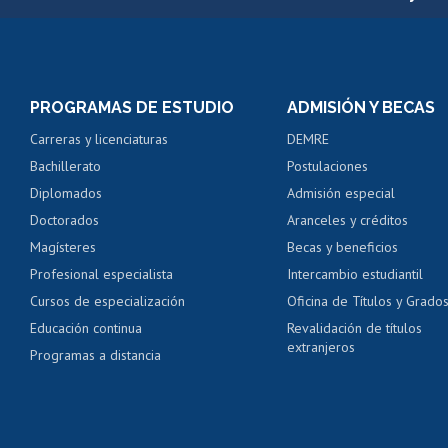
Matrícula en línea
Inscripción y cambio d
Consulta y certificado
PROGRAMAS DE ESTUDIO
ADMISIÓN Y BECAS
Certificado de alumno
Carreras y licenciaturas
DEMRE
Servicio médico y den
Bachillerato
Postulaciones
Pago de arancel y cré
Diplomados
Admisión especial
Pago de arancel y cré
Doctorados
Aranceles y créditos
Certificado de títulos 
Magísteres
Becas y beneficios
Profesional especialista
Intercambio estudiantil
Mi Uchile
Ayu
Cursos de especialización
Oficina de Títulos y Grado
Educación continua
Revalidación de títulos
extranjeros
Programas a distancia