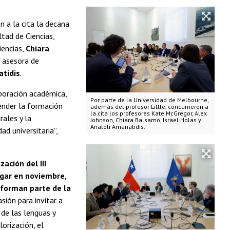
n a la cita la decana
ltad de Ciencias,
iencias,
Chiara
la asesora de
atidis
.
boración académica,
Por parte de la Universidad de Melbourne,
ender la formación
además del profesor Little, concurrieron a
la cita los profesores Kate McGregor, Alex
rales y la
Johnson, Chiara Balsamo, Israel Holas y
Anatoli Amanatidis.
d universitaria”,
ación del III
ugar en noviembre,
 forman parte de la
sión para invitar a
de las lenguas y
orización, el