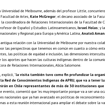
a Universidad de Melbourne, además del profesor Little, concurriero
 Facultad de Artes,
Kate McGregor
; el decano asociado de la Facu
; la coordinadora de Relaciones Internacionales de la Facultad de C
 profesor de Español y Estudios Latinoamericanos,
Israel Holas
; y 
nacionales y Regional para Europa y América Latina,
Anatoli Aman
antigua relación con la Universidad de Melbourne por nuestra cola
por las perspectivas que tenemos en común en cuanto a cómo ent
tes, las políticas de equidad e inclusión, las dimensiones intercultu
e los aportes que hacen las culturas indígenas dentro de la comunida
ctora de Relaciones Internacionales, Alicia Salomone.
 explicó, “
la visita también tuvo como fin profundizar la organiz
 la Red de Conocimientos Indígenas de APRU, que va a tener l
nirán en Chile representantes de más de 30 instituciones que
ste evento, comentó que “es muy importante porque va a ser una oca
des nacionales que ya han avanzado en políticas de reconocimiento 
enas a esta reunión internacional para ampliar el debate sobre la val