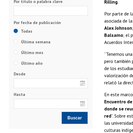
Por título o palabra clave
Rilling
.
Por parte de l
asociada de la
Alex Johnson
Todas
Balsamo
; el
Última semana
Acuerdos Inter
Último mes
“Tenemos una 
pero también 
Último año
de los estudian
Desde
valorización d
relató la dire
En este marco,
Hasta
Encuentro de
donde se reu
red
”. Sobre e
las universida
culturas indíg