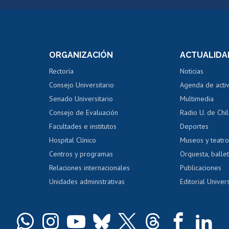
Postulación a concursos
Cursos inte
internos de investigación
capacitació
e asignaturas
Consulta a bases de datos
Bienestar d
 de notas
ORGANIZACIÓN
ACTUALIDA
Perfeccionamiento
Portal de m
 regular
Editar Portafolio Académico
Certificado
Rectoría
Noticias
tal
Evaluación docente
Certificado
Consejo Universitario
Agenda de acti
dito alumnos
honorarios
Calificación académica
Senado Universitario
Multimedia
dito exalumnos
Gestión de 
Consejo de Evaluación
Radio U. de Chi
Postulación al AUCAI
y grados
Editar pági
Facultades e institutos
Deportes
Hospital Clínico
Museos y teatr
da tecnológica
Tarjeta TUI
Wifi
Acoso laboral
s
Centros y programas
Orquesta, ballet
Relaciones internacionales
Publicaciones
Unidades administrativas
Editorial Univers