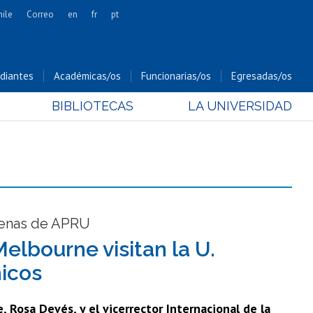
hile
Correo
en
fr
pt
Artes
Cs. Agronómicas
diantes
Académicas/os
Funcionarias/os
Egresadas/os
Cs. Forestales y Conservación
BIBLIOTECAS
LA UNIVERSIDAD
Cs. Sociales
Comunicación e Imagen
Economía y Negocios
Gobierno
Odontología
Estudios Internacionales
ígenas de APRU
Bachillerato
elbourne visitan la U.
Hospital Clínico
micos
, Rosa Devés, y el vicerrector Internacional de la