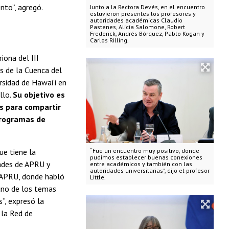
nto”, agregó.
Junto a la Rectora Devés, en el encuentro
estuvieron presentes los profesores y
autoridades académicas Claudio
Pastenes, Alicia Salomone, Robert
Frederick, Andrés Bórquez, Pablo Kogan y
Carlos Rilling.
iona del III
s de la Cuenca del
rsidad de Hawai’i en
llo.
Su objetivo es
s para compartir
programas de
ue tiene la
“Fue un encuentro muy positivo, donde
pudimos establecer buenas conexiones
dades de APRU y
entre académicos y también con las
autoridades universitarias", dijo el profesor
e APRU, donde habló
Little.
 uno de los temas
”, expresó la
 la Red de