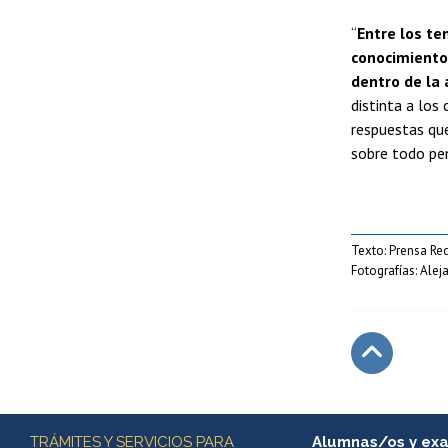
“
Entre los te
conocimientos
dentro de la
distinta a los
respuestas qu
sobre todo pe
Texto: Prensa Rec
Fotografías: Alej
Subir
Más información
TRÁMITES Y SERVICIOS PARA
Alumnas/os y ex