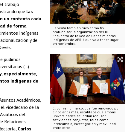
el trabajo
mostrando que
las
en un contexto cada
edad de forma
La visita también tuvo como fin
profundizar la organización del III
cimientos Indígenas
Encuentro de la Red de Conocimientos
acionalización y de
Indígenas de APRU, que va a tener lugar
en noviembre.
Devés.
nde pudimos
rsitarias (...)
y, especialmente,
entos Indígenas de
e Asuntos Académicos,
; el vicedecano de la
El convenio marco, que fue renovado por
cinco años más, establece que ambas
Asiáticos del
universidades acuerdan realizar
actividades conjuntas, tales como
 de Relaciones
intercambio, investigación y movilidad,
entre otros.
 Rectoría,
Carlos