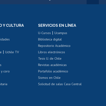
rnos de
Revalidación y reconocimiento
n
de títulos
el personal
Postulación al Programa de
Movilidad Estudiantil
D Y CULTURA
SERVICIOS EN LÍNEA
ovilidad interna
Inscripción de asignaturas
|
 de renta
U-Cursos
Ucampus
Cursos de español
 de renta
vidades
Biblioteca digital
Repositorio Académico
correo uchile
|
le
Uchile TV
Libros electrónicos
nas blancas
Tesis U. de Chile
os
Revistas académicas
, sexual y violencia
Denuncias administrativas
 y coro
Portafolio académico
Sismos en Chile
itaria
Solicitud de salas Casa Central