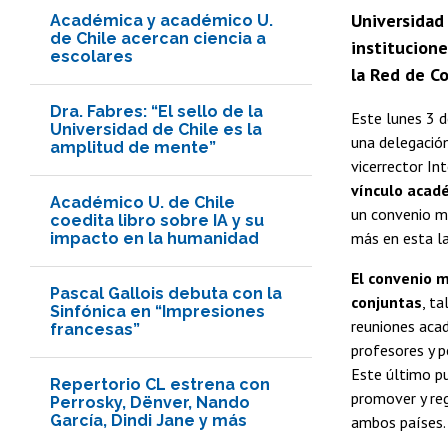
Universidad
Académica y académico U.
de Chile acercan ciencia a
institucion
escolares
la Red de C
Dra. Fabres: “El sello de la
Este lunes 3 d
Universidad de Chile es la
una delegación
amplitud de mente”
vicerrector Int
vínculo acad
Académico U. de Chile
un convenio ma
coedita libro sobre IA y su
más en esta la
impacto en la humanidad
El convenio 
Pascal Gallois debuta con la
conjuntas
, t
Sinfónica en “Impresiones
reuniones acad
francesas”
profesores y p
Este último pu
Repertorio CL estrena con
promover y reg
Perrosky, Dënver, Nando
García, Dindi Jane y más
ambos países.