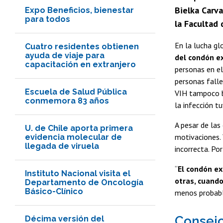
Bielka Carv
Expo Beneficios, bienestar
para todos
la Facultad
En la lucha gl
Cuatro residentes obtienen
ayuda de viaje para
del condón e
capacitación en extranjero
personas en e
personas falle
Escuela de Salud Pública
VIH tampoco ba
conmemora 83 años
la infección t
A pesar de las
U. de Chile aporta primera
motivaciones. 
evidencia molecular de
llegada de viruela
incorrecta. Po
“
El condón ex
Instituto Nacional visita el
otras, cuando
Departamento de Oncología
Básico-Clínico
menos probable
Consejo
Décima versión del