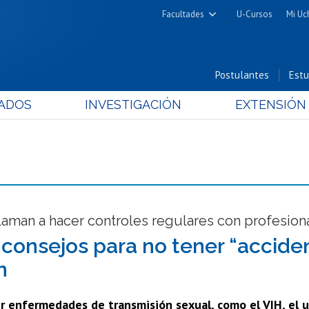
Facultades
U-Cursos
Mi Uc
Arquitectura y Urbanismo
Ciencias
Postulantes
Estu
Cs. Físicas y Matemáticas
ADOS
INVESTIGACIÓN
EXTENSIÓN
Cs. Químicas y Farmacéuticas
Cs. Veterinarias y Pecuarias
Derecho
Filosofía y Humanidades
Medicina
Estudios Avanzados en Educación
aman a hacer controles regulares con profesiona
Nutrición y Tecnología de
consejos para no tener “acciden
Alimentos
n
ir enfermedades de transmisión sexual, como el VIH, el u