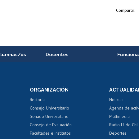
Compartir:
alumnas/os
Docentes
Funciona
Postulación a concursos
Cursos inte
internos de investigación
capacitació
e asignaturas
Consulta a bases de datos
Bienestar d
 de notas
ORGANIZACIÓN
ACTUALIDA
Perfeccionamiento
Portal de m
 regular
Editar Portafolio Académico
Certificado
Rectoría
Noticias
tal
Evaluación docente
Certificado
Consejo Universitario
Agenda de acti
dito alumnos
honorarios
Calificación académica
Senado Universitario
Multimedia
dito exalumnos
Gestión de 
Consejo de Evaluación
Radio U. de Chi
Postulación al AUCAI
y grados
Editar pági
Facultades e institutos
Deportes