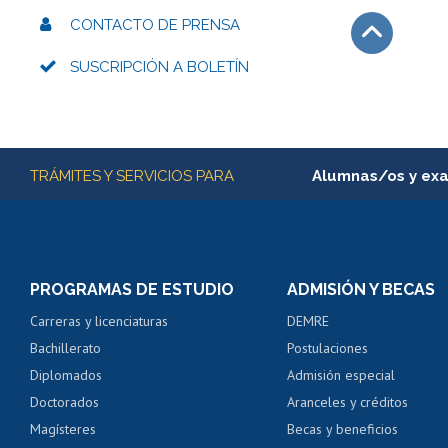
CONTACTO DE PRENSA
SUSCRIPCIÓN A BOLETÍN
Subir
Más información
TRÁMITES Y SERVICIOS PARA
Alumnas/os y ex
Matrícula en línea
Inscripción y cambio d
Consulta y certificado
PROGRAMAS DE ESTUDIO
ADMISIÓN Y BECAS
Certificado de alumno
Carreras y licenciaturas
DEMRE
Servicio médico y den
Bachillerato
Postulaciones
Pago de arancel y cré
Diplomados
Admisión especial
Pago de arancel y cré
Doctorados
Aranceles y créditos
Certificado de títulos 
Magísteres
Becas y beneficios