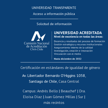
Consulta a bases de datos
UNIVERSIDAD TRANSPARENTE
Perfeccionamiento
Acceso a información pública
Editar Portafolio Académico
Solicitud de información
Evaluación docente
Calificación académica
Postulación al AUCAI
Funcionarias/os
Cursos internos de capacitación
Bienestar del personal
Certificación en estándares de igualdad de género
Portal de movilidad interna
Certificado de renta
Av. Libertador Bernardo O'Higgins 1058,
Santiago de Chile,
Casa Central
Certificado de renta honorarios
Gestión de correo uchile
Campus
:
Andrés Bello
|
Beauchef
|
Dra.
Editar páginas blancas
Eloísa Díaz
|
Juan Gómez Millas
|
Sur
|
más recintos
Extranjeras/os