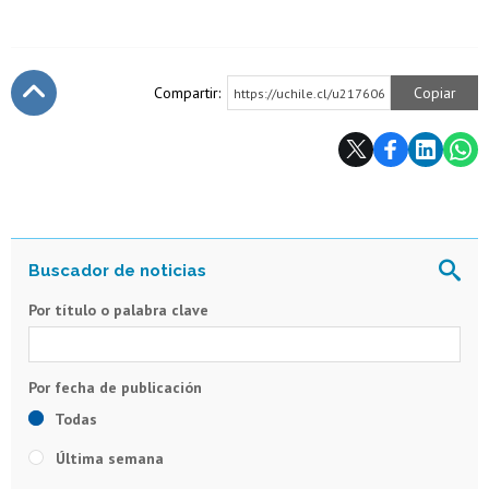
Compartir:
Copiar
https://uchile.cl/u217606
Subir
Por título o palabra clave
Todas
Última semana