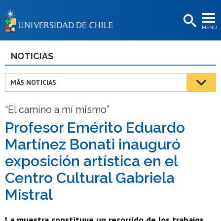
EXTENSIÓN
MENÚ
BIBLIOTECAS
LA UNIVERSIDAD
NOTICIAS
Postulantes
MÁS NOTICIAS
Estudiantes
“El camino a mí mismo”
Académicas/os
Profesor Emérito Eduardo
Funcionarias/os
Martínez Bonati inauguró
Egresadas/os
exposición artística en el
Centro Cultural Gabriela
Mistral
La muestra constituye un recorrido de los trabajos