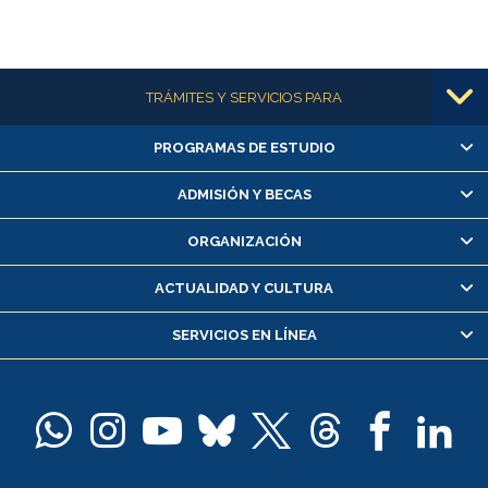
Más información
TRÁMITES Y SERVICIOS PARA
PROGRAMAS DE ESTUDIO
Alumnas/os y exalumnas/os
Matrícula en línea
ADMISIÓN Y BECAS
Inscripción y cambio de asignaturas
ORGANIZACIÓN
Consulta y certificado de notas
Certificado de alumno regular
ACTUALIDAD Y CULTURA
Servicio médico y dental
SERVICIOS EN LÍNEA
Pago de arancel y crédito alumnos
Pago de arancel y crédito exalumnos
Certificado de títulos y grados
Docentes
Postulación a concursos internos de investigación