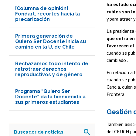
ha estado ocu
[Columna de opinión]
cuáles son lo
Fondart: recortes hacia la
y para atraer 
precarización
La presidenta
Primera generación de
que entra en 
Quiero Ser Docente inicia su
favorecen el
camino en la U. de Chile
cuando se publ
cambiado”.
Rechazamos todo intento de
retrotraer derechos
En relación a 
reproductivos y de género
cuando se publ
Candia, quien 
Programa “Quiero Ser
Frontera.
Docente” da la bienvenida a
sus primeros estudiantes
Gestión 
También asisti
del CRUCH para