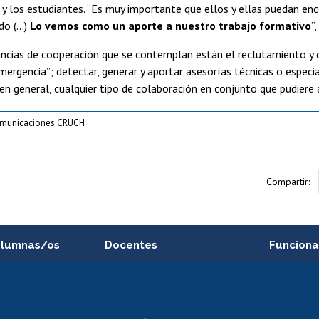
s y los estudiantes. “Es muy importante que ellos y ellas puedan en
ido (…)
Lo vemos como un aporte a nuestro trabajo formativo
”,
ancias de cooperación que se contemplan están el reclutamiento y ca
mergencia”; detectar, generar y aportar asesorías técnicas o especia
 en general, cualquier tipo de colaboración en conjunto que pudiere 
Comunicaciones CRUCH
Compartir:
alumnas/os
Docentes
Funciona
Postulación a concursos
Cursos inte
internos de investigación
capacitació
e asignaturas
Consulta a bases de datos
Bienestar d
 de notas