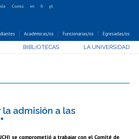
hile
Correo
en
fr
pt
Artes
Cs. Agronómicas
diantes
Académicas/os
Funcionarias/os
Egresadas/os
Cs. Forestales y Conservación
BIBLIOTECAS
LA UNIVERSIDAD
Cs. Sociales
Comunicación e Imagen
Economía y Negocios
Gobierno
Odontología
Estudios Internacionales
Bachillerato
la admisión a las
Hospital Clínico
"
RUCH) se comprometió a trabajar con el Comité de