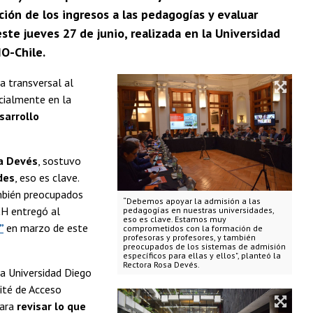
ción de los ingresos a las pedagogías y evaluar
este jueves 27 de junio, realizada en la Universidad
O-Chile.
a transversal al
ialmente en la
sarrollo
a Devés
, sostuvo
des
, eso es clave.
mbién preocupados
“Debemos apoyar la admisión a las
CH entregó al
pedagogías en nuestras universidades,
eso es clave. Estamos muy
”
en marzo de este
comprometidos con la formación de
profesoras y profesores, y también
preocupados de los sistemas de admisión
específicos para ellas y ellos", planteó la
Rectora Rosa Devés.
la Universidad Diego
ité de Acceso
para
revisar lo que