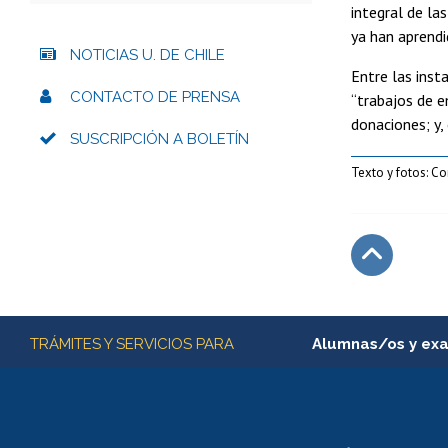
integral de la
ya han aprend
NOTICIAS U. DE CHILE
Entre las inst
CONTACTO DE PRENSA
“trabajos de e
donaciones; y,
SUSCRIPCIÓN A BOLETÍN
Texto y fotos: 
Subir
Más información
TRÁMITES Y SERVICIOS PARA
Alumnas/os y ex
Matrícula en línea
Inscripción y cambio d
Consulta y certificado