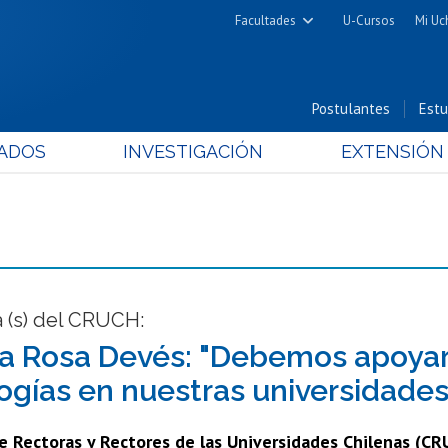
Facultades
U-Cursos
Mi Uc
Arquitectura y Urbanismo
Ciencias
Postulantes
Estu
Cs. Físicas y Matemáticas
ADOS
INVESTIGACIÓN
EXTENSIÓN
Cs. Químicas y Farmacéuticas
Cs. Veterinarias y Pecuarias
Derecho
Filosofía y Humanidades
Medicina
Estudios Avanzados en Educación
 (s) del CRUCH:
Nutrición y Tecnología de
a Rosa Devés: "Debemos apoyar 
Alimentos
gías en nuestras universidades
de Rectoras y Rectores de las Universidades Chilenas (C