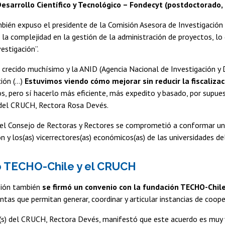
esarrollo Científico y Tecnológico – Fondecyt (postdoctorado, i
mbién expuso el presidente de la Comisión Asesora de Investigació
a complejidad en la gestión de la administración de proyectos, lo q
vestigación”.
 crecido muchísimo y la ANID (Agencia Nacional de Investigación y D
ción (…)
Estuvimos viendo cómo mejorar sin reducir la fiscalizac
os, pero sí hacerlo más eficiente, más expedito y basado, por supues
) del CRUCH, Rectora Rosa Devés.
 el Consejo de Rectoras y Rectores se comprometió a conformar un g
ón y los(as) vicerrectores(as) económicos(as) de las universidades 
 TECHO-Chile y el CRUCH
sión también
se firmó un convenio con la fundación TECHO-Chil
ntas que permitan generar, coordinar y articular instancias de coop
 (s) del CRUCH, Rectora Devés, manifestó que este acuerdo es muy