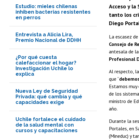
Acceso y la 
Estudio: mieles chilenas
inhiben bacterias resistentes
tanto los cr
en perros
Diego Porta
Entrevista a Alicia Lira,
La escasez de
Premio Nacional de DDHH
Consejo de Re
antesala de la
¿Por qué cuesta
Profesional 
calefaccionar el hogar?
Investigación Uchile lo
Al respecto, l
explica
que “
debemos 
Estamos muy c
Nueva Ley de Seguridad
de los sistema
Privada: qué cambia y qué
ministro de E
capacidades exige
año.
Uchile fortalece el cuidado
Durante la ses
de la salud mental con
Portales, en S
cursos y capacitaciones
(Mineduc) y t