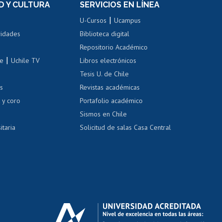
D Y CULTURA
SERVICIOS EN LÍNEA
ovilidad interna
Inscripción de asignaturas
|
 de renta
U-Cursos
Ucampus
Cursos de español
 de renta
vidades
Biblioteca digital
Repositorio Académico
correo uchile
|
le
Uchile TV
Libros electrónicos
nas blancas
Tesis U. de Chile
os
Revistas académicas
, sexual y violencia
Denuncias administrativas
 y coro
Portafolio académico
Sismos en Chile
itaria
Solicitud de salas Casa Central