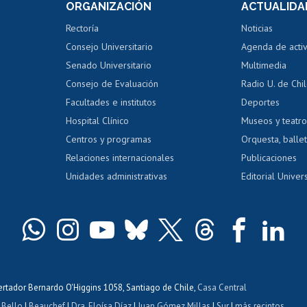
ORGANIZACIÓN
ACTUALIDA
Perfeccionamiento
Portal de m
 regular
Editar Portafolio Académico
Certificado
Rectoría
Noticias
tal
Evaluación docente
Certificado
Consejo Universitario
Agenda de acti
dito alumnos
honorarios
Calificación académica
Senado Universitario
Multimedia
dito exalumnos
Gestión de 
Consejo de Evaluación
Radio U. de Chi
Postulación al AUCAI
y grados
Editar pági
Facultades e institutos
Deportes
Hospital Clínico
Museos y teatr
da tecnológica
Tarjeta TUI
Wifi
Acoso laboral
s
Centros y programas
Orquesta, ballet
Relaciones internacionales
Publicaciones
Unidades administrativas
Editorial Univers
bertador Bernardo O'Higgins 1058, Santiago de Chile,
Casa Central
 Bello
|
Beauchef
|
Dra. Eloísa Díaz
|
Juan Gómez Millas
|
Sur
|
más recintos