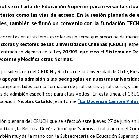
Subsecretaría de Educación Superior para revisar la situa
iterios como las vías de acceso. En la sesión plenaria de 
les, también se firmó un convenio con la fundación TECH
 docentes en el sistema escolar es un tema que preocupa de maner
ctoras y Rectores de las Universidades Chilenas (CRUCH),
espec
 entrada en vigencia de la
Ley 20.903, que crea el Sistema de De
Docente y Modifica otras Normas
.
a presidenta (s) del CRUCH y Rectora de la Universidad de Chile,
Ros
apoyar la admisión a las pedagogías en nuestras universida
omprometidos con la formación de profesoras y profesores, y ta
s de admisión específicos para ellas y ellos”. En esta línea, el CRU
ducación,
Nicolás Cataldo
, el informe
“La Docencia Cambia Vidas
ión plenaria del CRUCH que se efectuó este jueves 27 de junio en 
antiago, la Rectora Devés afirmó que “vamos a trabajar con el Com
ambién muy de la mano con la Subsecretaría de Educación Superior 