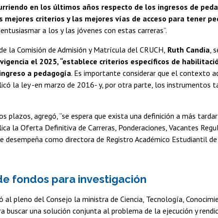
rriendo en los últimos años respecto de los ingresos de peda
s mejores criterios y las mejores vías de acceso para tener 
y entusiasmar a los y las jóvenes con estas carreras”.
 de la Comisión de Admisión y Matrícula del CRUCH,
Ruth Candia
, 
vigencia el 2025, “establece criterios específicos de habilitac
 ingreso a pedagogía
. Es importante considerar que el contexto ac
icó la ley -en marzo de 2016- y, por otra parte, los instrumentos 
los plazos, agregó, “se espera que exista una definición a más tarda
ica la Oferta Definitiva de Carreras, Ponderaciones, Vacantes Regu
se desempeña como directora de Registro Académico Estudiantil de 
de fondos para investigación
ó al pleno del Consejo la ministra de Ciencia, Tecnología, Conocimi
 buscar una solución conjunta al problema de la ejecución y rendi