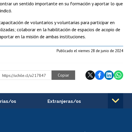
contrar un sentido importante en su formación y aportar lo que
 indicó.
pacitación de voluntarios y voluntarias para participar en
lizadas; colaborar en la habilitación de espacios de acopio de
aportar en la misión de ambas instituciones.
Publicado el viernes 28 de junio de 2024
Copiar
https://uchile.cl/u217847
rias/os
Extranjeras/os
rnos de
Revalidación y reconocimiento
n
de títulos
el personal
Postulación al Programa de
Movilidad Estudiantil