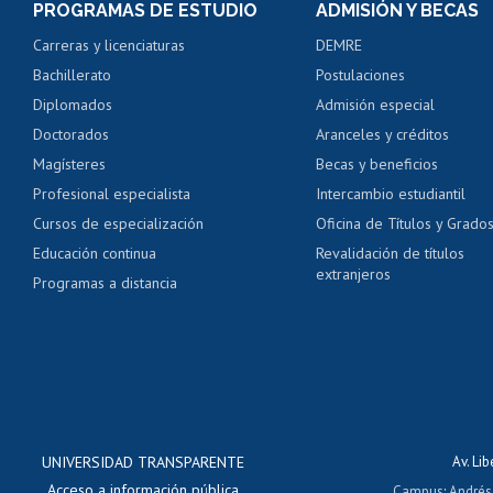
PROGRAMAS DE ESTUDIO
ADMISIÓN Y BECAS
Certificado de alumno
Carreras y licenciaturas
DEMRE
Servicio médico y den
Bachillerato
Postulaciones
Pago de arancel y cré
Diplomados
Admisión especial
Pago de arancel y cré
Doctorados
Aranceles y créditos
Certificado de títulos 
Magísteres
Becas y beneficios
Profesional especialista
Intercambio estudiantil
Mi Uchile
Ayu
Cursos de especialización
Oficina de Títulos y Grado
Educación continua
Revalidación de títulos
extranjeros
Programas a distancia
UNIVERSIDAD TRANSPARENTE
Av. Li
Acceso a información pública
Campus
:
Andrés